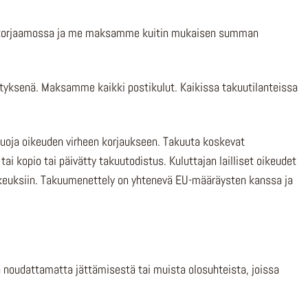
pyöräkorjaamossa ja me maksamme kuitin mukaisen summan
etyksenä. Maksamme kaikki postikulut. Kaikissa takuutilanteissa
ntuoja oikeuden virheen korjaukseen. Takuuta koskevat
i kopio tai päivätty takuutodistus. Kuluttajan lailliset oikeudet
ikeuksiin. Takuumenettely on yhtenevä EU-määräysten kanssa ja
n noudattamatta jättämisestä tai muista olosuhteista, joissa