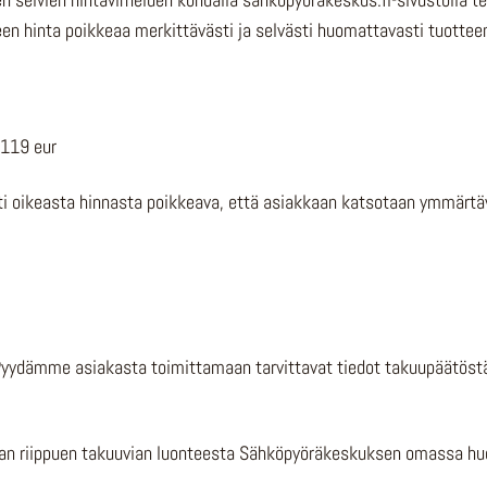
en hinta poikkeaa merkittävästi ja selvästi huomattavasti tuotteen
 119 eur
sti oikeasta hinnasta poikkeava, että asiakkaan katsotaan ymmärtäv
Pyydämme asiakasta toimittamaan tarvittavat tiedot takuupäätöstä
an riippuen takuuvian luonteesta Sähköpyöräkeskuksen omassa huol