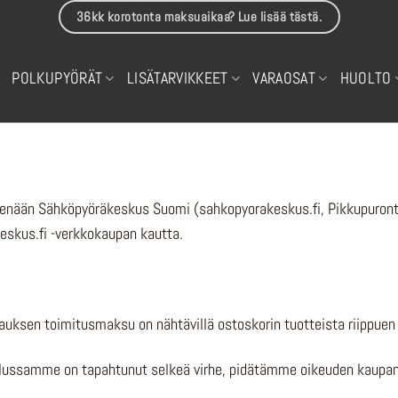
36kk korotonta maksuaikaa? Lue lisää tästä.
POLKUPYÖRÄT
LISÄTARVIKKEET
VARAOSAT
HUOLTO
enään Sähköpyöräkeskus Suomi (sahkopyorakeskus.fi, Pikkupurontie
eskus.fi -verkkokaupan kautta.
lauksen toimitusmaksu on nähtävillä ostoskorin tuotteista riippuen 
ttelussamme on tapahtunut selkeä virhe, pidätämme oikeuden kaupa