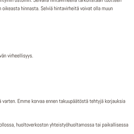
 oikeasta hinnasta. Selviä hintavirheitä voivat olla muun
än virheellisyys.
 varten. Emme korvaa ennen takuupäätöstä tehtyjä korjauksia
lossa, huoltoverkoston yhteistyöhuoltamossa tai paikallisessa