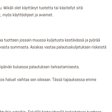
 Mikäli olet käyttänyt tuotetta tai käsitellyt sitä
, myös käyttöohjeet ja avaimet.
ttaa tuotteen jossain muussa kuljetusta kestävässä ja pyörää
avasta summasta. Asiakas vastaa palautuskuljetuksen riskeistä
arkipäivän kuluessa palautuksen tarkastamisesta.
ös jos haluat vaihtaa sen oikeaan. Tässä tapauksessa emme
ihin ostoihin. Selvällä hintavirheellä tarkoitetaan tuotteen