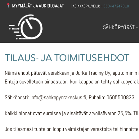
Skip
MYYMÄLÄT JA AUKIOLOAJAT
| ASIAKASPALVELU:
+358447247810
to
content
SÄHKÖPYÖRÄT
TILAUS- JA TOIMITUSEHDOT
Nämä ehdot pätevät asiakkaan ja Ju-Ka Trading Oy, aputoiminim
Ehtoja sovelletaan ainoastaan, kun kauppa on tehty sahkopyorak
Sähköposti: info@sahkopyorakeskus.fi, Puhelin: 0505500823
Kaikki hinnat ovat euroissa ja sisältävät arvolisäveron 25,5%. Ti
Jos tilaamasi tuote on loppu valmistajan varastolta tai hinnoi