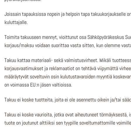
Joissain tapauksissa nopein ja helpoin tapa takuukorjaukselle
kuluttajalle.
Toimita takuuseen mennyt, vioittunut osa Sähköpyöräkeskus Suom
korjaus/maksu voidaan suorittaa vasta sitten, kun olemme vast
Takuu kattaa materiaali- sekä valmistusvirheet. Mikäli tuottees
korjausvaatimukset ja reklamaatiot on tehtävä viipymättä virheen
määräytyvät soveltuvin osin kulutustavaroiden myyntiä koskeva
on voimassa EU:n jäsen valtioissa.
Takuu ei koske tuotteita, joita ei ole asennettu oikein ja/tai 
Takuu ei koske vaurioita, jotka ovat aiheutuneet törmäyksestä, 
tuote on joutunut alttiiksi sen tyypille soveltumattomille voimille