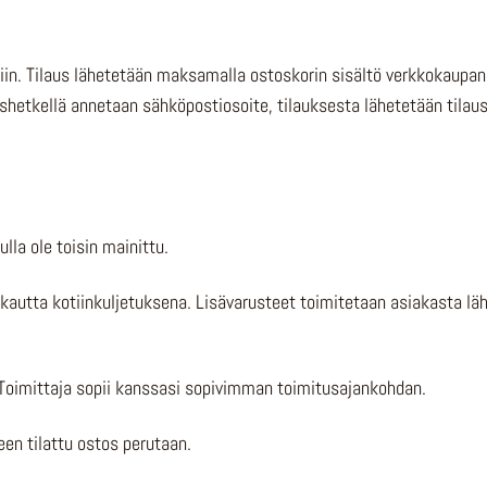
koriin. Tilaus lähetetään maksamalla ostoskorin sisältö verkkokau
ushetkellä annetaan sähköpostiosoite, tilauksesta lähetetään tilau
lla ole toisin mainittu.
kautta kotiinkuljetuksena. Lisävarusteet toimitetaan asiakasta l
Toimittaja sopii kanssasi sopivimman toimitusajankohdan.
n tilattu ostos perutaan.