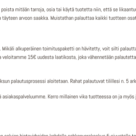
ista mitään tarroja, osia tai käytä tuotetta niin, että se likaantuu.
 täyteen arvoon saakka. Muistathan palauttaa kaikki tuotteen osat
 Mikäli alkuperäinen toimituspaketti on hävitetty, voit silti palau
a veloitamme 15€ uudesta laatikosta, joka vähennetään palautett
ksun palautusprosessi aloitetaan. Rahat palautuvat tilillesi n. 5 
eyttä asiakaspalveluumme. Kerro millainen vika tuotteessa on ja my
elvien hintavirheiden kohdalla sahkopyorakeskus.fi-sivustolla tehty