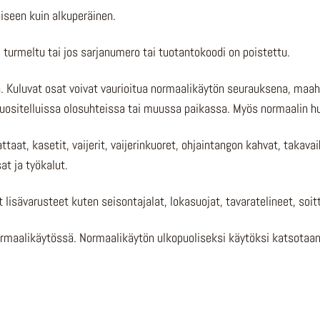
oiseen kuin alkuperäinen.
 turmeltu tai jos sarjanumero tai tuotantokoodi on poistettu.
 Kuluvat osat voivat vaurioitua normaalikäytön seurauksena, maah
 suositelluissa olosuhteissa tai muussa paikassa. Myös normaalin 
ttaat, kasetit, vaijerit, vaijerinkuoret, ohjaintangon kahvat, takavai
at ja työkalut.
lisävarusteet kuten seisontajalat, lokasuojat, tavaratelineet, soitt
rmaalikäytössä. Normaalikäytön ulkopuoliseksi käytöksi katsotaan p