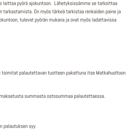
ee laittaa pyörä ajokuntoon. Lähetyksissämme se tarkoittaa
en tarkastamista. On myös tärkeä tarkistaa renkaiden paine ja
ajokuntoon, tulevat pyörän mukana ja ovat myös ladattavissa
li toimitat palautettavan tuotteen pakattuna itse Matkahuoltoon
ään maksetusta summasta ostosummaa palautettaessa.
n palautuksen syy.