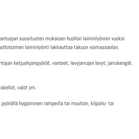
antuojan suositusten mukaisen huollon laiminlyönnin vuoksi
huoltotoimen laiminlyönti lakkauttaa takuun voimassaolon.
htajan ketjuohjainpyörät, vanteet, levyjarrujen levyt, jarrukengät,
okellot, valot ym.
yörällä hyppiminen rampeilla tai muutoin, kilpailu- tai