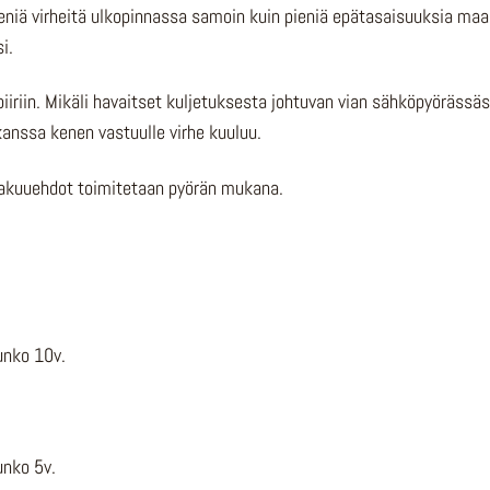
eniä virheitä ulkopinnassa samoin kuin pieniä epätasaisuuksia maa
i.
piiriin. Mikäli havaitset kuljetuksesta johtuvan vian sähköpyörässä
anssa kenen vastuulle virhe kuuluu.
 takuuehdot toimitetaan pyörän mukana.
unko 10v.
unko 5v.