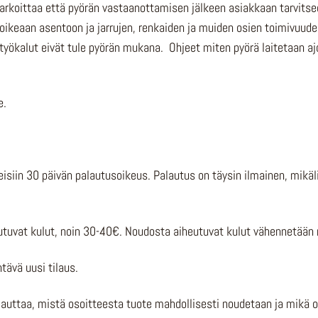
 tarkoittaa että pyörän vastaanottamisen jälkeen asiakkaan tarvits
oikeaan asentoon ja jarrujen, renkaiden ja muiden osien toimivuud
at työkalut eivät tule pyörän mukana. Ohjeet miten pyörä laitetaan 
e.
eisiin 30 päivän palautusoikeus. Palautus on täysin ilmainen, mikä
eutuvat kulut, noin 30-40€. Noudosta aiheutuvat kulut vähennet
tävä uusi tilaus.
auttaa, mistä osoitteesta tuote mahdollisesti noudetaan ja mikä o