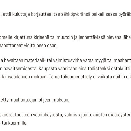
 on, että kuluttaja korjauttaa itse sähköpyöränsä paikallisessa 
elle kirjattuna kirjeenä tai muutoin jäljennettävissä olevana läh
aanottaneet vioittuneen osan.
sa havaitaan materiaali- tai valmistusvirhe varaa myyjä tai maaha
 havaitsemisesta. Kaupasta vaaditaan aina todisteeksi ostokuitti ta
n lainsäädännön mukaan. Tämä takuumenettely ei vaikuta näihin o
säädetty maahantuojan ohjeen mukaan.
iskusta, tuotteen väärinkäytöstä, valmistajan teknisten määräyste
 tai kuormille.