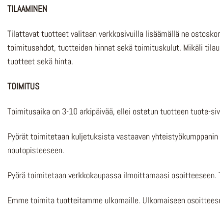
TILAAMINEN
Tilattavat tuotteet valitaan verkkosivuilla lisäämällä ne ostos
toimitusehdot, tuotteiden hinnat sekä toimituskulut. Mikäli tila
tuotteet sekä hinta.
TOIMITUS
Toimitusaika on 3-10 arkipäivää, ellei ostetun tuotteen tuote-sivu
Pyörät toimitetaan kuljetuksista vastaavan yhteistyökumppanin 
noutopisteeseen.
Pyörä toimitetaan verkkokaupassa ilmoittamaasi osoitteeseen. 
Emme toimita tuotteitamme ulkomaille. Ulkomaiseen osoitteesee