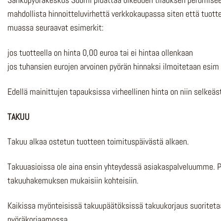
mahdollista hinnoitteluvirhettä verkkokaupassa siten että tuotte
muassa seuraavat esimerkit:
jos tuotteella on hinta 0,00 euroa tai ei hintaa ollenkaan
jos tuhansien eurojen arvoinen pyörän hinnaksi ilmoitetaan esim
Edellä mainittujen tapauksissa virheellinen hinta on niin selkeä
TAKUU
Takuu alkaa ostetun tuotteen toimituspäivästä alkaen.
Takuuasioissa ole aina ensin yhteydessä asiakaspalveluumme. 
takuuhakemuksen mukaisiin kohteisiin.
Kaikissa myönteisissä takuupäätöksissä takuukorjaus suoriteta
pyöräkorjaamossa.