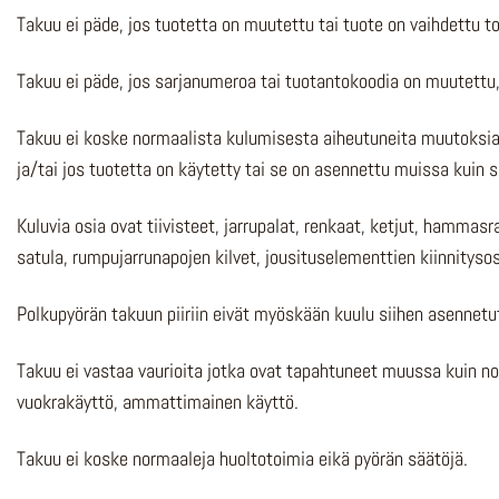
Takuu ei päde, jos tuotetta on muutettu tai tuote on vaihdettu t
Takuu ei päde, jos sarjanumeroa tai tuotantokoodia on muutettu,
Takuu ei koske normaalista kulumisesta aiheutuneita muutoksia.
ja/tai jos tuotetta on käytetty tai se on asennettu muissa kuin
Kuluvia osia ovat tiivisteet, jarrupalat, renkaat, ketjut, hammasra
satula, rumpujarrunapojen kilvet, jousituselementtien kiinnitysos
Polkupyörän takuun piiriin eivät myöskään kuulu siihen asennetut 
Takuu ei vastaa vaurioita jotka ovat tapahtuneet muussa kuin no
vuokrakäyttö, ammattimainen käyttö.
Takuu ei koske normaaleja huoltotoimia eikä pyörän säätöjä.