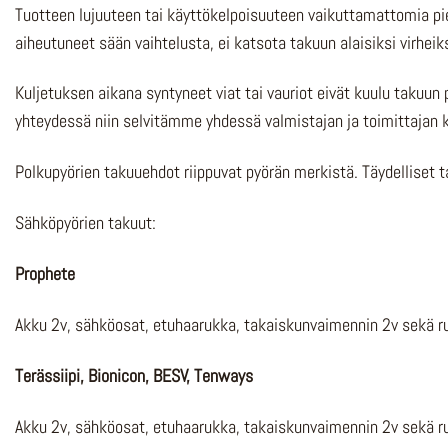
Tuotteen lujuuteen tai käyttökelpoisuuteen vaikuttamattomia pi
aiheutuneet sään vaihtelusta, ei katsota takuun alaisiksi virheiks
Kuljetuksen aikana syntyneet viat tai vauriot eivät kuulu takuun 
yhteydessä niin selvitämme yhdessä valmistajan ja toimittajan k
Polkupyörien takuuehdot riippuvat pyörän merkistä. Täydelliset
Sähköpyörien takuut:
Prophete
Akku 2v, sähköosat, etuhaarukka, takaiskunvaimennin 2v sekä r
Terässiipi, Bionicon, BESV, Tenways
Akku 2v, sähköosat, etuhaarukka, takaiskunvaimennin 2v sekä r