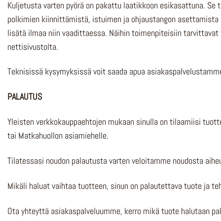
Kuljetusta varten pyörä on pakattu laatikkoon esikasattuna. Se
polkimien kiinnittämistä, istuimen ja ohjaustangon asettamista 
lisätä ilmaa niin vaadittaessa. Näihin toimenpiteisiin tarvittav
nettisivustolta.
Teknisissä kysymyksissä voit saada apua asiakaspalvelustamm
PALAUTUS
Yleisten verkkokauppaehtojen mukaan sinulla on tilaamiisi tuott
tai Matkahuollon asiamiehelle.
Tilatessasi noudon palautusta varten veloitamme noudosta aih
Mikäli haluat vaihtaa tuotteen, sinun on palautettava tuote ja teh
Ota yhteyttä asiakaspalveluumme, kerro mikä tuote halutaan pal