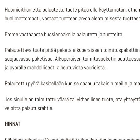
Huomioithan että palautettu tuote pitää olla käyttämätön, ethän po
huolimattomasti, vastaat tuotteen arvon alentumisesta tuotteen
Emme vastaanota bussiennakolla palautettuja tuotteita.
Palautettava tuote pitää pakata alkuperäiseen toimituspakettiin.
suojaavassa paketissa. Alkuperäisen toimituspaketin puuttuess
ja pyörälle mahdollisesti aiheutuvista vaurioista.
Palautettu pyörä käsitellään kun se saapuu takaisin meille ja ma
Jos sinulle on toimitettu väärä tai virheellinen tuote, ota yht
veloitta palautusrahtia.
HINNAT
Sähköpyöräkeskus Suomi pidättää oikeuden tilauksen perumiseen s