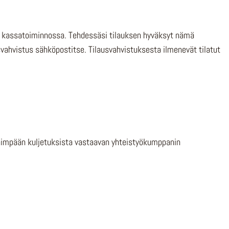
pan kassatoiminnossa. Tehdessäsi tilauksen hyväksyt nämä
svahvistus sähköpostitse. Tilausvahvistuksesta ilmenevät tilatut
ähimpään kuljetuksista vastaavan yhteistyökumppanin