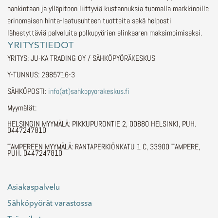
hankintaan ja ylläpitoon liittyviä kustannuksia tuomalla markkinoille
erinomaisen hinta-laatusuhteen tuotteita sekä helposti
lähestyttäviä palveluita polkupyörien elinkaaren maksimoimiseksi.
YRITYSTIEDOT
YRITYS: JU-KA TRADING OY / SÄHKÖPYÖRÄKESKUS
Y-TUNNUS: 2985716-3
SÄHKÖPOSTI:
info(at)sahkopyorakeskus.fi
Myymälät:
HELSINGIN MYYMÄLÄ: PIKKUPURONTIE 2, 00880 HELSINKI, PUH.
0447247810
TAMPEREEN MYYMÄLÄ: RANTAPERKIÖNKATU 1 C, 33900 TAMPERE,
PUH. 0447247810
Asiakaspalvelu
Sähköpyörät varastossa