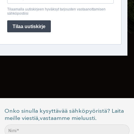
Onko sinulla kysyttävää sähköpyöristä? Laita
meille viestiä,vastaamme mieluusti.