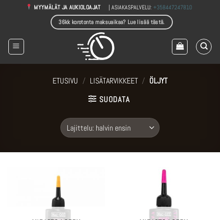
Skip
| ASIAKASPALVELU:
+358447247810
MYYMÄLÄT JA AUKIOLOAJAT
to
36kk korotonta maksuaikaa? Lue lisää tästä.
content
ETUSIVU
/
LISÄTARVIKKEET
/
ÖLJYT
SUODATA