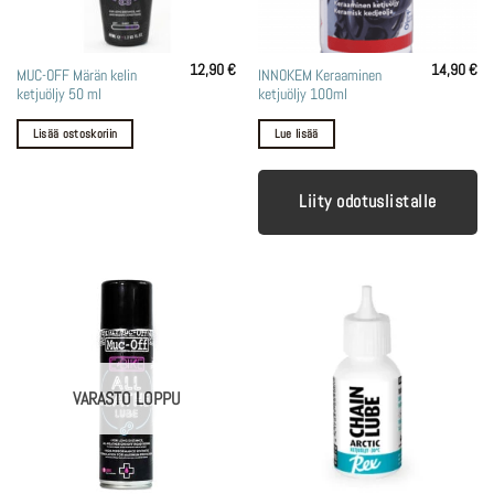
12,90
€
14,90
€
MUC-OFF Märän kelin
INNOKEM Keraaminen
ketjuöljy 50 ml
ketjuöljy 100ml
Lisää ostoskoriin
Lue lisää
Liity odotuslistalle
VARASTO LOPPU