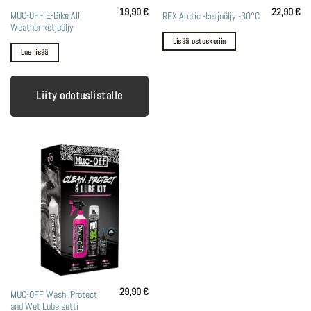
19,90
€
22,90
€
MUC-OFF E-Bike All
REX Arctic -ketjuöljy -30°C
Weather ketjuöljy
Lisää ostoskoriin
Lue lisää
Liity odotuslistalle
29,90
€
MUC-OFF Wash, Protect
and Wet Lube setti