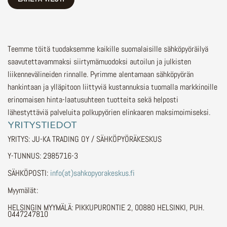
Teemme töitä tuodaksemme kaikille suomalaisille sähköpyöräilyä
saavutettavammaksi siirtymämuodoksi autoilun ja julkisten
liikennevälineiden rinnalle.
Pyrimme alentamaan sähköpyörän
hankintaan ja ylläpitoon liittyviä kustannuksia tuomalla markkinoille
erinomaisen hinta-laatusuhteen tuotteita sekä helposti
lähestyttäviä palveluita polkupyörien elinkaaren maksimoimiseksi.
YRITYSTIEDOT
YRITYS: JU-KA TRADING OY / SÄHKÖPYÖRÄKESKUS
Y-TUNNUS: 2985716-3
SÄHKÖPOSTI:
info(at)sahkopyorakeskus.fi
Myymälät:
HELSINGIN MYYMÄLÄ: PIKKUPURONTIE 2, 00880 HELSINKI, PUH.
0447247810