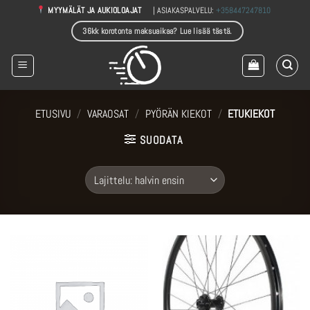
Skip
| ASIAKASPALVELU:
+358447247810
MYYMÄLÄT JA AUKIOLOAJAT
to
36kk korotonta maksuaikaa? Lue lisää tästä.
content
ETUSIVU
/
VARAOSAT
/
PYÖRÄN KIEKOT
/
ETUKIEKOT
SUODATA