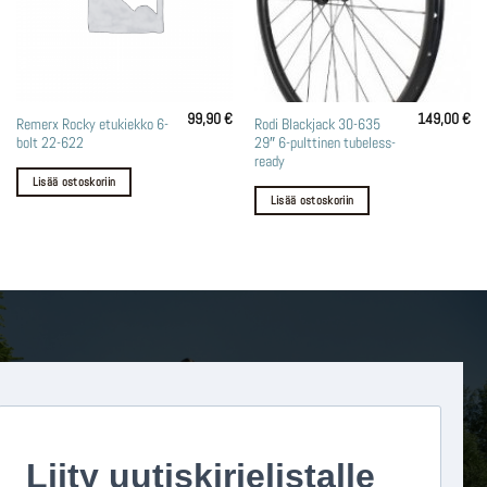
99,90
€
149,00
€
Remerx Rocky etukiekko 6-
Rodi Blackjack 30-635
bolt 22-622
29″ 6-pulttinen tubeless-
ready
Lisää ostoskoriin
Lisää ostoskoriin