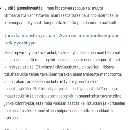
Lisätä ajomukavuutta
: Ilman hiostavaa reppua tai muuta
ylimääräistä kannettavaa, ajamisesta tulee nautinnollisempaa ja
kevyempää erityisesti lämpimillä keleillä ja pidemmillä matkoilla.
Tarakka maastopyörään – Avaa ovi monipuolisempaan
retkipyöräilyyn
Maastopyöräilyn ja tavarankuljetuksen yhdistäminen asettaa omat
haasteensa, sillä maastopyörien rungoissa ei usein ole perinteisiä
kiinnityspisteitä. Erityisesti täysjousitettujen pyörien liikkuva
takahaarukka tekee tavallisen tarakan asentamisesta mahdotonta.
Juuri tähän tarpeeseen on kehitetty erityinen tarakka
maastopyörään.
SKS Infinity tavarateline täysjousto AVS
on juuri
maastopyöriin ja
täysjoustomaastopyöriin
suunniteltu tavarateline,
jonka kiinnitysjärjestelmää voidaan säätää kallistuksen ja korkeuden
mukaan. Tarakka kiinnitetään helposti sen omilla kiinnikkeillä
pyörään.