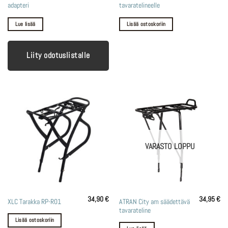
adapteri
tavaratelineelle
Lue lisää
Lisää ostoskoriin
Liity odotuslistalle
VARASTO LOPPU
34,90
€
34,95
€
ATRAN City am säädettävä
XLC Tarakka RP-R01
tavarateline
Lisää ostoskoriin