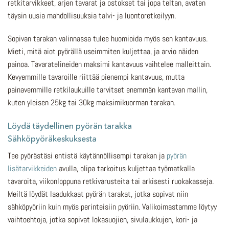
retkitarvikkeet, arjen tavarat ja ostokset tai jopa teltan, avaten
täysin uusia mahdollisuuksia talvi- ja luontoretkeilyyn.
Sopivan tarakan valinnassa tulee huomioida myös sen kantavuus.
Mieti, mitä aiot pyörällä useimmiten kuljettaa, ja arvio näiden
painoa. Tavaratelineiden maksimi kantavuus vaihtelee malleittain.
Kevyemmille tavaroille riittää pienempi kantavuus, mutta
painavemmille retkilaukuille tarvitset enemmän kantavan mallin,
kuten yleisen 25kg tai 30kg maksimikuorman tarakan.
Löydä täydellinen pyörän tarakka
Sähköpyöräkeskuksesta
Tee pyörästäsi entistä käytännöllisempi tarakan ja
pyörän
lisätarvikkeiden
avulla, olipa tarkoitus kuljettaa työmatkalla
tavaroita, viikonloppuna retkivarusteita tai arkisesti ruokakasseja.
Meiltä löydät laadukkaat pyörän tarakat, jotka sopivat niin
sähköpyöriin kuin myös perinteisiin pyöriin. Valikoimastamme löytyy
vaihtoehtoja, jotka sopivat lokasuojien, sivulaukkujen, kori- ja