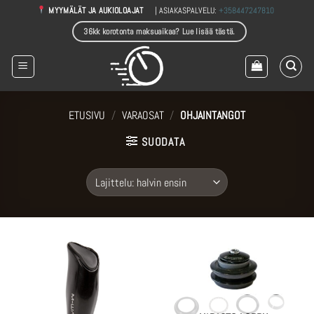
Skip
| ASIAKASPALVELU:
+358447247810
MYYMÄLÄT JA AUKIOLOAJAT
to
36kk korotonta maksuaikaa? Lue lisää tästä.
content
ETUSIVU
/
VARAOSAT
/
OHJAINTANGOT
SUODATA