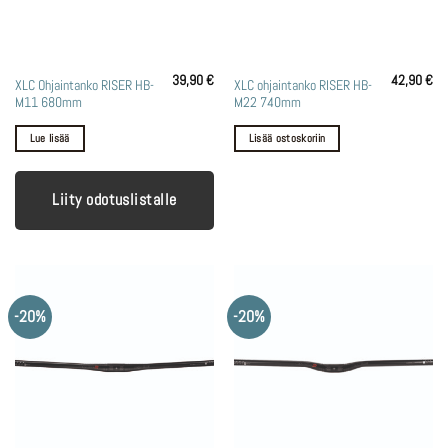
39,90
€
42,90
€
XLC Ohjaintanko RISER HB-
XLC ohjaintanko RISER HB-
M11 680mm
M22 740mm
Lue lisää
Lisää ostoskoriin
Liity odotuslistalle
-20%
-20%