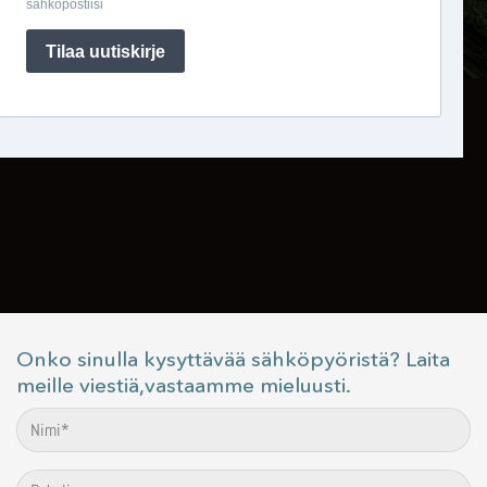
Onko sinulla kysyttävää sähköpyöristä? Laita
meille viestiä,vastaamme mieluusti.