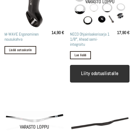
VARASTO LOPPU
14,90
€
17,90
€
M-WAVE Ergonominen
NECO Ohjainlaakerisarja 1
nousukahva
1/8″, Ahead semi-
integroitu
Lisää ostoskoriin
Lue lisää
Liity odotuslistalle
VARASTO LOPPU