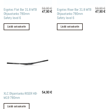
59,90
€
59,90
€
Ergotec Flat Bar 31.8 MTB
Ergotec Riser Bar 31.8 MTB
Alkuperäinen
Nykyinen
Alkuperäin
Ny
47,90
€
47,90
€
Ohjaustanko 780mm
Ohjaustanko 780mm
hinta
hinta
hinta
hin
oli:
on:
oli:
on:
Safety level 6
Safety level 6
59,90 €.
47,90 €.
59,90 €.
47
Lisää ostoskoriin
Lisää ostoskoriin
54,90
€
XLC Ohjaintanko RISER HB-
M19 780mm
Lisää ostoskoriin