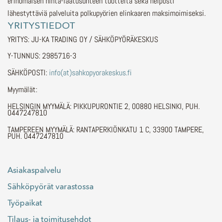
erinomaisen hinta-laatusuhteen tuotteita sekä helposti
lähestyttäviä palveluita polkupyörien elinkaaren maksimoimiseksi.
YRITYSTIEDOT
YRITYS: JU-KA TRADING OY / SÄHKÖPYÖRÄKESKUS
Y-TUNNUS: 2985716-3
SÄHKÖPOSTI:
info(at)sahkopyorakeskus.fi
Myymälät:
HELSINGIN MYYMÄLÄ: PIKKUPURONTIE 2, 00880 HELSINKI, PUH.
0447247810
TAMPEREEN MYYMÄLÄ: RANTAPERKIÖNKATU 1 C, 33900 TAMPERE,
PUH. 0447247810
Asiakaspalvelu
Sähköpyörät varastossa
Työpaikat
Tilaus- ja toimitusehdot