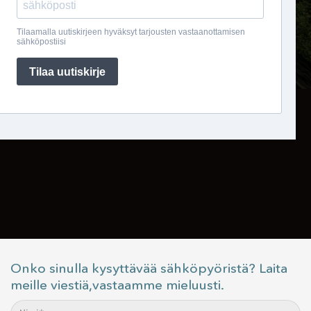
Onko sinulla kysyttävää sähköpyöristä? Laita
meille viestiä,vastaamme mieluusti.