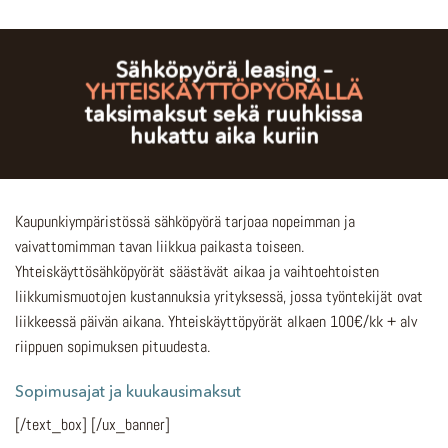
Sähköpyörä leasing –
YHTEISKÄYTTÖPYÖRÄLLÄ
taksimaksut sekä ruuhkissa
hukattu aika kuriin
Kaupunkiympäristössä sähköpyörä tarjoaa nopeimman ja
vaivattomimman tavan liikkua paikasta toiseen.
Yhteiskäyttösähköpyörät säästävät aikaa ja vaihtoehtoisten
liikkumismuotojen kustannuksia yrityksessä, jossa työntekijät ovat
liikkeessä päivän aikana. Yhteiskäyttöpyörät alkaen 100€/kk + alv
riippuen sopimuksen pituudesta.
Sopimusajat ja kuukausimaksut
[/text_box] [/ux_banner]