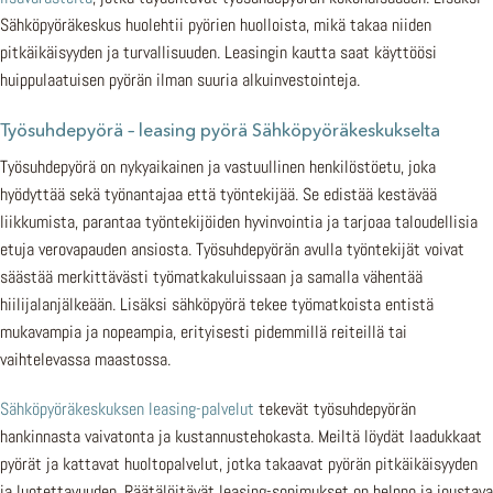
Sähköpyöräkeskus huolehtii pyörien huolloista, mikä takaa niiden
pitkäikäisyyden ja turvallisuuden. Leasingin kautta saat käyttöösi
huippulaatuisen pyörän ilman suuria alkuinvestointeja.
Työsuhdepyörä – leasing pyörä Sähköpyöräkeskukselta
Työsuhdepyörä on nykyaikainen ja vastuullinen henkilöstöetu, joka
hyödyttää sekä työnantajaa että työntekijää. Se edistää kestävää
liikkumista, parantaa työntekijöiden hyvinvointia ja tarjoaa taloudellisia
etuja verovapauden ansiosta. Työsuhdepyörän avulla työntekijät voivat
säästää merkittävästi työmatkakuluissaan ja samalla vähentää
hiilijalanjälkeään. Lisäksi sähköpyörä tekee työmatkoista entistä
mukavampia ja nopeampia, erityisesti pidemmillä reiteillä tai
vaihtelevassa maastossa.
Sähköpyöräkeskuksen leasing-palvelut
tekevät työsuhdepyörän
hankinnasta vaivatonta ja kustannustehokasta. Meiltä löydät laadukkaat
pyörät ja kattavat huoltopalvelut, jotka takaavat pyörän pitkäikäisyyden
ja luotettavuuden. Räätälöitävät leasing-sopimukset on helppo ja joustava