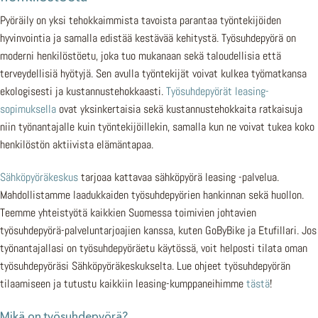
Pyöräily on yksi tehokkaimmista tavoista parantaa työntekijöiden
hyvinvointia ja samalla edistää kestävää kehitystä. Työsuhdepyörä on
moderni henkilöstöetu, joka tuo mukanaan sekä taloudellisia että
terveydellisiä hyötyjä. Sen avulla työntekijät voivat kulkea työmatkansa
ekologisesti ja kustannustehokkaasti.
Työsuhdepyörät leasing-
sopimuksella
ovat yksinkertaisia sekä kustannustehokkaita ratkaisuja
niin työnantajalle kuin työntekijöillekin, samalla kun ne voivat tukea koko
henkilöstön aktiivista elämäntapaa.
Sähköpyöräkeskus
tarjoaa kattavaa sähköpyörä leasing -palvelua.
Mahdollistamme laadukkaiden työsuhdepyörien hankinnan sekä huollon.
Teemme yhteistyötä kaikkien Suomessa toimivien johtavien
työsuhdepyörä-palveluntarjoajien kanssa, kuten GoByBike ja Etufillari. Jos
työnantajallasi on työsuhdepyöräetu käytössä, voit helposti tilata oman
työsuhdepyöräsi Sähköpyöräkeskukselta. Lue ohjeet työsuhdepyörän
tilaamiseen ja tutustu kaikkiin leasing-kumppaneihimme
tästä
!
Mikä on työsuhdepyörä?