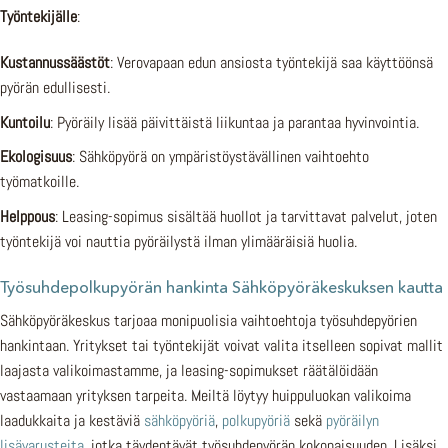
Työntekijälle
:
Kustannussäästöt
: Verovapaan edun ansiosta työntekijä saa käyttöönsä
pyörän edullisesti.
Kuntoilu
: Pyöräily lisää päivittäistä liikuntaa ja parantaa hyvinvointia.
Ekologisuus
: Sähköpyörä on ympäristöystävällinen vaihtoehto
työmatkoille.
Helppous
: Leasing-sopimus sisältää huollot ja tarvittavat palvelut, joten
työntekijä voi nauttia pyöräilystä ilman ylimääräisiä huolia.
Työsuhdepolkupyörän hankinta Sähköpyöräkeskuksen kautta
Sähköpyöräkeskus tarjoaa monipuolisia vaihtoehtoja työsuhdepyörien
hankintaan. Yritykset tai työntekijät voivat valita itselleen sopivat mallit
laajasta valikoimastamme, ja leasing-sopimukset räätälöidään
vastaamaan yrityksen tarpeita. Meiltä löytyy huippuluokan valikoima
laadukkaita ja kestäviä
sähköpyöriä
,
polkupyöriä
sekä
pyöräilyn
lisävarusteita
, jotka täydentävät työsuhdepyörän kokonaisuuden. Lisäksi