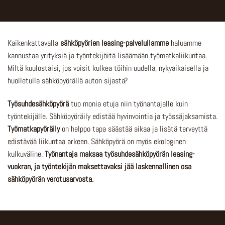
Kaikenkattavalla
sähköpyörien leasing-palvelullamme
haluamme
kannustaa yrityksiä ja työntekijöitä lisäämään työmatkaliikuntaa.
Miltä kuulostaisi, jos voisit kulkea töihin uudella, nykyaikaisella ja
huolletulla sähköpyörällä auton sijasta?
Työsuhdesähköpyörä
tuo monia etuja niin työnantajalle kuin
työntekijälle. Sähköpyöräily edistää hyvinvointia ja työssäjaksamista.
Työmatkapyöräily
on helppo tapa säästää aikaa ja lisätä terveyttä
edistävää liikuntaa arkeen. Sähköpyörä on myös ekologinen
kulkuväline.
Työnantaja maksaa työsuhdesähköpyörän leasing-
vuokran, ja työntekijän maksettavaksi jää laskennallinen osa
sähköpyörän verotusarvosta.