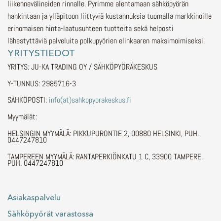
liikennevälineiden rinnalle.
Pyrimme alentamaan sähköpyörän
hankintaan ja ylläpitoon liittyviä kustannuksia tuomalla markkinoille
erinomaisen hinta-laatusuhteen tuotteita sekä helposti
lähestyttäviä palveluita polkupyörien elinkaaren maksimoimiseksi.
YRITYSTIEDOT
YRITYS: JU-KA TRADING OY / SÄHKÖPYÖRÄKESKUS
Y-TUNNUS: 2985716-3
SÄHKÖPOSTI:
info(at)sahkopyorakeskus.fi
Myymälät:
HELSINGIN MYYMÄLÄ: PIKKUPURONTIE 2, 00880 HELSINKI, PUH.
0447247810
TAMPEREEN MYYMÄLÄ: RANTAPERKIÖNKATU 1 C, 33900 TAMPERE,
PUH. 0447247810
Asiakaspalvelu
Sähköpyörät varastossa