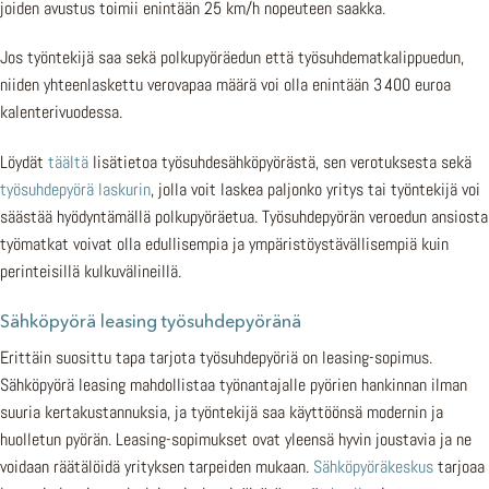
joiden avustus toimii enintään 25 km/h nopeuteen saakka.
Jos työntekijä saa sekä polkupyöräedun että työsuhdematkalippuedun,
niiden yhteenlaskettu verovapaa määrä voi olla enintään 3 400 euroa
kalenterivuodessa.
Löydät
täältä
lisätietoa työsuhdesähköpyörästä, sen verotuksesta sekä
työsuhdepyörä laskurin
, jolla voit laskea paljonko yritys tai työntekijä voi
säästää hyödyntämällä polkupyöräetua. Työsuhdepyörän veroedun ansiosta
työmatkat voivat olla edullisempia ja ympäristöystävällisempiä kuin
perinteisillä kulkuvälineillä.
Sähköpyörä leasing työsuhdepyöränä
Erittäin suosittu tapa tarjota työsuhdepyöriä on leasing-sopimus.
Sähköpyörä leasing mahdollistaa työnantajalle pyörien hankinnan ilman
suuria kertakustannuksia, ja työntekijä saa käyttöönsä modernin ja
huolletun pyörän. Leasing-sopimukset ovat yleensä hyvin joustavia ja ne
voidaan räätälöidä yrityksen tarpeiden mukaan.
Sähköpyöräkeskus
tarjoaa