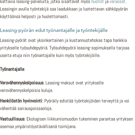
kattavia leasing-palveluita, jotka sisältävät myös
huollot
ja
varaosat
.
Leasingin avulla työntekijä saa laadukkaan ja luotettavan sähköpyörän
käyttöönsä helposti ja huolettomasti.
Leasing-pyörän edut työnantajalle ja työntekijälle
Leasing-pyörät ovat yksinkertainen ja kustannustehokas tapa hankkia
yritykselle työsuhdepyöriä. Työsuhdepyörä leasing-sopimuksella tarjoaa
useita etuja niin työnantajalle kuin myös työntekijöille.
Työnantajalle
:
Verovähennyskelpoisuus
: Leasing-maksut ovat yritykselle
verovähennyskelpoisia kuluja.
Henkilöstön hyvinvointi
: Pyöräily edistää työntekijöiden terveyttä ja voi
vähentää sairauspoissaoloja.
Vastuullisuus
: Ekologisen liikkumismuodon tukeminen parantaa yrityksen
asemaa ympäristöystävällisenä toimijana.