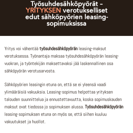
Työsuhdesähköpyörät –
YRITYKSEN
verotukselliset
edut sähköpyörien leasing-
sopimuksissa
Yritys voi vähentää
työsuhdesähköpyörän
leasing-maksut
verotuksessa. Työnantaja maksaa työsuhdesähköpyörän leasing-
vuokran, ja työntekijän maksettavaksi jää laskennallinen osa
sähköpyörän verotusarvosta.
Sähköpyörien leasingin etuna on, että se ei yleensä vaadi
ylimääräisiä vakuuksia. Leasing-sopimus helpottaa yrityksen
talouden suunnittelua ja ennustettavuutta, koska sopimuskauden
maksut ovat tiedossa jo sopimuksen alussa.
Työsuhdesähköpyörän
leasing-sopimuksen etuna on myös se, että siihen kuuluu
vakuutukset ja huollot.