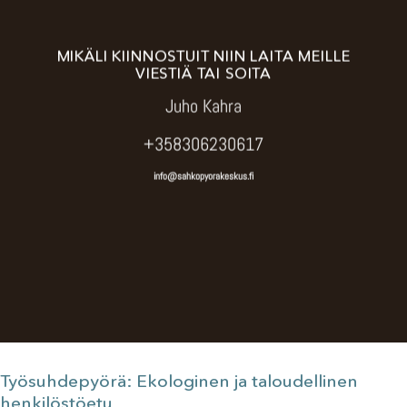
MIKÄLI KIINNOSTUIT NIIN LAITA MEILLE
VIESTIÄ TAI SOITA
Juho Kahra
+358306230617
info@sahkopyorakeskus.fi
Työsuhdepyörä: Ekologinen ja taloudellinen
henkilöstöetu