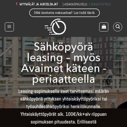
Skip
| ASIAKASPALVELU:
+358447247810
MYYMÄLÄT JA AUKIOLOAJAT
to
36kk korotonta maksuaikaa? Lue lisää tästä.
content
Sähköpyörä
leasing – myös
Avaimet käteen -
periaatteella
Leasing-sopimuksella saat tarvitsemasi määrän
sähköpyöriä yrityksen yhteiskäyttöpyöriksi tai
työsuhdesähköpyöriksi henkilökunnalle.
Yhteiskäyttöpyörät alk. 100€/kk+alv riippuen
sopimuksen pituudesta. Erillisestä