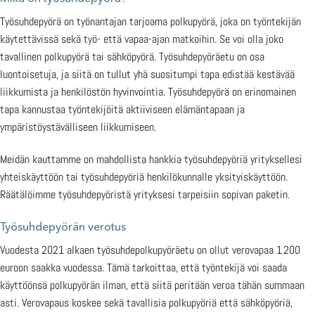
Työsuhdepyörä on työnantajan tarjoama polkupyörä, joka on työntekijän
käytettävissä sekä työ- että vapaa-ajan matkoihin. Se voi olla joko
tavallinen polkupyörä tai sähköpyörä. Työsuhdepyöräetu on osa
luontoisetuja, ja siitä on tullut yhä suositumpi tapa edistää kestävää
liikkumista ja henkilöstön hyvinvointia. Työsuhdepyörä on erinomainen
tapa kannustaa työntekijöitä aktiiviseen elämäntapaan ja
ympäristöystävälliseen liikkumiseen.
Meidän kauttamme on mahdollista hankkia työsuhdepyöriä yrityksellesi
yhteiskäyttöön tai työsuhdepyöriä henkilökunnalle yksityiskäyttöön.
Räätälöimme työsuhdepyöristä yrityksesi tarpeisiin sopivan paketin.
Työsuhdepyörän verotus
Vuodesta 2021 alkaen työsuhdepolkupyöräetu on ollut verovapaa 1 200
euroon saakka vuodessa. Tämä tarkoittaa, että työntekijä voi saada
käyttöönsä polkupyörän ilman, että siitä peritään veroa tähän summaan
asti. Verovapaus koskee sekä tavallisia polkupyöriä että sähköpyöriä,