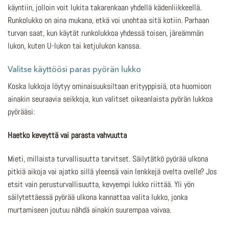
käyntiin, jolloin voit lukita takarenkaan yhdellä kädenliikkeellä.
Runkolukko on aina mukana, etkä voi unohtaa sitä kotiin. Parhaan
turvan saat, kun käytät runkolukkoa yhdessä toisen, järeämmän
lukon, kuten U-lukon tai ketjulukon kanssa.
Valitse käyttöösi paras pyörän lukko
Koska lukkoja löytyy ominaisuuksiltaan erityyppisiä, ota huomioon
ainakin seuraavia seikkoja, kun valitset oikeanlaista pyörän lukkoa
pyörääsi:
Haetko keveyttä vai parasta vahvuutta
Mieti, millaista turvallisuutta tarvitset. Säilytätkö pyörää ulkona
pitkiä aikoja vai ajatko sillä yleensä vain lenkkejä ovelta ovelle? Jos
etsit vain perusturvallisuutta, kevyempi lukko riittää. Yli yön
säilytettäessä pyörää ulkona kannattaa valita lukko, jonka
murtamiseen joutuu nähdä ainakin suurempaa vaivaa.