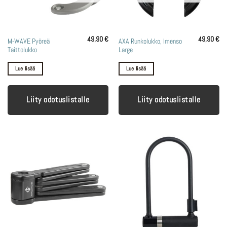
49,90
€
49,90
€
M-WAVE Pyöreä
AXA Runkolukko, Imenso
Taittolukko
Large
Lue lisää
Lue lisää
Liity odotuslistalle
Liity odotuslistalle