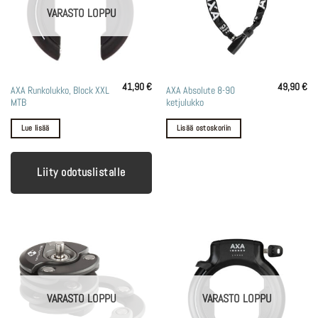
VARASTO LOPPU
41,90
€
49,90
€
AXA Runkolukko, Block XXL
AXA Absolute 8-90
MTB
ketjulukko
Lue lisää
Lisää ostoskoriin
Liity odotuslistalle
VARASTO LOPPU
VARASTO LOPPU