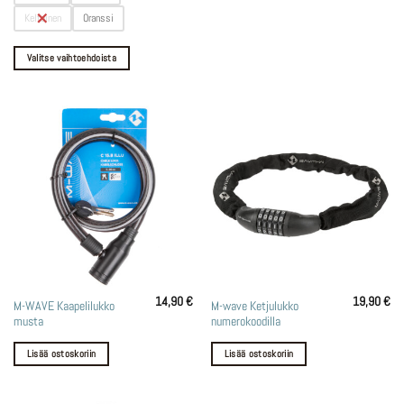
muunnelma.
Keltainen
Oranssi
Voit
tehdä
Valitse vaihtoehdoista
valinnat
tuotteen
sivulla.
14,90
€
19,90
€
M-WAVE Kaapelilukko
M-wave Ketjulukko
musta
numerokoodilla
Lisää ostoskoriin
Lisää ostoskoriin