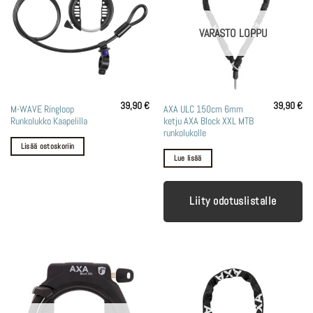
VARASTO LOPPU
39,90
€
39,90
€
M-WAVE Ringloop
AXA ULC 150cm 6mm
Runkolukko Kaapelilla
ketju AXA Block XXL MTB
runkolukolle
Lisää ostoskoriin
Lue lisää
Liity odotuslistalle