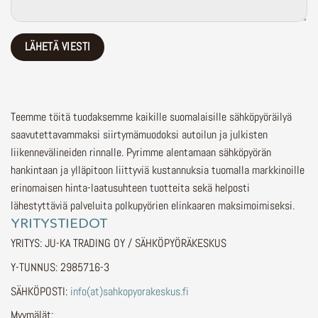
Teemme töitä tuodaksemme kaikille suomalaisille sähköpyöräilyä
saavutettavammaksi siirtymämuodoksi autoilun ja julkisten
liikennevälineiden rinnalle.
Pyrimme alentamaan sähköpyörän
hankintaan ja ylläpitoon liittyviä kustannuksia tuomalla markkinoille
erinomaisen hinta-laatusuhteen tuotteita sekä helposti
lähestyttäviä palveluita polkupyörien elinkaaren maksimoimiseksi.
YRITYSTIEDOT
YRITYS: JU-KA TRADING OY / SÄHKÖPYÖRÄKESKUS
Y-TUNNUS: 2985716-3
SÄHKÖPOSTI:
info(at)sahkopyorakeskus.fi
Myymälät: