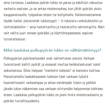
aina turvassa. Laadukas pyörän lukko on paras ja edullisin vakuutus
varkaita vastaan, ja se antaa mielenrauhaa, kun jätät pyöräsi yksin
kauppareissulle, työpaikan eteen tai kotipihalle. Valikoimastamme
löydät kaikki yleisimmät lukkotyypit – U-lukoista runkolukkoihin ja
taittolukkoihin – aina luotettavilta ja testatuilta valmistajilta. Näin
voit valita juuri omaan pyörääsi ja käyttötarpeeseesi sopivan
turvaratkaisun.
Miksi laadukas polkupyörän lukko on välttämättömyys?
Polkupyörien pyörävarkaudet ovat valitettavan yleisiä. Varkaat
tunnistavat kalliit pyörät ja osaavat murtaa heikkolaatuiset lukot
sekunneissa. Siksi halpaan "marketin lukkoon" ei kannata luottaa.
Panostamalla laadukkaaseen lukkoon teet varkaan työstä
huomattavasti vaikeampaa ja aikaa vievämpää. Usein jo pelkkä
järeän lukon näkeminen saa varkaan siirtymään helpomman kohteen
eteen. Laadukas polkupyörän lukko on pieni hinta mielenrauhasta ja
pyöräsi turvallisuudesta.