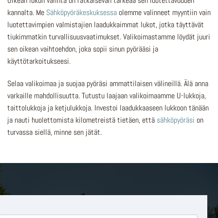
Oikean lukon valinta on ratkaisevan tärkeää sen luotettavuuden
kannalta. Me
Sähköpyöräkeskuksessa
olemme valinneet myyntiin vain
luotettavimpien valmistajien laadukkaimmat lukot, jotka täyttävät
tiukimmatkin turvallisuusvaatimukset. Valikoimastamme löydät juuri
sen oikean vaihtoehdon, joka sopii sinun pyörääsi ja
käyttötarkoitukseesi.
Selaa valikoimaa ja suojaa pyöräsi ammattilaisen välineillä. Älä anna
varkaille mahdollisuutta. Tutustu laajaan valikoimaamme U-lukkoja,
taittolukkoja ja ketjulukkoja. Investoi laadukkaaseen lukkoon tänään
ja nauti huolettomista kilometreistä tietäen, että
sähköpyöräsi
on
turvassa siellä, minne sen jätät.