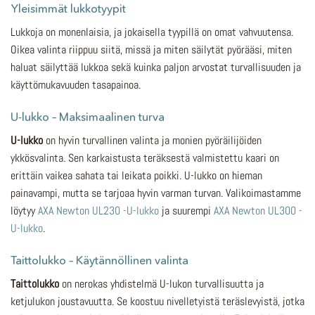
Yleisimmät lukkotyypit
Lukkoja on monenlaisia, ja jokaisella tyypillä on omat vahvuutensa.
Oikea valinta riippuu siitä, missä ja miten säilytät pyörääsi, miten
haluat säilyttää lukkoa sekä kuinka paljon arvostat turvallisuuden ja
käyttömukavuuden tasapainoa.
U-lukko – Maksimaalinen turva
U-lukko
on hyvin turvallinen valinta ja monien pyöräilijöiden
ykkösvalinta. Sen karkaistusta teräksestä valmistettu kaari on
erittäin vaikea sahata tai leikata poikki. U-lukko on hieman
painavampi, mutta se tarjoaa hyvin varman turvan. Valikoimastamme
löytyy
AXA Newton UL230 -U-lukko
ja suurempi
AXA Newton UL300 -
U-lukko
.
Taittolukko – Käytännöllinen valinta
Taittolukko
on nerokas yhdistelmä U-lukon turvallisuutta ja
ketjulukon joustavuutta. Se koostuu nivelletyistä teräslevyistä, jotka