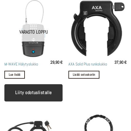
VARASTO LOPPU
29,90
€
37,90
€
M-WAVE Hälytyslukko
AXA Solid Plus runkolukko
Lue lisää
Lisää ostoskoriin
Liity odotuslistalle