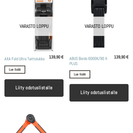
VARASTO LOPPU
VARASTO LOPPU
139,90
€
139,90
€
ABUS Bordo 6000K/90 X-
AXA Fold Ultra Taittolukko
PLUS
Lue lisää
Lue lisää
Liity odotuslistalle
Liity odotuslistalle