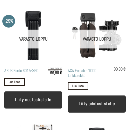
-29%
VARASTO LOPPU
VARASTO LOPPU
139,90
€
99,90
€
AXA Foldable 1000
ABUS Bordo 6015K/90
Alkuperäinen
Nykyinen
99,90
€
Linkkulukko
hinta
hinta
oli:
on:
Lue lisää
139,90 €.
99,90 €.
Lue lisää
Liity odotuslistalle
Liity odotuslistalle