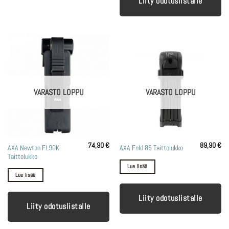
Liity odotuslistalle
VARASTO LOPPU
VARASTO LOPPU
74,90
€
89,90
€
AXA Newton FL90K
AXA Fold 85 Taittolukko
Taittolukko
Lue lisää
Lue lisää
Liity odotuslistalle
Liity odotuslistalle