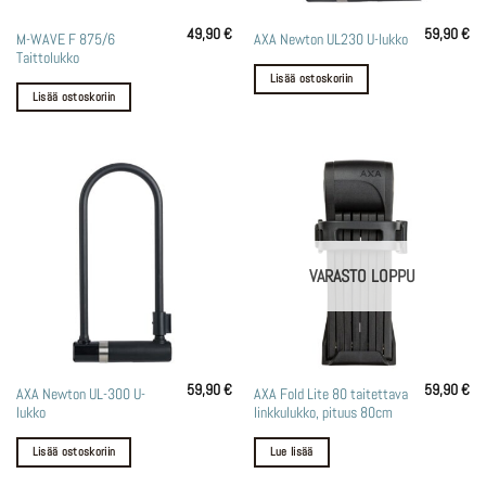
49,90
€
59,90
€
M-WAVE F 875/6
AXA Newton UL230 U-lukko
Taittolukko
Lisää ostoskoriin
Lisää ostoskoriin
VARASTO LOPPU
59,90
€
59,90
€
AXA Newton UL-300 U-
AXA Fold Lite 80 taitettava
lukko
linkkulukko, pituus 80cm
Lisää ostoskoriin
Lue lisää