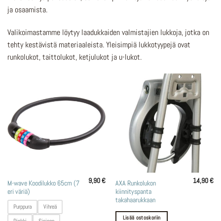
ja osaamista.
Valikoimastamme löytyy laadukkaiden valmistajien lukkoja, jotka on
tehty kestävistä materiaaleista. Yleisimpiä lukkotyypejä ovat
runkolukot, taittolukot, ketjulukot ja u-lukot.
9,90
€
14,90
€
Tällä
M-wave Koodilukko 65cm (7
AXA Runkolukon
eri väriä)
kiinnityspanta
tuotteella
takahaarukkaan
on
Purppura
Vihreä
useampi
Lisää ostoskoriin