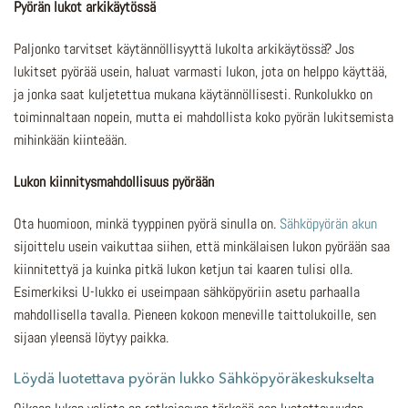
Pyörän lukot arkikäytössä
Paljonko tarvitset käytännöllisyyttä lukolta arkikäytössä? Jos
lukitset pyörää usein, haluat varmasti lukon, jota on helppo käyttää,
ja jonka saat kuljetettua mukana käytännöllisesti. Runkolukko on
toiminnaltaan nopein, mutta ei mahdollista koko pyörän lukitsemista
mihinkään kiinteään.
Lukon kiinnitysmahdollisuus pyörään
Ota huomioon, minkä tyyppinen pyörä sinulla on.
Sähköpyörän akun
sijoittelu usein vaikuttaa siihen, että minkälaisen lukon pyörään saa
kiinnitettyä ja kuinka pitkä lukon ketjun tai kaaren tulisi olla.
Esimerkiksi U-lukko ei useimpaan sähköpyöriin asetu parhaalla
mahdollisella tavalla. Pieneen kokoon meneville taittolukoille, sen
sijaan yleensä löytyy paikka.
Löydä luotettava pyörän lukko Sähköpyöräkeskukselta