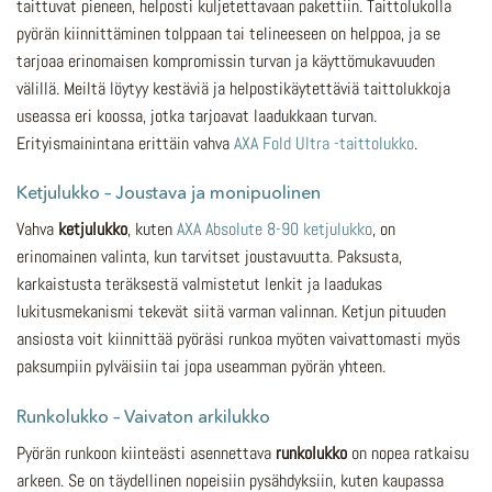
taittuvat pieneen, helposti kuljetettavaan pakettiin. Taittolukolla
pyörän kiinnittäminen tolppaan tai telineeseen on helppoa, ja se
tarjoaa erinomaisen kompromissin turvan ja käyttömukavuuden
välillä. Meiltä löytyy kestäviä ja helpostikäytettäviä taittolukkoja
useassa eri koossa, jotka tarjoavat laadukkaan turvan.
Erityismainintana erittäin vahva
AXA Fold Ultra -taittolukko
.
Ketjulukko – Joustava ja monipuolinen
Vahva
ketjulukko
, kuten
AXA Absolute 8-90 ketjulukko
, on
erinomainen valinta, kun tarvitset joustavuutta. Paksusta,
karkaistusta teräksestä valmistetut lenkit ja laadukas
lukitusmekanismi tekevät siitä varman valinnan. Ketjun pituuden
ansiosta voit kiinnittää pyöräsi runkoa myöten vaivattomasti myös
paksumpiin pylväisiin tai jopa useamman pyörän yhteen.
Runkolukko – Vaivaton arkilukko
Pyörän runkoon kiinteästi asennettava
runkolukko
on nopea ratkaisu
arkeen. Se on täydellinen nopeisiin pysähdyksiin, kuten kaupassa