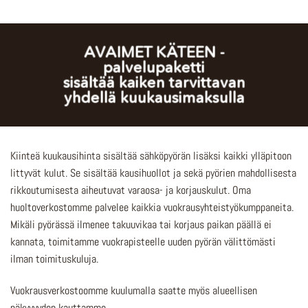
AVAIMET KÄTEEN -
palvelupaketti
sisältää
kaiken tarvittavan
yhdellä kuukausimaksulla
Kiinteä kuukausihinta sisältää sähköpyörän lisäksi kaikki ylläpitoon
littyvät kulut. Se sisältää kausihuollot ja sekä pyörien mahdollisesta
rikkoutumisesta aiheutuvat varaosa- ja korjauskulut. Oma
huoltoverkostomme palvelee kaikkia vuokrausyhteistyökumppaneita.
Mikäli pyörässä ilmenee takuuvikaa tai korjaus paikan päällä ei
kannata, toimitamme vuokrapisteelle uuden pyörän välittömästi
ilman toimituskuluja.
Vuokrausverkostoomme kuulumalla saatte myös alueellisen
näkyvyyden kauttamme.