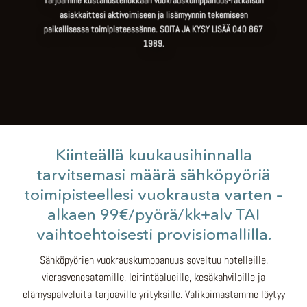
Tarjoamme kustanustehokkaan vuokrauskumppanuus-ratkaisun
asiakkaittesi aktivoimiseen ja lisämyynnin tekemiseen
paikallisessa toimipisteessänne. SOITA JA KYSY LISÄÄ
040 867
1989
.
Kiinteällä kuukausihinnalla
tarvitsemasi määrä sähköpyöriä
toimipisteellesi vuokrausta varten –
alkaen 99€/pyörä/kk+alv TAI
vaihtoehtoisesti provisiomallilla.
Sähköpyörien vuokrauskumppanuus soveltuu hotelleille,
vierasvenesatamille, leirintäalueille, kesäkahviloille ja
elämyspalveluita tarjoaville yrityksille. Valikoimastamme löytyy