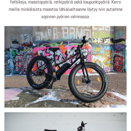
fatbikeja, maastopyöriä, retkipyöriä sekä kaupunkipyöriä. Kerro
meille minkälaista maastoa lähialueltaanne löytyy niin autamme
sopivien pyörien valinnassa.