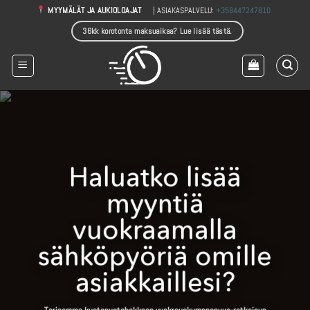
Skip
| ASIAKASPALVELU:
+358447247810
MYYMÄLÄT JA AUKIOLOAJAT
to
36kk korotonta maksuaikaa? Lue lisää tästä.
content
Haluatko lisää
myyntiä
vuokraamalla
sähköpyöriä omille
asiakkaillesi?