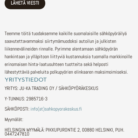
Teemme töitä tuodaksemme kaikille suomalaisille sähköpyöräilyä
saavutettavammaksi siirtymämuodoksi autoilun ja julkisten
liikennevälineiden rinnalle.
Pyrimme alentamaan sähköpyörän
hankintaan ja ylläpitoon liittyviä kustannuksia tuomalla markkinoille
erinomaisen hinta-laatusuhteen tuotteita sekä helposti
lähestyttäviä palveluita polkupyörien elinkaaren maksimoimiseksi.
YRITYSTIEDOT
YRITYS: JU-KA TRADING OY / SÄHKÖPYÖRÄKESKUS
Y-TUNNUS: 2985716-3
SÄHKÖPOSTI:
info(at)sahkopyorakeskus.fi
Myymälät:
HELSINGIN MYYMÄLÄ: PIKKUPURONTIE 2, 00880 HELSINKI, PUH.
0447247810