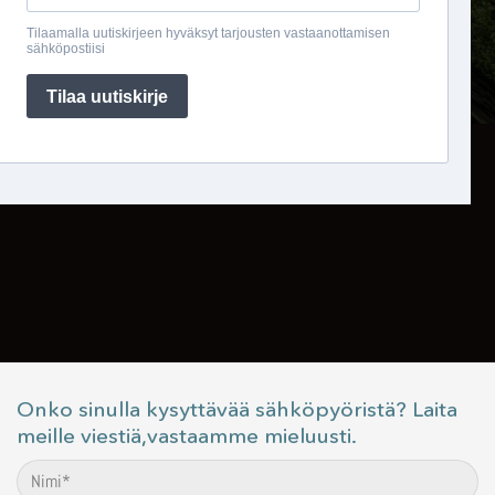
Onko sinulla kysyttävää sähköpyöristä? Laita
meille viestiä,vastaamme mieluusti.