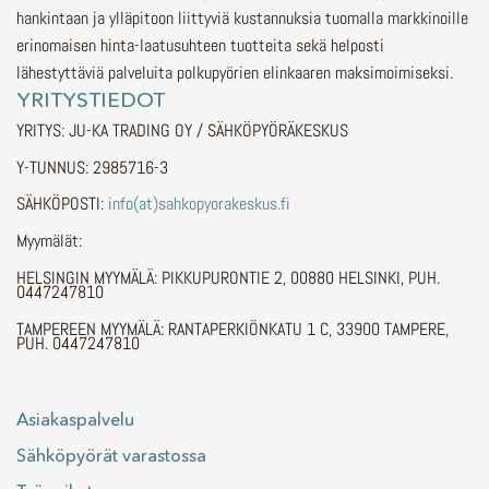
hankintaan ja ylläpitoon liittyviä kustannuksia tuomalla markkinoille
erinomaisen hinta-laatusuhteen tuotteita sekä helposti
lähestyttäviä palveluita polkupyörien elinkaaren maksimoimiseksi.
YRITYSTIEDOT
YRITYS: JU-KA TRADING OY / SÄHKÖPYÖRÄKESKUS
Y-TUNNUS: 2985716-3
SÄHKÖPOSTI:
info(at)sahkopyorakeskus.fi
Myymälät:
HELSINGIN MYYMÄLÄ: PIKKUPURONTIE 2, 00880 HELSINKI, PUH.
0447247810
TAMPEREEN MYYMÄLÄ: RANTAPERKIÖNKATU 1 C, 33900 TAMPERE,
PUH. 0447247810
Asiakaspalvelu
Sähköpyörät varastossa