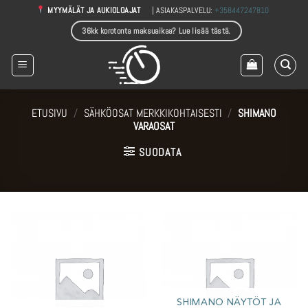
Skip
| ASIAKASPALVELU:
+358447247810
MYYMÄLÄT JA AUKIOLOAJAT
to
36kk korotonta maksuaikaa? Lue lisää tästä.
content
ETUSIVU
/
SÄHKÖOSAT MERKKIKOHTAISESTI
/
SHIMANO
VARAOSAT
SUODATA
SHIMANO NÄYTÖT JA