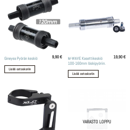
9,90
€
19,90
€
M-WAVE Kasettikeskiö
Gineyea Pyörän keskiö
100-160mm läskipyöriin.
Lisää ostoskoriin
Lisää ostoskoriin
VARASTO LOPPU