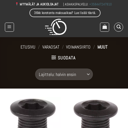
Skip
| ASIAKASPALVELU:
+358447247810
MYYMÄLÄT JA AUKIOLOAJAT
to
36kk korotonta maksuaikaa? Lue lisää tästä.
content
ETUSIVU
/
VARAOSAT
/
VOIMANSIIRTO
/
MUUT
SUODATA