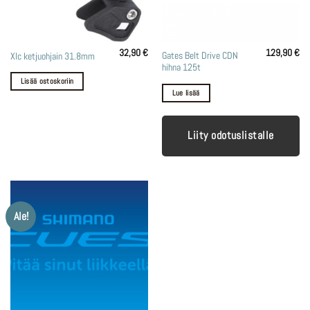
32,90
€
129,90
€
Gates Belt Drive CDN
Xlc ketjuohjain 31.8mm
hihna 125t
Lisää ostoskoriin
Lue lisää
Liity odotuslistalle
Ale!