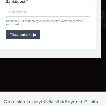
Onko sinulla kysyttävää sähköpyöristä? Laita