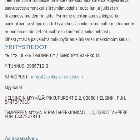
Teemme töitä tuodaksemme kaikille suomalaisille sähköpyöräilyä
saavutettavammaksi siirtymämuodoksi autoilun ja julkisten
liikennevälineiden rinnalle.
Pyrimme alentamaan sähköpyörän
hankintaan ja ylläpitoon liittyviä kustannuksia tuomalla markkinoille
erinomaisen hinta-laatusuhteen tuotteita sekä helposti
lähestyttäviä palveluita polkupyörien elinkaaren maksimoimiseksi.
YRITYSTIEDOT
YRITYS: JU-KA TRADING OY / SÄHKÖPYÖRÄKESKUS
Y-TUNNUS: 2985716-3
SÄHKÖPOSTI:
info(at)sahkopyorakeskus.fi
Myymälät:
HELSINGIN MYYMÄLÄ: PIKKUPURONTIE 2, 00880 HELSINKI, PUH.
0447247810
TAMPEREEN MYYMÄLÄ: RANTAPERKIÖNKATU 1 C, 33900 TAMPERE,
PUH. 0447247810
Asiakaspalvelu