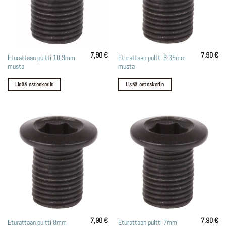
7,90
€
7,90
€
Eturattaan pultti 10.3mm
Eturattaan pultti 6.35mm
musta
musta
Lisää ostoskoriin
Lisää ostoskoriin
7,90
€
7,90
€
Eturattaan pultti 8mm
Eturattaan pultti 7mm