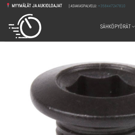
Skip
MYYMÄLÄT JA AUKIOLOAJAT
| ASIAKASPALVELU:
+358447247810
to
content
SÄHKÖPYÖRÄT