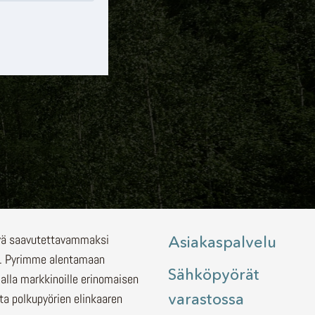
lyä saavutettavammaksi
Asiakaspalvelu
.
Pyrimme alentamaan
Sähköpyörät
malla markkinoille erinomaisen
varastossa
ita polkupyörien elinkaaren