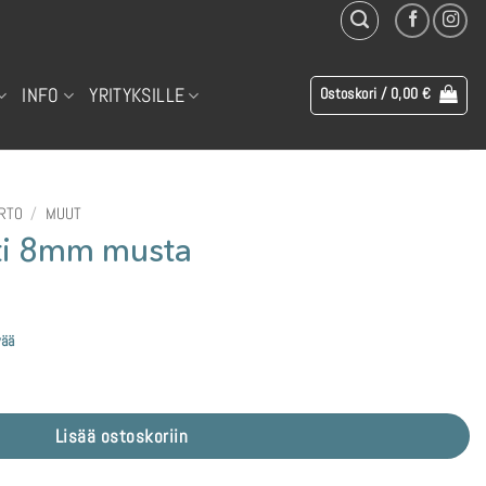
INFO
YRITYKSILLE
Ostoskori /
0,00
€
IRTO
/
MUUT
tti 8mm musta
vää
rä
Lisää ostoskoriin