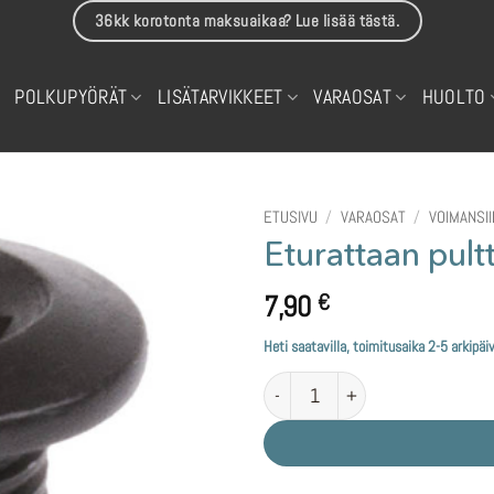
36kk korotonta maksuaikaa? Lue lisää tästä.
POLKUPYÖRÄT
LISÄTARVIKKEET
VARAOSAT
HUOLTO
ETUSIVU
/
VARAOSAT
/
VOIMANSI
Eturattaan pul
7,90
€
Heti saatavilla, toimitusaika 2-5 arkipäi
Eturattaan pultti 8mm musta mää