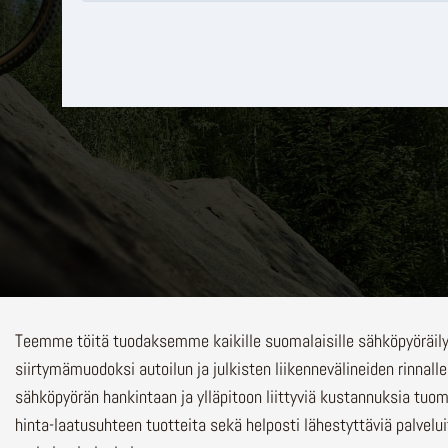
Teemme töitä tuodaksemme kaikille suomalaisille sähköpyöräi
siirtymämuodoksi autoilun ja julkisten liikennevälineiden rinnalle
sähköpyörän hankintaan ja ylläpitoon liittyviä kustannuksia tuo
hinta-laatusuhteen tuotteita sekä helposti lähestyttäviä palvelu