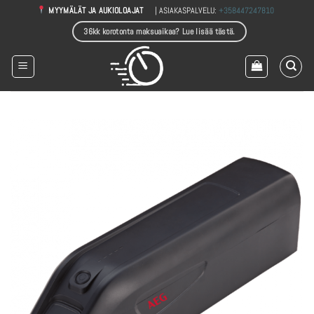
Skip
| ASIAKASPALVELU:
+358447247810
MYYMÄLÄT JA AUKIOLOAJAT
to
36kk korotonta maksuaikaa? Lue lisää tästä.
content