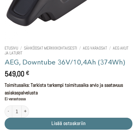
ETUSIVU
/
SÄHKÖOSAT MERKKIKOHTAISESTI
/
AEG VARAOSAT
/
AEG AKUT
JA LATURIT
AEG, Downtube 36V/10,4Ah (374Wh)
549,00
€
Toimitusaika: Tarkista tarkempi toimitusaika arvio ja saatavuus
asiakaspalvelusta
Ei varastossa
AEG, Downtube 36V/10,4Ah (374Wh) määrä
Lisää ostoskoriin