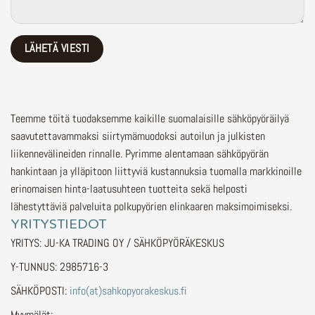
Teemme töitä tuodaksemme kaikille suomalaisille sähköpyöräilyä
saavutettavammaksi siirtymämuodoksi autoilun ja julkisten
liikennevälineiden rinnalle.
Pyrimme alentamaan sähköpyörän
hankintaan ja ylläpitoon liittyviä kustannuksia tuomalla markkinoille
erinomaisen hinta-laatusuhteen tuotteita sekä helposti
lähestyttäviä palveluita polkupyörien elinkaaren maksimoimiseksi.
YRITYSTIEDOT
YRITYS: JU-KA TRADING OY / SÄHKÖPYÖRÄKESKUS
Y-TUNNUS: 2985716-3
SÄHKÖPOSTI:
info(at)sahkopyorakeskus.fi
Myymälät: