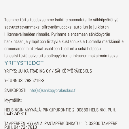
Teemme töitä tuodaksemme kaikille suomalaisille sähköpyöräilyä
saavutettavammaksi siirtymämuodoksi autoilun ja julkisten
liikennevälineiden rinnalle.
Pyrimme alentamaan sähköpyörän
hankintaan ja ylläpitoon liittyviä kustannuksia tuomalla markkinoille
erinomaisen hinta-laatusuhteen tuotteita sekä helposti
lähestyttäviä palveluita polkupyörien elinkaaren maksimoimiseksi.
YRITYSTIEDOT
YRITYS: JU-KA TRADING OY / SÄHKÖPYÖRÄKESKUS
Y-TUNNUS: 2985716-3
SÄHKÖPOSTI:
info(at)sahkopyorakeskus.fi
Myymälät:
HELSINGIN MYYMÄLÄ: PIKKUPURONTIE 2, 00880 HELSINKI, PUH.
0447247810
TAMPEREEN MYYMÄLÄ: RANTAPERKIÖNKATU 1 C, 33900 TAMPERE,
PUH. 0447247810