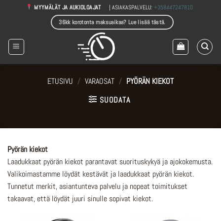
Skip
| ASIAKASPALVELU:
+358447247810
MYYMÄLÄT JA AUKIOLOAJAT
to
36kk korotonta maksuaikaa? Lue lisää tästä.
content
ETUSIVU
/
VARAOSAT
/
PYÖRÄN KIEKOT
SUODATA
Pyörän kiekot
Laadukkaat pyörän kiekot parantavat suorituskykyä ja ajokokemusta.
Valikoimastamme löydät kestävät ja laadukkaat pyörän kiekot.
Tunnetut merkit, asiantunteva palvelu ja nopeat toimitukset
takaavat, että löydät juuri sinulle sopivat kiekot.