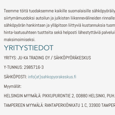
Teemme töitä tuodaksemme kaikille suomalaisille sähköpyöräi
siirtymämuodoksi autoilun ja julkisten liikennevälineiden rinnalle
sähköpyörän hankintaan ja ylläpitoon liittyviä kustannuksia tuo
hinta-laatusuhteen tuotteita sekä helposti lähestyttäviä palvelu
maksimoimiseksi.
YRITYSTIEDOT
YRITYS: JU-KA TRADING OY / SÄHKÖPYÖRÄKESKUS
Y-TUNNUS: 2985716-3
SÄHKÖPOSTI:
info(at)sahkopyorakeskus.fi
Myymälät:
HELSINGIN MYYMÄLÄ: PIKKUPURONTIE 2, 00880 HELSINKI, PU
TAMPEREEN MYYMÄLÄ: RANTAPERKIÖNKATU 1 C, 33900 TAMPER