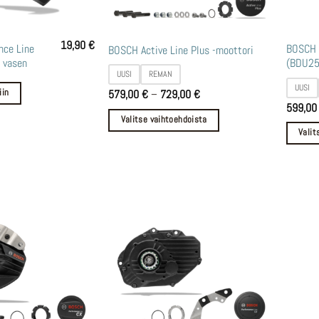
19,90
€
Tällä
Tällä
nce Line
BOSCH A
BOSCH Active Line Plus -moottori
 vasen
(BDU25
tuotteella
tuottee
UUSI
REMAN
on
on
UUSI
Hintaluokka:
579,00
€
–
729,00
€
iin
useampi
useamp
579,00 €
599,0
-
muunnelma.
muunne
Valitse vaihtoehdoista
729,00 €
Valit
Voit
Voit
tehdä
tehdä
valinnat
valinna
tuotteen
tuottee
sivulla.
sivulla.