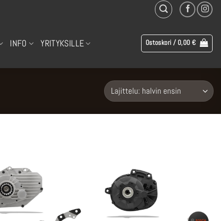
INFO
YRITYKSILLE
Ostoskori /
0,00
€