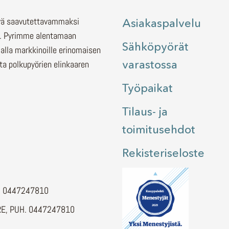
lyä saavutettavammaksi
Asiakaspalvelu
.
Pyrimme alentamaan
Sähköpyörät
malla markkinoille erinomaisen
varastossa
ita polkupyörien elinkaaren
Työpaikat
Tilaus- ja
toimitusehdot
Rekisteriseloste
H. 0447247810
E, PUH. 0447247810