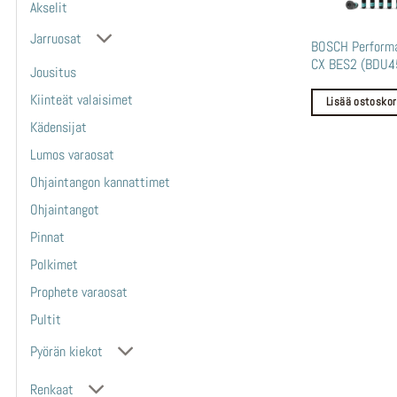
Akselit
Jarruosat
BOSCH Performa
CX BES2 (BDU4
Jousitus
Kiinteät valaisimet
Lisää ostoskor
Kädensijat
Lumos varaosat
Ohjaintangon kannattimet
Ohjaintangot
Pinnat
Polkimet
Prophete varaosat
Pultit
Pyörän kiekot
Renkaat