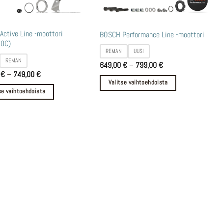
Tällä
ctive Line -moottori
BOSCH Performance Line -moottori
0C)
lla
tuotteella
REMAN
UUSI
on
REMAN
Hintaluokka:
649,00
€
–
799,00
€
i
useampi
649,00 €
Hintaluokka:
0
€
–
749,00
€
-
599,00 €
lma.
muunnelma.
Valitse vaihtoehdoista
799,00 €
-
se vaihtoehdoista
Voit
749,00 €
tehdä
t
valinnat
n
tuotteen
sivulla.