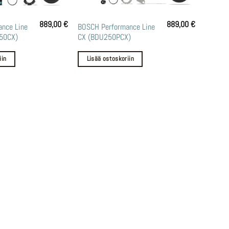
889,00
€
889,00
€
nce Line
BOSCH Performance Line
50CX)
CX (BDU250PCX)
iin
Lisää ostoskoriin