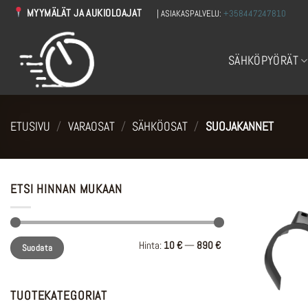
Skip
MYYMÄLÄT JA AUKIOLOAJAT
| ASIAKASPALVELU:
+358447247810
to
content
SÄHKÖPYÖRÄT
ETUSIVU
/
VARAOSAT
/
SÄHKÖOSAT
/
SUOJAKANNET
ETSI HINNAN MUKAAN
Minimihinta
Maksimihinta
Hinta:
10 €
—
890 €
Suodata
TUOTEKATEGORIAT