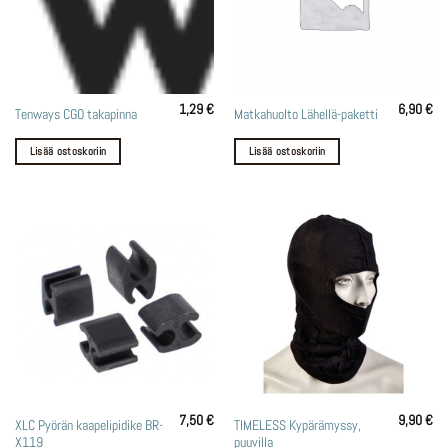
1,29
€
6,90
€
Tenways CGO takapinna
Matkahuolto Lähellä-paketti
Lisää ostoskoriin
Lisää ostoskoriin
7,50
€
9,90
€
XLC Pyörän kaapelipidike BR-
TIMELESS Kypärämyssy,
X119
puuvilla