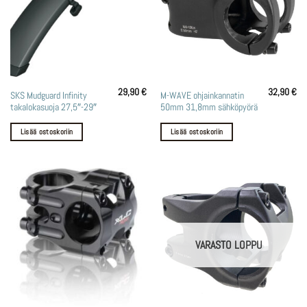
29,90
€
32,90
€
SKS Mudguard Infinity
M-WAVE ohjainkannatin
takalokasuoja 27,5″-29″
50mm 31,8mm sähköpyörä
Lisää ostoskoriin
Lisää ostoskoriin
VARASTO LOPPU