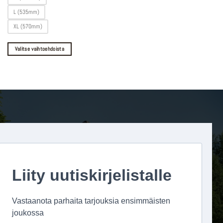
muunnelma.
Voit
L (535mm)
tehdä
XL (570mm)
valinnat
tuotteen
Valitse vaihtoehdoista
sivulla.