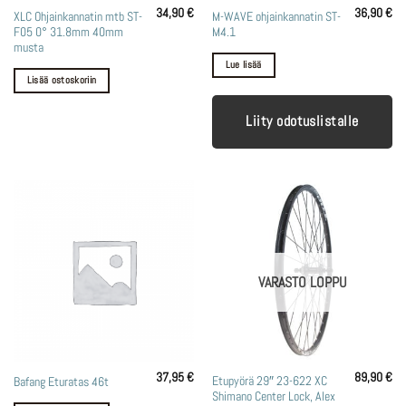
34,90
€
36,90
€
XLC Ohjainkannatin mtb ST-
M-WAVE ohjainkannatin ST-
F05 0° 31.8mm 40mm
M4.1
musta
Lue lisää
Lisää ostoskoriin
Liity odotuslistalle
VARASTO LOPPU
37,95
€
89,90
€
Etupyörä 29″ 23-622 XC
Bafang Eturatas 46t
Shimano Center Lock, Alex