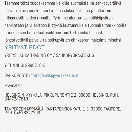
Teemme töitä tuodaksemme kaikille suomalaisille sähköpyöräilyä
saavutettavammaksi siirtymämuodoksi autoilun ja julkisten
liikennevälineiden rinnalle.
Pyrimme alentamaan sähköpyörän
hankintaan ja ylläpitoon liittyviä kustannuksia tuomalla markkinoille
erinomaisen hinta-laatusuhteen tuotteita sekä helposti
lähestyttäviä palveluita polkupyörien elinkaaren maksimoimiseksi.
YRITYSTIEDOT
YRITYS: JU-KA TRADING OY / SÄHKÖPYÖRÄKESKUS
Y-TUNNUS: 2985716-3
SÄHKÖPOSTI:
info(at)sahkopyorakeskus.fi
Myymälät:
HELSINGIN MYYMÄLÄ: PIKKUPURONTIE 2, 00880 HELSINKI, PUH.
0447247810
TAMPEREEN MYYMÄLÄ: RANTAPERKIÖNKATU 1 C, 33900 TAMPERE,
PUH. 04578327706