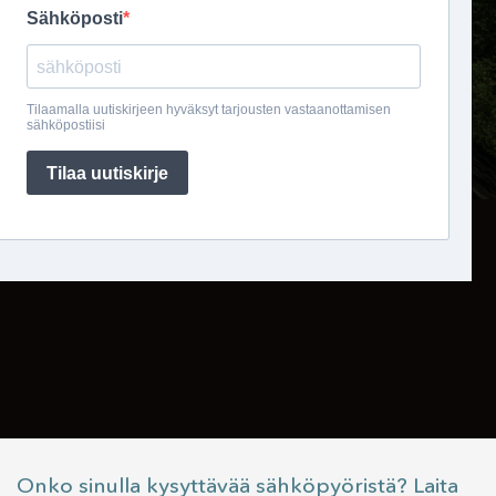
Onko sinulla kysyttävää sähköpyöristä? Laita