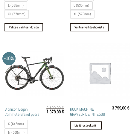
Voit
Voit
L (535mm)
L (535mm)
tehdä
tehdä
XL (570mm)
XL (570mm)
valinnat
valinnat
tuotteen
tuotteen
Valitse vaihtoehdoista
Valitse vaihtoehdoista
sivulla.
sivulla.
-10%
2 199,00
€
3 799,00
€
Tällä
Bionicon Bogan
ROCK MACHINE
Alkuperäinen
Nykyinen
1 979,00
€
Commute Gravel pyörä
GRAVELRIDE INT E500
tuotteella
hinta
hinta
oli:
on:
on
2
1
S (645mm)
Lisää ostoskoriin
199,00 €.
979,00 €.
useampi
M (500mm)