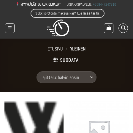
Skip
| ASIAKASPALVELU:
+358447247810
MYYMÄLÄT JA AUKIOLOAJAT
to
36kk korotonta maksuaikaa? Lue lisää tästä.
content
ETUSIVU
/
YLEINEN
SUODATA