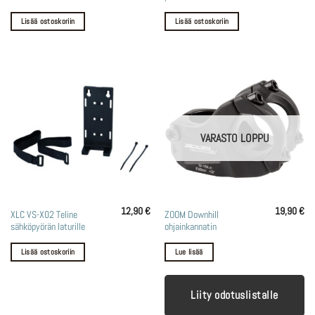
Lisää ostoskoriin
Lisää ostoskoriin
VARASTO LOPPU
12,90
€
19,90
€
XLC VS-X02 Teline
ZOOM Downhill
sähköpyörän laturille
ohjainkannatin
Lisää ostoskoriin
Lue lisää
Liity odotuslistalle