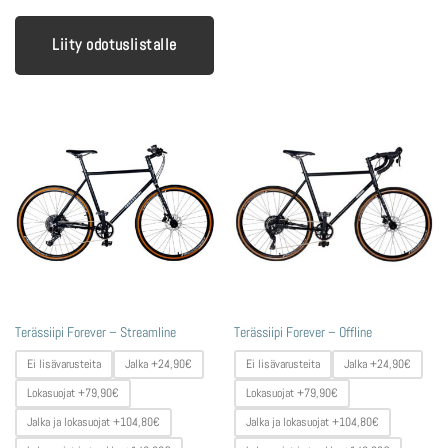
Liity odotuslistalle
Tällä
Tällä
Terässiipi Forever – Streamline
Terässiipi Forever – Offline
tuotteella
tuotteella
Ei lisävarusteita
Jalka +24,90€
Ei lisävarusteita
Jalka +24,90€
on
on
useampi
useampi
Lokasuojat +79,90€
Lokasuojat +79,90€
muunnelma.
muunnelma.
Jalka ja lokasuojat +104,80€
Jalka ja lokasuojat +104,80€
Voit
Voit