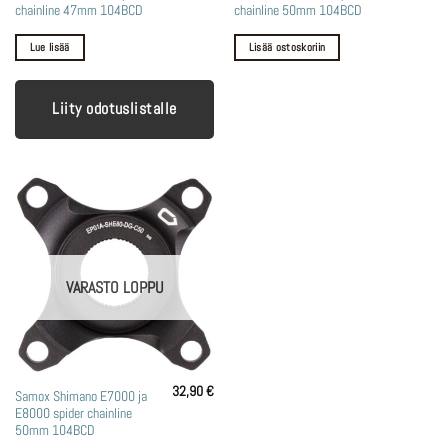
chainline 47mm 104BCD
chainline 50mm 104BCD
Lue lisää
Lisää ostoskoriin
Liity odotuslistalle
VARASTO LOPPU
32,90
€
Samox Shimano E7000 ja
E8000 spider chainline
50mm 104BCD