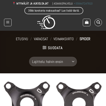
Skip
| ASIAKASPALVELU:
+358447247810
MYYMÄLÄT JA AUKIOLOAJAT
to
36kk korotonta maksuaikaa? Lue lisää tästä.
content
ETUSIVU
/
VARAOSAT
/
VOIMANSIIRTO
/
SPIDER
SUODATA