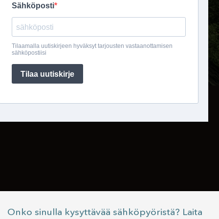
Onko sinulla kysyttävää sähköpyöristä? Laita