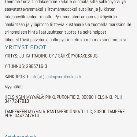
Teemme töitä tuodaksemme kaikille suomalaisille sähköpyöräilyä
saavutettavammaksi siirtymämuodoksi autoilun ja julkisten
liikennevälineiden rinnalle.
Pyrimme alentamaan sähköpyörän
hankintaan ja ylläpitoon liittyviä kustannuksia tuomalla markkinoille
erinomaisen hinta-laatusuhteen tuotteita sekä helposti
lähestyttäviä palveluita polkupyörien elinkaaren maksimoimiseksi.
YRITYSTIEDOT
YRITYS: JU-KA TRADING OY / SÄHKÖPYÖRÄKESKUS
Y-TUNNUS: 2985716-3
SÄHKÖPOSTI:
info(at)sahkopyorakeskus.fi
Myymälät:
HELSINGIN MYYMÄLÄ: PIKKUPURONTIE 2, 00880 HELSINKI, PUH.
0447247810
TAMPEREEN MYYMÄLÄ: RANTAPERKIÖNKATU 1 C, 33900 TAMPERE,
PUH. 0447247810
Asiakaspalvelu