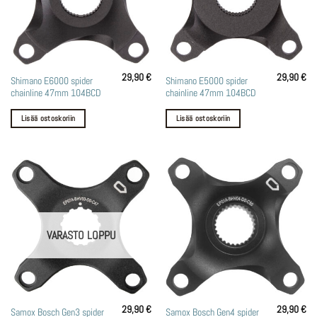
29,90
€
29,90
€
Shimano E6000 spider
Shimano E5000 spider
chainline 47mm 104BCD
chainline 47mm 104BCD
Lisää ostoskoriin
Lisää ostoskoriin
VARASTO LOPPU
29,90
€
29,90
€
Samox Bosch Gen3 spider
Samox Bosch Gen4 spider