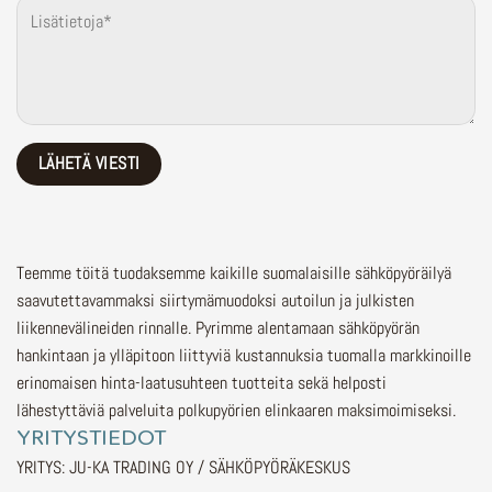
Teemme töitä tuodaksemme kaikille suomalaisille sähköpyöräilyä
saavutettavammaksi siirtymämuodoksi autoilun ja julkisten
liikennevälineiden rinnalle.
Pyrimme alentamaan sähköpyörän
hankintaan ja ylläpitoon liittyviä kustannuksia tuomalla markkinoille
erinomaisen hinta-laatusuhteen tuotteita sekä helposti
lähestyttäviä palveluita polkupyörien elinkaaren maksimoimiseksi.
YRITYSTIEDOT
YRITYS: JU-KA TRADING OY / SÄHKÖPYÖRÄKESKUS