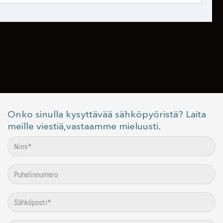
Onko sinulla kysyttävää sähköpyöristä? Laita
meille viestiä,vastaamme mieluusti.