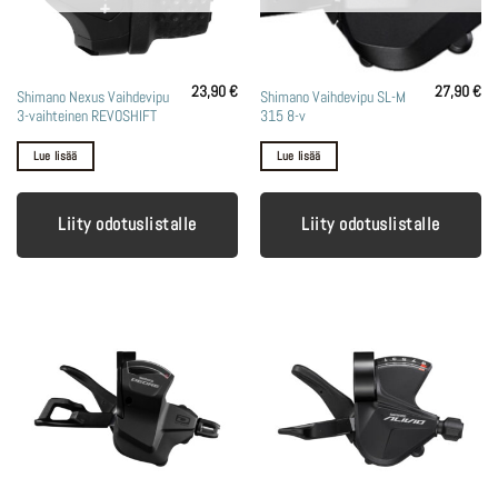
23,90
€
27,90
€
Shimano Nexus Vaihdevipu
Shimano Vaihdevipu SL-M
3-vaihteinen REVOSHIFT
315 8-v
Lue lisää
Lue lisää
Liity odotuslistalle
Liity odotuslistalle