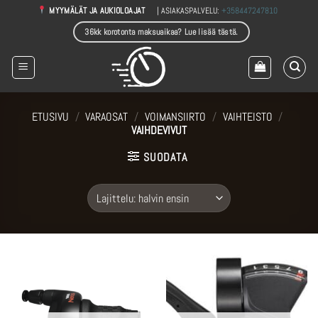
Skip
| ASIAKASPALVELU:
+358447247810
MYYMÄLÄT JA AUKIOLOAJAT
to
36kk korotonta maksuaikaa? Lue lisää tästä.
content
ETUSIVU
/
VARAOSAT
/
VOIMANSIIRTO
/
VAIHTEISTO
/
VAIHDEVIVUT
SUODATA