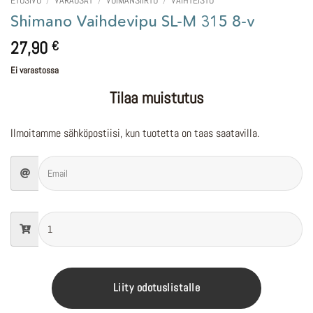
ETUSIVU
/
VARAOSAT
/
VOIMANSIIRTO
/
VAIHTEISTO
Shimano Vaihdevipu SL-M 315 8-v
27,90
€
Ei varastossa
Tilaa muistutus
Ilmoitamme sähköpostiisi, kun tuotetta on taas saatavilla.
Liity odotuslistalle