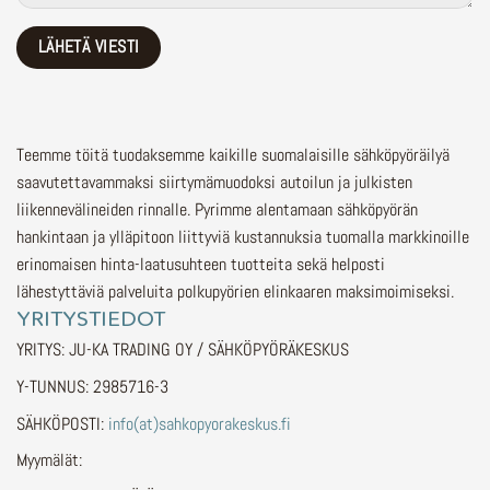
Teemme töitä tuodaksemme kaikille suomalaisille sähköpyöräilyä
saavutettavammaksi siirtymämuodoksi autoilun ja julkisten
liikennevälineiden rinnalle.
Pyrimme alentamaan sähköpyörän
hankintaan ja ylläpitoon liittyviä kustannuksia tuomalla markkinoille
erinomaisen hinta-laatusuhteen tuotteita sekä helposti
lähestyttäviä palveluita polkupyörien elinkaaren maksimoimiseksi.
YRITYSTIEDOT
YRITYS: JU-KA TRADING OY / SÄHKÖPYÖRÄKESKUS
Y-TUNNUS: 2985716-3
SÄHKÖPOSTI:
info(at)sahkopyorakeskus.fi
Myymälät: