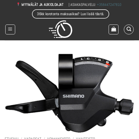
Skip
| ASIAKASPALVELU:
+358447247810
MYYMÄLÄT JA AUKIOLOAJAT
to
36kk korotonta maksuaikaa? Lue lisää tästä.
content