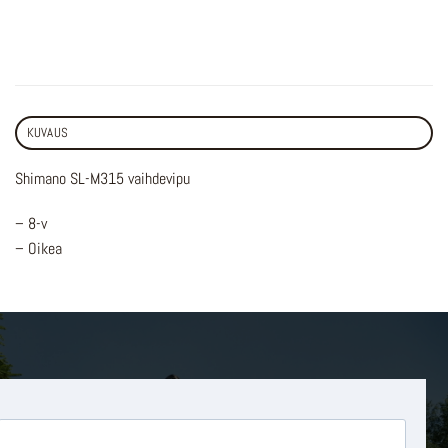
KUVAUS
Shimano SL-M315 vaihdevipu
– 8-v
– Oikea