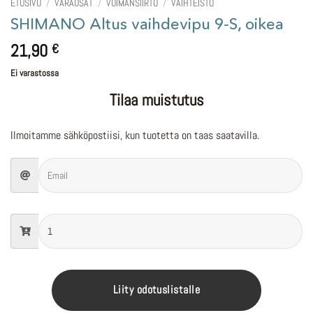
ETUSIVU
/
VARAOSAT
/
VOIMANSIIRTO
/
VAIHTEISTO
SHIMANO Altus vaihdevipu 9-S, oikea
21,90
€
Ei varastossa
Tilaa muistutus
Ilmoitamme sähköpostiisi, kun tuotetta on taas saatavilla.
Liity odotuslistalle