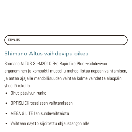
KUVAUS
Shimano Altus vaihdevipu oikea
Shimano ALTUS SL-M2010 9-s Rapidfire Plus -vaihdevivun
ergonominen ja kompakti muotoilu mahdollistaa nopean vaihtamisen,
ja antaa ajajalle mahdollisuuden vaihtaa kolme vaihdetta alaspäin
yhdellä iskulla.
Ohut päävivun runko
OPTISLICK tasaiseen vaihtamiseen
MEGA 9 LITE lähisuhdevaihteisto
Vaihteen näyttö sijoitettu ohjaustangon alle