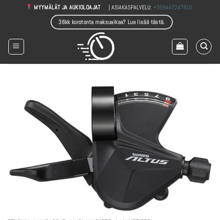
Skip
| ASIAKASPALVELU:
+358447247810
MYYMÄLÄT JA AUKIOLOAJAT
to
36kk korotonta maksuaikaa? Lue lisää tästä.
content