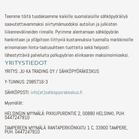
Teemme töitä tuodaksemme kaikille suomalaisille sähköpyöräilyä
saavutettavammaksi siirtymämuodoksi autoilun ja julkisten
liikennevälineiden rinnalle.
Pyrimme alentamaan sähköpyörän
hankintaan ja ylläpitoon liittyviä kustannuksia tuomalla markkinoille
erinomaisen hinta-laatusuhteen tuotteita sekä helposti
lähestyttäviä palveluita polkupyörien elinkaaren maksimoimiseksi.
YRITYSTIEDOT
YRITYS: JU-KA TRADING OY / SÄHKÖPYÖRÄKESKUS
Y-TUNNUS: 2985716-3
SÄHKÖPOSTI:
info(at)sahkopyorakeskus.fi
Myymälät:
HELSINGIN MYYMÄLÄ: PIKKUPURONTIE 2, 00880 HELSINKI, PUH.
0447247810
TAMPEREEN MYYMÄLÄ: RANTAPERKIÖNKATU 1 C, 33900 TAMPERE,
PUH. 0447247810