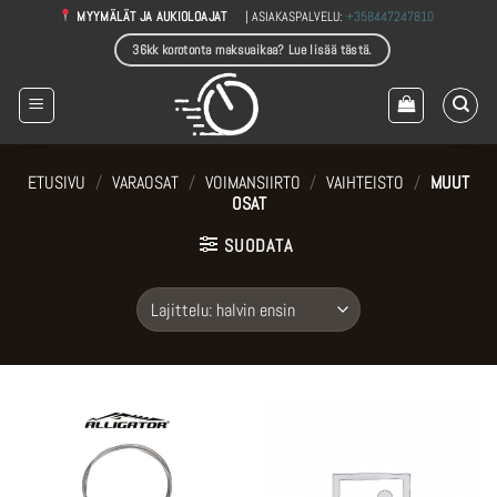
Skip
| ASIAKASPALVELU:
+358447247810
MYYMÄLÄT JA AUKIOLOAJAT
to
36kk korotonta maksuaikaa? Lue lisää tästä.
content
ETUSIVU
/
VARAOSAT
/
VOIMANSIIRTO
/
VAIHTEISTO
/
MUUT
OSAT
SUODATA