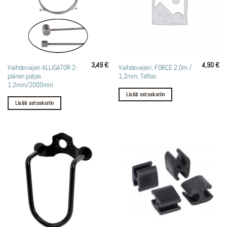
3,49
€
4,90
€
Vaihdevaijeri ALLIGATOR 2-
Vaihdevaijeri, FORCE 2,0m /
päinen paljas
1,2mm, Teflon
1.2mm/2000mm
Lisää ostoskoriin
Lisää ostoskoriin