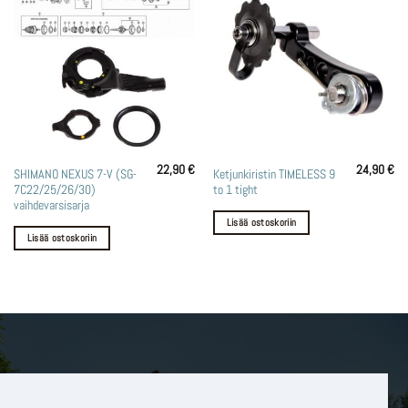
22,90
€
24,90
€
SHIMANO NEXUS 7-V (SG-
Ketjunkiristin TIMELESS 9
7C22/25/26/30)
to 1 tight
vaihdevarsisarja
Lisää ostoskoriin
Lisää ostoskoriin