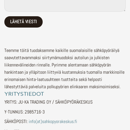
Teemme töitä tuodaksemme kaikille suomalaisille sähköpyöräilyä
saavutettavammaksi siirtymämuodoksi autoilun ja julkisten
liikennevälineiden rinnalle.
Pyrimme alentamaan sähköpyörän
hankintaan ja ylläpitoon liittyviä kustannuksia tuomalla markkinoille
erinomaisen hinta-laatusuhteen tuotteita sekä helposti
lähestyttäviä palveluita polkupyörien elinkaaren maksimoimiseksi.
YRITYSTIEDOT
YRITYS: JU-KA TRADING OY / SÄHKÖPYÖRÄKESKUS
Y-TUNNUS: 2985716-3
SÄHKÖPOSTI:
info(at)sahkopyorakeskus.fi