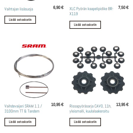
6,90
€
7,50
€
XLC Pyörän kaapelipidike BR-
Vaihtajan lisäsuoja
X119
Lisää ostoskoriin
Lisää ostoskoriin
10,95
€
13,95
€
Vaihdevaijeri SRAM 1.1 /
Rissapyöräsarja CAVO, 11h,
3100mm TT & Tandem
yleismalli, kuulalaakeroitu
Lisää ostoskoriin
Lisää ostoskoriin