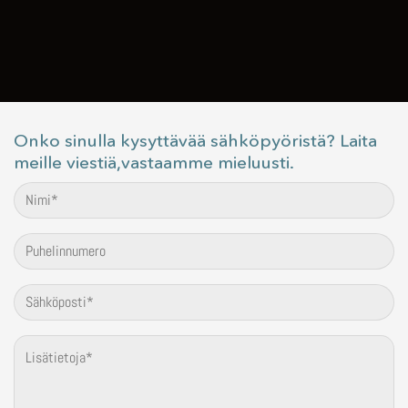
Onko sinulla kysyttävää sähköpyöristä? Laita
meille viestiä,vastaamme mieluusti.