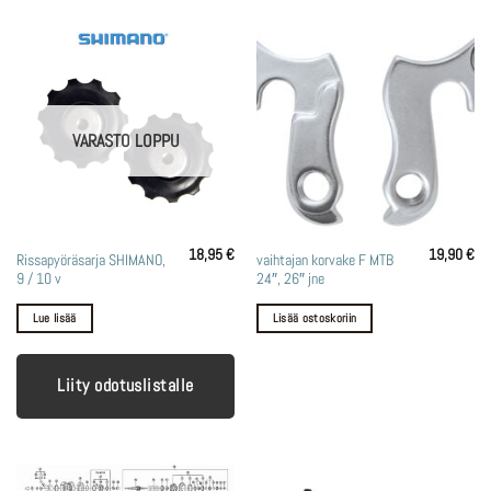
VARASTO LOPPU
18,95
€
19,90
€
Rissapyöräsarja SHIMANO,
vaihtajan korvake F MTB
9 / 10 v
24″, 26″ jne
Lue lisää
Lisää ostoskoriin
Liity odotuslistalle