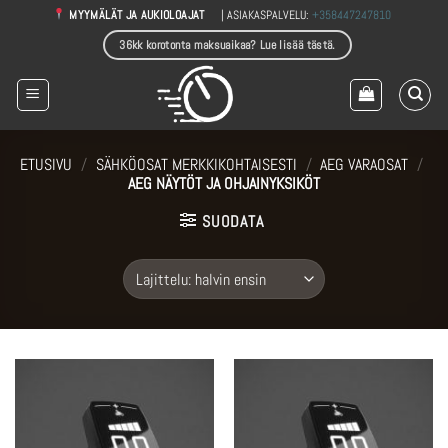
Skip
| ASIAKASPALVELU:
+358447247810
MYYMÄLÄT JA AUKIOLOAJAT
to
36kk korotonta maksuaikaa? Lue lisää tästä.
content
ETUSIVU
/
SÄHKÖOSAT MERKKIKOHTAISESTI
/
AEG VARAOSAT
/
AEG NÄYTÖT JA OHJAINYKSIKÖT
SUODATA