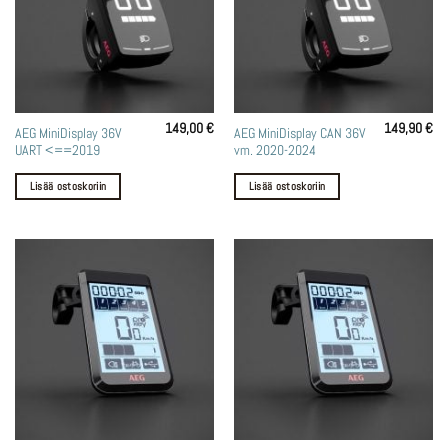
149,00
€
149,90
€
AEG MiniDisplay 36V
AEG MiniDisplay CAN 36V
UART <==2019
vm. 2020-2024
Lisää ostoskoriin
Lisää ostoskoriin