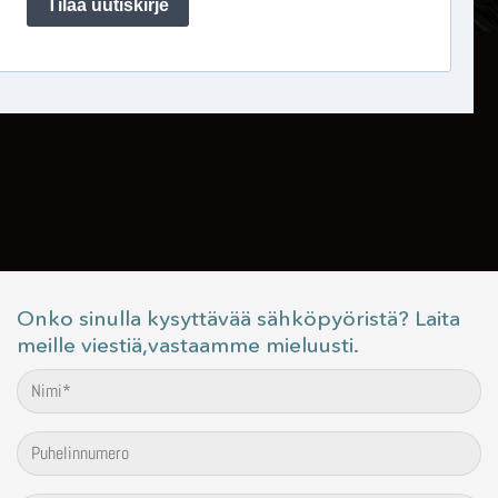
Onko sinulla kysyttävää sähköpyöristä? Laita
meille viestiä,vastaamme mieluusti.