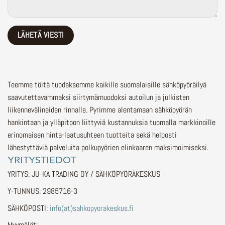
Teemme töitä tuodaksemme kaikille suomalaisille sähköpyöräilyä
saavutettavammaksi siirtymämuodoksi autoilun ja julkisten
liikennevälineiden rinnalle.
Pyrimme alentamaan sähköpyörän
hankintaan ja ylläpitoon liittyviä kustannuksia tuomalla markkinoille
erinomaisen hinta-laatusuhteen tuotteita sekä helposti
lähestyttäviä palveluita polkupyörien elinkaaren maksimoimiseksi.
YRITYSTIEDOT
YRITYS: JU-KA TRADING OY / SÄHKÖPYÖRÄKESKUS
Y-TUNNUS: 2985716-3
SÄHKÖPOSTI:
info(at)sahkopyorakeskus.fi
Myymälät: