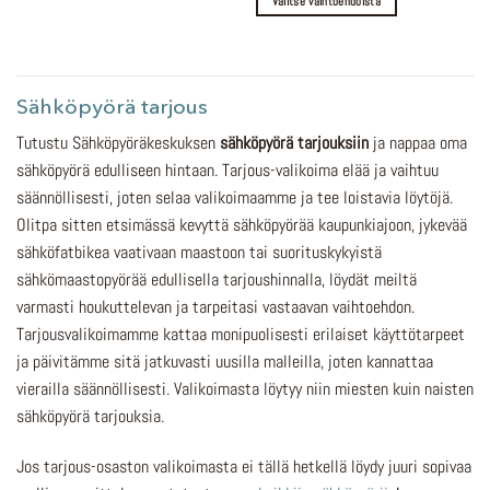
Valitse vaihtoehdoista
Sähköpyörä tarjous
Tutustu Sähköpyöräkeskuksen
sähköpyörä tarjouksiin
ja nappaa oma
sähköpyörä edulliseen hintaan. Tarjous-valikoima elää ja vaihtuu
säännöllisesti, joten selaa valikoimaamme ja tee loistavia löytöjä.
Olitpa sitten etsimässä kevyttä sähköpyörää kaupunkiajoon, jykevää
sähköfatbikea vaativaan maastoon tai suorituskykyistä
sähkömaastopyörää edullisella tarjoushinnalla, löydät meiltä
varmasti houkuttelevan ja tarpeitasi vastaavan vaihtoehdon.
Tarjousvalikoimamme kattaa monipuolisesti erilaiset käyttötarpeet
ja päivitämme sitä jatkuvasti uusilla malleilla, joten kannattaa
vierailla säännöllisesti. Valikoimasta löytyy niin miesten kuin naisten
sähköpyörä tarjouksia.
Jos tarjous-osaston valikoimasta ei tällä hetkellä löydy juuri sopivaa