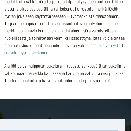
laadukkaita sähköpyörä tarjouksia kilpailukykyiseen hintaan. Olitpa
sitten aloitteleva pyöräilijä tai kokenut harrastaja, meiltä löydät
pyörän jokaiseen käyttötarpeeseen – työmatkoista maastoajoon.
Tarjoamme nopean toimituksen, asiantuntevan palvelun ja tunnetut
merkit luotettavin komponentein. Jokainen pyörä valmistellaan
huolellisesti ja toimitetaan valmiiksi säädettynä, jotta voit aloittaa
ajon heti. Jos kaipaat apua oikean pyörän valinnassa,
ota yhteyttä
tai
vieraile myymälässämme
!
Älä jää paitsi huipputarjouksista – tutustu sähköpyörä tarjouksiin ja
valikoimaamme verkkokaupassa ja hanki oma sähköpyöräsi jo tänään.
Tee fiksu hankinta, joka vie sinut pidemmälle ja kevyemmin!