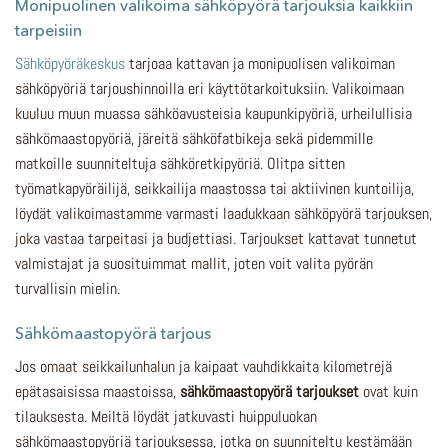
Monipuolinen valikoima sähköpyörä tarjouksia kaikkiin
tarpeisiin
Sähköpyöräkeskus
tarjoaa kattavan ja monipuolisen valikoiman
sähköpyöriä tarjoushinnoilla eri käyttötarkoituksiin. Valikoimaan
kuuluu muun muassa sähköavusteisia kaupunkipyöriä, urheilullisia
sähkömaastopyöriä, järeitä sähköfatbikeja sekä pidemmille
matkoille suunniteltuja sähköretkipyöriä. Olitpa sitten
työmatkapyöräilijä, seikkailija maastossa tai aktiivinen kuntoilija,
löydät valikoimastamme varmasti laadukkaan sähköpyörä tarjouksen,
joka vastaa tarpeitasi ja budjettiasi. Tarjoukset kattavat tunnetut
valmistajat ja suosituimmat mallit, joten voit valita pyörän
turvallisin mielin.
Sähkömaastopyörä tarjous
Jos omaat seikkailunhalun ja kaipaat vauhdikkaita kilometrejä
epätasaisissa maastoissa,
sähkömaastopyörä tarjoukset
ovat kuin
tilauksesta. Meiltä löydät jatkuvasti huippuluokan
sähkömaastopyöriä tarjouksessa, jotka on suunniteltu kestämään