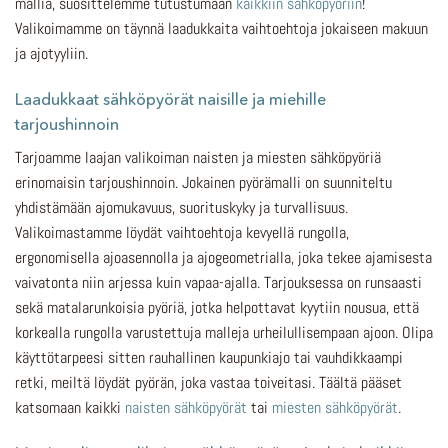
mallia, suosittelemme tutustumaan
kaikkiin sähköpyöriin
!
Valikoimamme on täynnä laadukkaita vaihtoehtoja jokaiseen makuun
ja ajotyyliin.
Laadukkaat sähköpyörät naisille ja miehille
tarjoushinnoin
Tarjoamme laajan valikoiman naisten ja miesten sähköpyöriä
erinomaisin tarjoushinnoin. Jokainen pyörämalli on suunniteltu
yhdistämään ajomukavuus, suorituskyky ja turvallisuus.
Valikoimastamme löydät vaihtoehtoja kevyellä rungolla,
ergonomisella ajoasennolla ja ajogeometrialla, joka tekee ajamisesta
vaivatonta niin arjessa kuin vapaa-ajalla. Tarjouksessa on runsaasti
sekä matalarunkoisia pyöriä, jotka helpottavat kyytiin nousua, että
korkealla rungolla varustettuja malleja urheilullisempaan ajoon. Olipa
käyttötarpeesi sitten rauhallinen kaupunkiajo tai vauhdikkaampi
retki, meiltä löydät pyörän, joka vastaa toiveitasi. Täältä pääset
katsomaan kaikki
naisten sähköpyörät
tai
miesten sähköpyörät
.