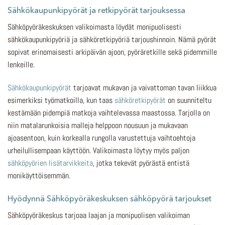
Sähkökaupunkipyörät ja retkipyörät tarjouksessa
Sähköpyöräkeskuksen valikoimasta löydät monipuolisesti
sähkökaupunkipyöriä ja sähköretkipyöriä tarjoushinnoin. Nämä pyörät
sopivat erinomaisesti arkipäivän ajoon, pyöräretkille sekä pidemmille
lenkeille.
Sähkökaupunkipyörät
tarjoavat mukavan ja vaivattoman tavan liikkua
esimerkiksi työmatkoilla, kun taas
sähköretkipyörät
on suunniteltu
kestämään pidempiä matkoja vaihtelevassa maastossa. Tarjolla on
niin matalarunkoisia malleja helppoon nousuun ja mukavaan
ajoasentoon, kuin korkealla rungolla varustettuja vaihtoehtoja
urheilullisempaan käyttöön. Valikoimasta löytyy myös paljon
sähköpyörien lisätarvikkeita
, jotka tekevät pyörästä entistä
monikäyttöisemmän.
Hyödynnä Sähköpyöräkeskuksen sähköpyörä tarjoukset
Sähköpyöräkeskus tarjoaa laajan ja monipuolisen valikoiman