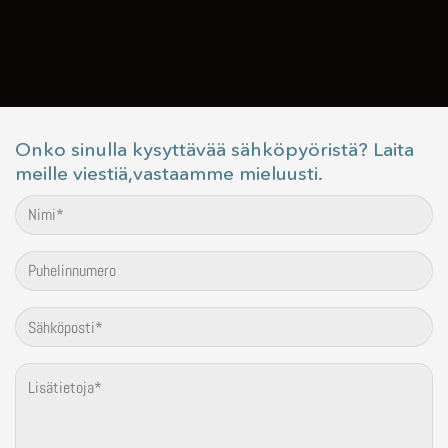
Onko sinulla kysyttävää sähköpyöristä? Laita
meille viestiä,vastaamme mieluusti.