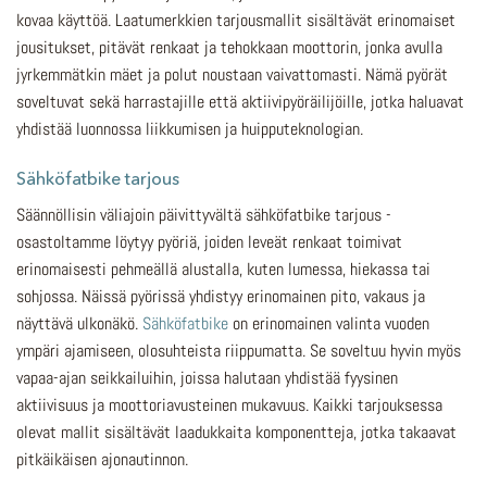
kovaa käyttöä. Laatumerkkien tarjousmallit sisältävät erinomaiset
jousitukset, pitävät renkaat ja tehokkaan moottorin, jonka avulla
jyrkemmätkin mäet ja polut noustaan vaivattomasti. Nämä pyörät
soveltuvat sekä harrastajille että aktiivipyöräilijöille, jotka haluavat
yhdistää luonnossa liikkumisen ja huipputeknologian.
Sähköfatbike tarjous
Säännöllisin väliajoin päivittyvältä sähköfatbike tarjous -
osastoltamme löytyy pyöriä, joiden leveät renkaat toimivat
erinomaisesti pehmeällä alustalla, kuten lumessa, hiekassa tai
sohjossa. Näissä pyörissä yhdistyy erinomainen pito, vakaus ja
näyttävä ulkonäkö.
Sähköfatbike
on erinomainen valinta vuoden
ympäri ajamiseen, olosuhteista riippumatta. Se soveltuu hyvin myös
vapaa-ajan seikkailuihin, joissa halutaan yhdistää fyysinen
aktiivisuus ja moottoriavusteinen mukavuus. Kaikki tarjouksessa
olevat mallit sisältävät laadukkaita komponentteja, jotka takaavat
pitkäikäisen ajonautinnon.