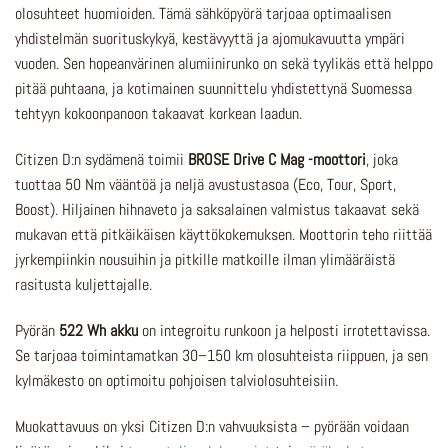
olosuhteet huomioiden. Tämä sähköpyörä tarjoaa optimaalisen
yhdistelmän suorituskykyä, kestävyyttä ja ajomukavuutta ympäri
vuoden. Sen hopeanvärinen alumiinirunko on sekä tyylikäs että helppo
pitää puhtaana, ja kotimainen suunnittelu yhdistettynä Suomessa
tehtyyn kokoonpanoon takaavat korkean laadun.
Citizen D:n sydämenä toimii
BROSE Drive C Mag -moottori
, joka
tuottaa 50 Nm vääntöä ja neljä avustustasoa (Eco, Tour, Sport,
Boost). Hiljainen hihnaveto ja saksalainen valmistus takaavat sekä
mukavan että pitkäikäisen käyttökokemuksen. Moottorin teho riittää
jyrkempiinkin nousuihin ja pitkille matkoille ilman ylimääräistä
rasitusta kuljettajalle.
Pyörän
522 Wh akku
on integroitu runkoon ja helposti irrotettavissa.
Se tarjoaa toimintamatkan 30–150 km olosuhteista riippuen, ja sen
kylmäkesto on optimoitu pohjoisen talviolosuhteisiin.
Muokattavuus on yksi Citizen D:n vahvuuksista – pyörään voidaan