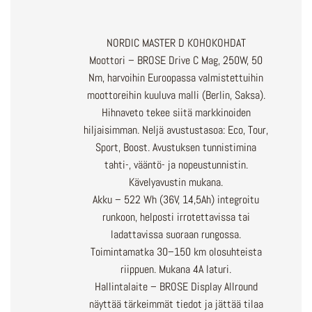
NORDIC MASTER D KOHOKOHDAT
Moottori – BROSE Drive C Mag, 250W, 50
Nm, harvoihin Euroopassa valmistettuihin
moottoreihin kuuluva malli (Berlin, Saksa).
Hihnaveto tekee siitä markkinoiden
hiljaisimman. Neljä avustustasoa: Eco, Tour,
Sport, Boost. Avustuksen tunnistimina
tahti-, vääntö- ja nopeustunnistin.
Kävelyavustin mukana.
Akku – 522 Wh (36V, 14,5Ah) integroitu
runkoon, helposti irrotettavissa tai
ladattavissa suoraan rungossa.
Toimintamatka 30–150 km olosuhteista
riippuen. Mukana 4A laturi.
Hallintalaite – BROSE Display Allround
näyttää tärkeimmät tiedot ja jättää tilaa