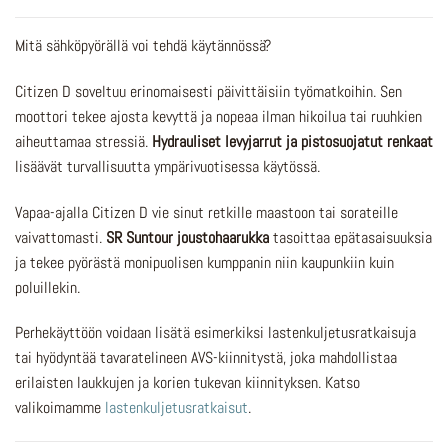
Mitä sähköpyörällä voi tehdä käytännössä?
Citizen D soveltuu erinomaisesti päivittäisiin työmatkoihin. Sen
moottori tekee ajosta kevyttä ja nopeaa ilman hikoilua tai ruuhkien
aiheuttamaa stressiä.
Hydrauliset levyjarrut ja pistosuojatut renkaat
lisäävät turvallisuutta ympärivuotisessa käytössä.
Vapaa-ajalla Citizen D vie sinut retkille maastoon tai sorateille
vaivattomasti.
SR Suntour joustohaarukka
tasoittaa epätasaisuuksia
ja tekee pyörästä monipuolisen kumppanin niin kaupunkiin kuin
poluillekin.
Perhekäyttöön voidaan lisätä esimerkiksi lastenkuljetusratkaisuja
tai hyödyntää tavaratelineen AVS-kiinnitystä, joka mahdollistaa
erilaisten laukkujen ja korien tukevan kiinnityksen. Katso
valikoimamme
lastenkuljetusratkaisut
.