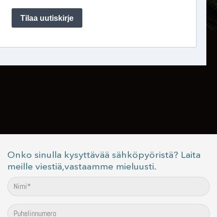
Onko sinulla kysyttävää sähköpyöristä? Laita
meille viestiä,vastaamme mieluusti.