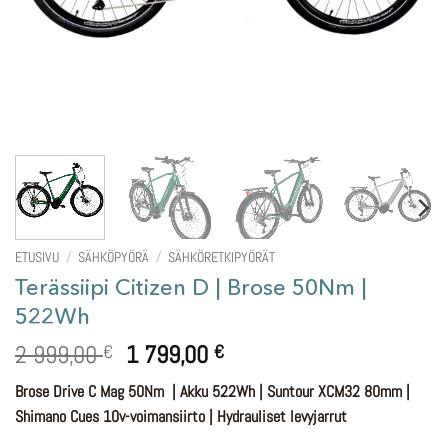
ETUSIVU
/
SÄHKÖPYÖRÄ
/
SÄHKÖRETKIPYÖRÄT
Terässiipi Citizen D | Brose 50Nm |
522Wh
Alkuperäinen
Nykyinen
2 999,00
1 799,00
€
€
hinta
hinta
Brose Drive C Mag 50Nm | Akku 522Wh | Suntour XCM32 80mm |
oli:
on:
Shimano Cues 10v-voimansiirto | Hydrauliset levyjarrut
2
1