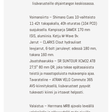
lisävarusteille ohjaintangon keskiosassa.
Voimansiirto – Shimano Cues 10-vaihteisto
11-42t takapakalla, 40h eturatas (104 PCD)
suojuksella. Kampisarja SAMOX 170 mm
ISIS, alumiinia. Ketju M-Wave 9v.
Jarrut – CLARKS Clout hydrauliset
levyjarrut, 6-bolt jarrulevyt: edessä 180 mm,
takana 160 mm.
Joustohaarukka – SR SUNTOUR XCM32 ATB
27,5″ 80 mm QR, joka tekee epätasaisista
teistä ja maastopoluista mukavampia ajaa.
Tavarateline – ATRAN VELO Commute 365
AVS-kiinnityksellä, lisävarusteet pysyvät
tukevasti kiinni ja irtoavat helposti.
Valaistus – Herrmans MR8 ajovalo leveällä