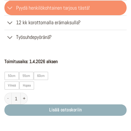
999,00 €.
799,00 €.
Pyydä henkilökohtainen tarjous tästä!
12 kk korottomalla erämaksulla?
Työsuhdepyöränä?
Toimitusaika: 1.4.2026 alkaen
50cm
55cm
60cm
Vihreä
Hopea
Terässiipi Citizen D | Brose 50Nm | 522Wh määrä
Lisää ostoskoriin