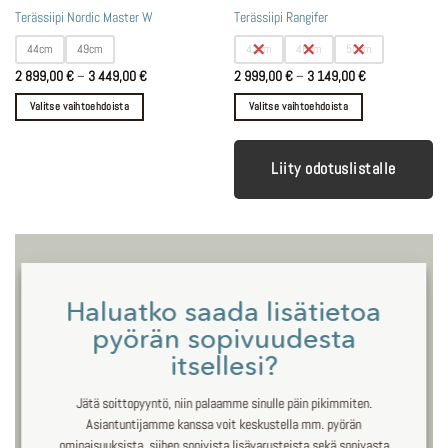
Tällä
Tällä
Terässiipi Nordic Master W
Terässiipi Rangifer
tuotteella
tuotteella
44cm
49cm
42cm
46cm
50cm
on
on
Hintaluokka:
Hintaluokka:
2 899,00
€
–
3 449,00
€
2 999,00
€
–
3 149,00
€
useampi
useampi
2
2
muunnelma.
muunnelma.
899,00 €
999,00 €
Valitse vaihtoehdoista
Valitse vaihtoehdoista
-
-
Voit
Voit
3
3
449,00 €
149,00 €
tehdä
tehdä
valinnat
valinnat
Liity odotuslistalle
tuotteen
tuotteen
sivulla.
sivulla.
Haluatko saada lisätietoa
pyörän sopivuudesta
itsellesi?
Jätä soittopyyntö, niin palaamme sinulle päin pikimmiten.
Asiantuntijamme kanssa voit keskustella mm. pyörän
ominaisuuksista, siihen sopivista lisävarusteista sekä sopivasta