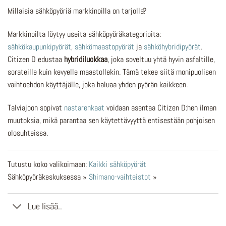
Millaisia sähköpyöriä markkinoilla on tarjolla?
Markkinoilta löytyy useita sähköpyöräkategorioita:
sähkökaupunkipyörät
,
sähkömaastopyörät
ja
sähköhybridipyörät
.
Citizen D edustaa
hybridiluokkaa
, joka soveltuu yhtä hyvin asfaltille,
sorateille kuin kevyelle maastollekin. Tämä tekee siitä monipuolisen
vaihtoehdon käyttäjälle, joka haluaa yhden pyörän kaikkeen.
Talviajoon sopivat
nastarenkaat
voidaan asentaa Citizen D:hen ilman
muutoksia, mikä parantaa sen käytettävyyttä entisestään pohjoisen
olosuhteissa.
Tutustu koko valikoimaan:
Kaikki sähköpyörät
Sähköpyöräkeskuksessa »
Shimano-vaihteistot
»
Lue lisää..