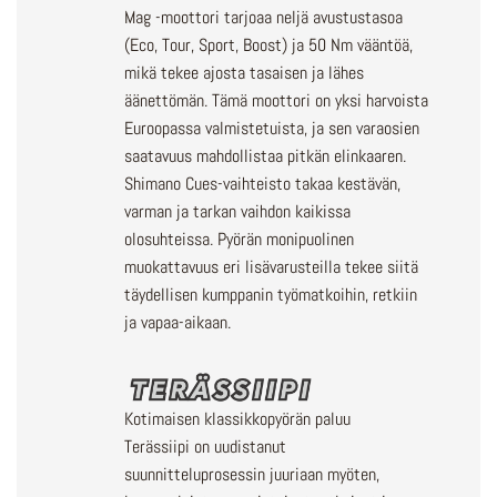
Mag -moottori tarjoaa neljä avustustasoa
(Eco, Tour, Sport, Boost) ja 50 Nm vääntöä,
mikä tekee ajosta tasaisen ja lähes
äänettömän. Tämä moottori on yksi harvoista
Euroopassa valmistetuista, ja sen varaosien
saatavuus mahdollistaa pitkän elinkaaren.
Shimano Cues-vaihteisto takaa kestävän,
varman ja tarkan vaihdon kaikissa
olosuhteissa. Pyörän monipuolinen
muokattavuus eri lisävarusteilla tekee siitä
täydellisen kumppanin työmatkoihin, retkiin
ja vapaa-aikaan.
Kotimaisen klassikkopyörän paluu
Terässiipi on uudistanut
suunnitteluprosessin juuriaan myöten,