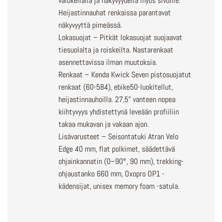
valokeilalla ja näkyvyydellä myös sivuille.
Heijastinnauhat renkaissa parantavat
näkyvyyttä pimeässä.
Lokasuojat – Pitkät lokasuojat suojaavat
tiesuolalta ja roiskeilta. Nastarenkaat
asennettavissa ilman muutoksia.
Renkaat – Kenda Kwick Seven pistosuojatut
renkaat (60-584), ebike50-luokitellut,
heijastinnauhoilla. 27,5” vanteen nopea
kiihtyvyys yhdistettynä leveään profiiliin
takaa mukavan ja vakaan ajon.
Lisävarusteet – Seisontatuki Atran Velo
Edge 40 mm, flat polkimet, säädettävä
ohjainkannatin (0–90°, 90 mm), trekking-
ohjaustanko 660 mm, Oxopro OP1 -
kädensijat, unisex memory foam -satula.