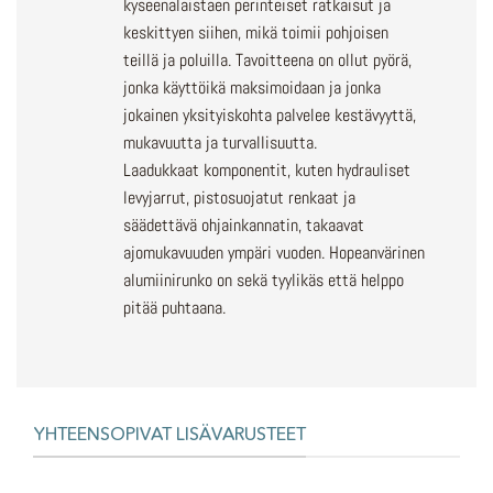
kyseenalaistaen perinteiset ratkaisut ja
keskittyen siihen, mikä toimii pohjoisen
teillä ja poluilla. Tavoitteena on ollut pyörä,
jonka käyttöikä maksimoidaan ja jonka
jokainen yksityiskohta palvelee kestävyyttä,
mukavuutta ja turvallisuutta.
Laadukkaat komponentit, kuten hydrauliset
levyjarrut, pistosuojatut renkaat ja
säädettävä ohjainkannatin, takaavat
ajomukavuuden ympäri vuoden. Hopeanvärinen
alumiinirunko on sekä tyylikäs että helppo
pitää puhtaana.
YHTEENSOPIVAT LISÄVARUSTEET