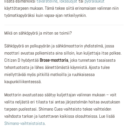
lisätä esimerkiksi
tavarateline
,
lokasuojat
tai
pyörälaukut
käyttötarpeen mukaan. Tämä tekee siitä erinomaisen valinnan niin
työmatkapyöräksi kuin vapaa-ajan retkeilyynkin.
Mikä on sähköpyörä ja miten se toimii?
Sähköpyörä on polkupyörän ja sähkömoottorin yhdistelmä, jossa
moottori avustaa polkemista aina silloin, kun kuljettaja itse polkee.
Citizen D hyödyntää
Brose-moottoria
, joka tunnetaan tasaisesta
tehontuotosta ja lähes äänettömästä käynnistä. Ajosta tulee
miellyttävää myös pitkillä matkoilla ja ruuhkaisessa
kaupunkiliikenteessä.
Moottorin avustustaso säätyy kuljettajan valinnan mukaan – voit
valita neljästä eri tilasta tai antaa järjestelmän hoitaa avustuksen
tarpeen puolestasi. Shimano Cues-vaihteisto tekee vaihteiden
vaihdosta tarkan ja luotettavan kaikissa olosuhteissa. Lue lisää
Shimano-vaihteistoista
.