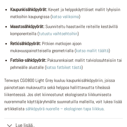
Kaupunkisähköpyörät:
Kevyet ja helppokäyttöiset mallit lyhyisiin
matkoihin kaupungissa (
katso valikoima
)
Maastosähköpyörät:
Suunniteltu haastaville reiteille kestävillä
komponenteilla (
tutustu vaihtoehtoihin
)
Retkisähköpyörät:
Pitkien matkojen ajoon
mukavuuspainotteisella geometrialla (
katso mallit täältä
)
Fatbike-sähköpyörät:
Paksurenkaiset mallit talviolosuhteisiin tai
pehmeälle alustalle (
katso fatbiket tästä
)
Tenways CGO800 Light Grey kuuluu kaupunkisähköpyöriin, joissa
painotetaan mukavuutta sekä helppoa hallittavuutta tiheässä
liikenteessä. Jos olet kiinnostunut ekologisesta liikkumisesta
nuoremmalle käyttäjäryhmälle suunnatuilla malleilla, voit lukea lisää
artikkelista
sähköpyörä nuorelle – ekologinen tapa liikkua
.
Lue lisää..