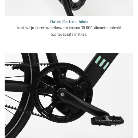
Gates Carbon -hihna
Kestävä ja luotettava hihnaveto tarjoaa 30 000 kilometrin edestä
huoltovapaata matkaa.