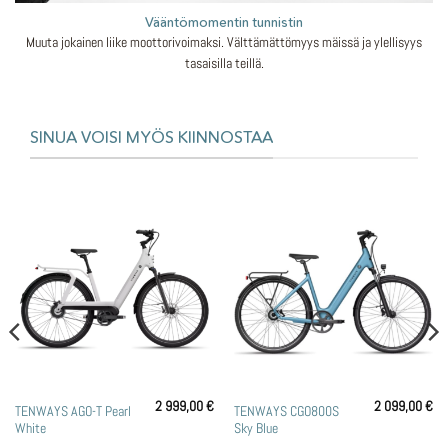
Vääntömomentin tunnistin
Muuta jokainen liike moottorivoimaksi. Välttämättömyys mäissä ja ylellisyys
tasaisilla teillä.
SINUA VOISI MYÖS KIINNOSTAA
2 999,00
€
2 099,00
€
TENWAYS AGO-T Pearl
TENWAYS CGO800S
White
Sky Blue