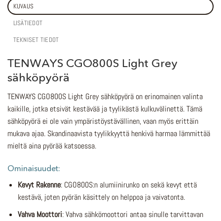
KUVAUS
LISÄTIEDOT
TEKNISET TIEDOT
TENWAYS CGO800S Light Grey
sähköpyörä
TENWAYS CGO800S Light Grey sähköpyörä on erinomainen valinta
kaikille, jotka etsivät kestävää ja tyylikästä kulkuvälinettä. Tämä
sähköpyörä ei ole vain ympäristöystävällinen, vaan myös erittäin
mukava ajaa. Skandinaavista tyylikkyyttä henkivä harmaa lämmittää
mieltä aina pyörää katsoessa.
Ominaisuudet:
Kevyt Rakenne
: CGO800S:n alumiinirunko on sekä kevyt että
kestävä, joten pyörän käsittely on helppoa ja vaivatonta.
Vahva Moottori
: Vahva sähkömoottori antaa sinulle tarvittavan