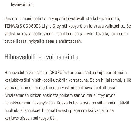
hyvinvointia.
Jos etsit monipuolista ja ympäristöystävällistä kulkuvälinettä,
TENWAYS CGO800S Light Grey sähköpyörä on loistava vaihtoehto. Se
yhdistää käytännöllisyyden, tehokkuuden ja tyylin tavalla, joka sopii
täydellisesti nykyaikaiseen elämäntapaan.
Hihnavedollinen voimansiirto
Hihnavedolla varustettu CGO800s tarjoaa
useita etuja perinteisiin
ketjukäyttöisiin sähköpolkupyöriin verrattuna. Se on hiljaisempi, sillä
voimansiirrossa ei ole toisiaan vasten hankaavia metalliosia.
Alhaisemman kitkan ansiosta polkemisen voima siirtyy myös
tehokkaammin takapyörään. Koska kuluvia osia on vähemmän, jäävät
huoltokustannukset huomattavasti pienemmiksi verrattuna
ketjuvetoiseen polkupyörään.