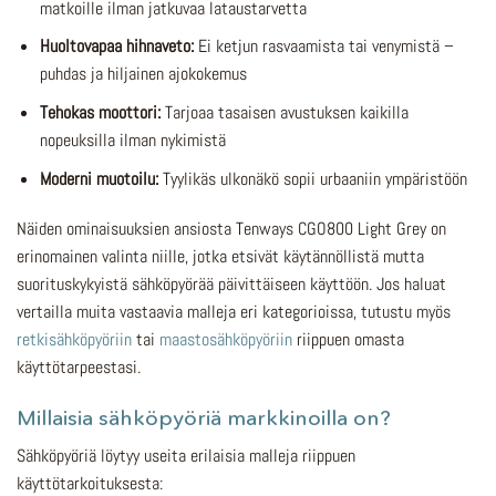
matkoille ilman jatkuvaa lataustarvetta
Huoltovapaa hihnaveto:
Ei ketjun rasvaamista tai venymistä –
puhdas ja hiljainen ajokokemus
Tehokas moottori:
Tarjoaa tasaisen avustuksen kaikilla
nopeuksilla ilman nykimistä
Moderni muotoilu:
Tyylikäs ulkonäkö sopii urbaaniin ympäristöön
Näiden ominaisuuksien ansiosta Tenways CGO800 Light Grey on
erinomainen valinta niille, jotka etsivät käytännöllistä mutta
suorituskykyistä sähköpyörää päivittäiseen käyttöön. Jos haluat
vertailla muita vastaavia malleja eri kategorioissa, tutustu myös
retkisähköpyöriin
tai
maastosähköpyöriin
riippuen omasta
käyttötarpeestasi.
Millaisia sähköpyöriä markkinoilla on?
Sähköpyöriä löytyy useita erilaisia malleja riippuen
käyttötarkoituksesta: