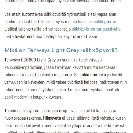
ajamisesta miellyttävämpää myös vaihtelevissa sääolosuhteissa.
Jos etsit luotettavaa sähköpyörää työmatkoille tai vapaa-ajan
ajoihin, kannattaa tutustua myös muihin
kaupunkisähköpyöriin
.
Lisäksi voit vertailla eri vaihtoehtoja
sähköpyörien tarjoussivulla
,
josta löydät edullisia malleja eri käyttötarkoituksiin.
Mikä on Tenways Light Grey -sähköpyörä?
Tenways CGO800 Light Grey on suunniteltu erityisesti
kaupunkiympäristöön, jossa tarvitaan kevyttä mutta kestävää
rakennetta sekä tehokasta moottoria. Sen
alumiinirunko
yhdistää
vahvuuden ja keveyden, mikä tekee pyörästä helposti hallittavan niin
liikenteessä kuin säilytyksessäkin. Lisäksi sen tyylikäs muotoilu
sopii moderniin kaupunkikuvaan.
Tämän sähköpyörän suurimpia etuja ovat sen pitkä kantama ja
huoltovapaa rakenne.
Hihnaveto
ei vaadi säännöllistä voitelua kuten
perinteinen ketjuveto, mikä vähentää ylläpitotarvetta merkittävästi.
Lisäksi se toimii lähes äänettömästi, mikä parantaa ajomukavuutta