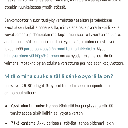
etenkin ruuhkaisessa ympäristössä.
Sähkömoottorin suorituskyky varmistaa tasaisen ja tehokkaan
avustuksen kaikilla nopeuksilla, minkä ansiosta pyörällä voi liikkua
vaivattomasti pidempiäkin matkoja ilman suurta fyysistä rasitusta.
Jos haluat lisätietoa eri moottorityypeistä ja niiden eroista, voit
lukea lisää
paras sähköpyörän moottori -artikkelista
. Myös
hihnavetoinen sähköpyörä -opas
antaa hyödyllistä tietoa tämän
voimansiirtoteknologian eduista verrattuna perinteiseen ketjuvetoon.
Mitä ominaisuuksia tällä sähköpyörällä on?
Tenways CGO800 Light Grey erottuu edukseen monipuolisilla
ominaisuuksillaan:
Kevyt alumiinirunko:
Helppo käsitellä kaupungissa ja siirtää
tarvittaessa sisätiloihin säilytystä varten
Pitkä kantama:
Akku tarjoaa riittävästi tehoa pidemmillekin