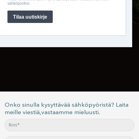
Onko sinulla kysyttävää sähköpyöristä? Laita
meille viestiä,vastaamme mieluusti.