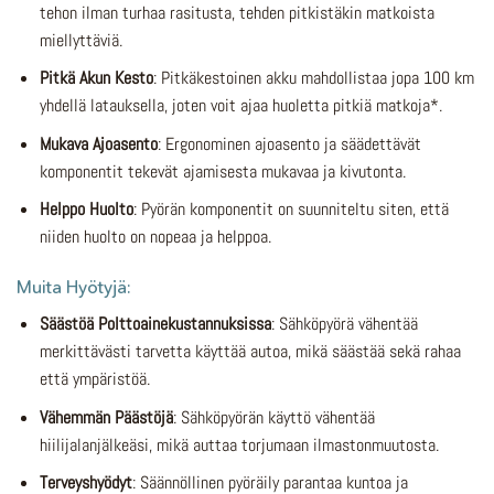
tehon ilman turhaa rasitusta, tehden pitkistäkin matkoista
miellyttäviä.
Pitkä Akun Kesto
: Pitkäkestoinen akku mahdollistaa jopa 100 km
yhdellä latauksella, joten voit ajaa huoletta pitkiä matkoja*.
Mukava Ajoasento
: Ergonominen ajoasento ja säädettävät
komponentit tekevät ajamisesta mukavaa ja kivutonta.
Helppo Huolto
: Pyörän komponentit on suunniteltu siten, että
niiden huolto on nopeaa ja helppoa.
Muita Hyötyjä:
Säästöä Polttoainekustannuksissa
: Sähköpyörä vähentää
merkittävästi tarvetta käyttää autoa, mikä säästää sekä rahaa
että ympäristöä.
Vähemmän Päästöjä
: Sähköpyörän käyttö vähentää
hiilijalanjälkeäsi, mikä auttaa torjumaan ilmastonmuutosta.
Terveyshyödyt
: Säännöllinen pyöräily parantaa kuntoa ja