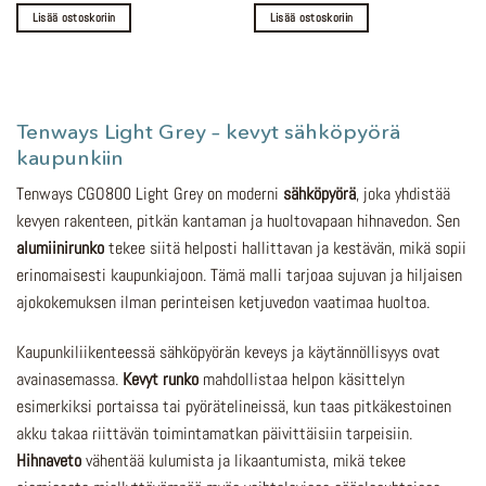
Lisää ostoskoriin
Lisää ostoskoriin
Tenways Light Grey – kevyt sähköpyörä
kaupunkiin
Tenways CGO800 Light Grey on moderni
sähköpyörä
, joka yhdistää
kevyen rakenteen, pitkän kantaman ja huoltovapaan hihnavedon. Sen
alumiinirunko
tekee siitä helposti hallittavan ja kestävän, mikä sopii
erinomaisesti kaupunkiajoon. Tämä malli tarjoaa sujuvan ja hiljaisen
ajokokemuksen ilman perinteisen ketjuvedon vaatimaa huoltoa.
Kaupunkiliikenteessä sähköpyörän keveys ja käytännöllisyys ovat
avainasemassa.
Kevyt runko
mahdollistaa helpon käsittelyn
esimerkiksi portaissa tai pyörätelineissä, kun taas pitkäkestoinen
akku takaa riittävän toimintamatkan päivittäisiin tarpeisiin.
Hihnaveto
vähentää kulumista ja likaantumista, mikä tekee