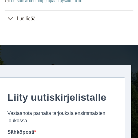
tai
seisontatuen helpompaan pysäköintiin
.
Lue lisää..