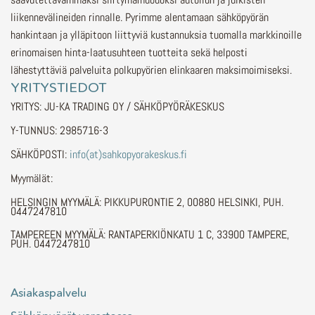
liikennevälineiden rinnalle.
Pyrimme alentamaan sähköpyörän
hankintaan ja ylläpitoon liittyviä kustannuksia tuomalla markkinoille
erinomaisen hinta-laatusuhteen tuotteita sekä helposti
lähestyttäviä palveluita polkupyörien elinkaaren maksimoimiseksi.
YRITYSTIEDOT
YRITYS: JU-KA TRADING OY / SÄHKÖPYÖRÄKESKUS
Y-TUNNUS: 2985716-3
SÄHKÖPOSTI:
info(at)sahkopyorakeskus.fi
Myymälät:
HELSINGIN MYYMÄLÄ: PIKKUPURONTIE 2, 00880 HELSINKI, PUH.
0447247810
TAMPEREEN MYYMÄLÄ: RANTAPERKIÖNKATU 1 C, 33900 TAMPERE,
PUH. 0447247810
Asiakaspalvelu