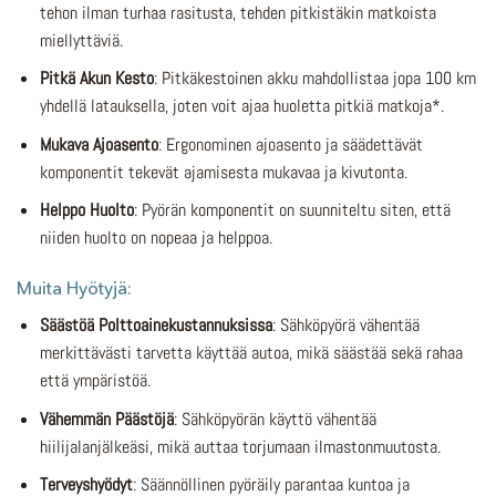
tehon ilman turhaa rasitusta, tehden pitkistäkin matkoista
miellyttäviä.
Pitkä Akun Kesto
: Pitkäkestoinen akku mahdollistaa jopa 100 km
yhdellä latauksella, joten voit ajaa huoletta pitkiä matkoja*.
Mukava Ajoasento
: Ergonominen ajoasento ja säädettävät
komponentit tekevät ajamisesta mukavaa ja kivutonta.
Helppo Huolto
: Pyörän komponentit on suunniteltu siten, että
niiden huolto on nopeaa ja helppoa.
Muita Hyötyjä:
Säästöä Polttoainekustannuksissa
: Sähköpyörä vähentää
merkittävästi tarvetta käyttää autoa, mikä säästää sekä rahaa
että ympäristöä.
Vähemmän Päästöjä
: Sähköpyörän käyttö vähentää
hiilijalanjälkeäsi, mikä auttaa torjumaan ilmastonmuutosta.
Terveyshyödyt
: Säännöllinen pyöräily parantaa kuntoa ja