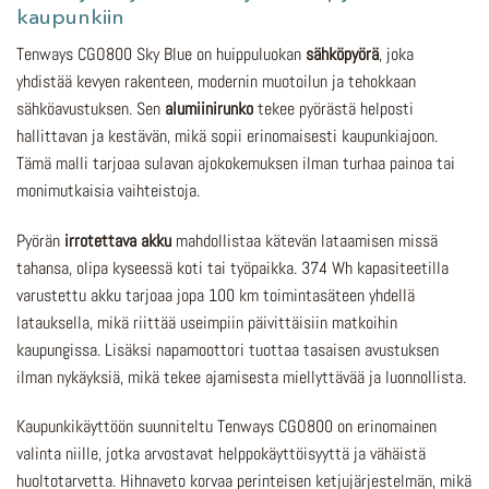
kaupunkiin
Tenways CGO800 Sky Blue on huippuluokan
sähköpyörä
, joka
yhdistää kevyen rakenteen, modernin muotoilun ja tehokkaan
sähköavustuksen. Sen
alumiinirunko
tekee pyörästä helposti
hallittavan ja kestävän, mikä sopii erinomaisesti kaupunkiajoon.
Tämä malli tarjoaa sulavan ajokokemuksen ilman turhaa painoa tai
monimutkaisia vaihteistoja.
Pyörän
irrotettava akku
mahdollistaa kätevän lataamisen missä
tahansa, olipa kyseessä koti tai työpaikka. 374 Wh kapasiteetilla
varustettu akku tarjoaa jopa 100 km toimintasäteen yhdellä
latauksella, mikä riittää useimpiin päivittäisiin matkoihin
kaupungissa. Lisäksi napamoottori tuottaa tasaisen avustuksen
ilman nykäyksiä, mikä tekee ajamisesta miellyttävää ja luonnollista.
Kaupunkikäyttöön suunniteltu Tenways CGO800 on erinomainen
valinta niille, jotka arvostavat helppokäyttöisyyttä ja vähäistä
huoltotarvetta. Hihnaveto korvaa perinteisen ketjujärjestelmän, mikä