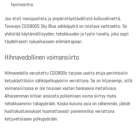
hyvinvointia.
Jos etsit monipuolista ja ympäristöystävällistä kulkuvälinettä,
Tenways CGO800S Sky Blue sähköpyörä on loistava vaihtoehto. Se
yhdistää käytännöllisyyden, tehokkuuden ja tyylin tavalla, joka sopii
täydellisesti nykyaikaiseen elämäntapaan.
Hihnavedollinen voimansiirto
Hihnavedolla varustettu CGO800s tarjoaa
useita etuja perinteisiin
ketjukäyttöisiin sähköpolkupyöriin verrattuna. Se on hiljaisempi, sillä
voimansiirrossa ei ole toisiaan vasten hankaavia metalliosia.
Alhaisemman kitkan ansiosta polkemisen voima siirtyy myös
tehokkaammin takapyörään. Koska kuluvia osia on vähemmän, jäävät
huoltokustannukset huomattavasti pienemmiksi verrattuna
ketjuvetoiseen polkupyörään.