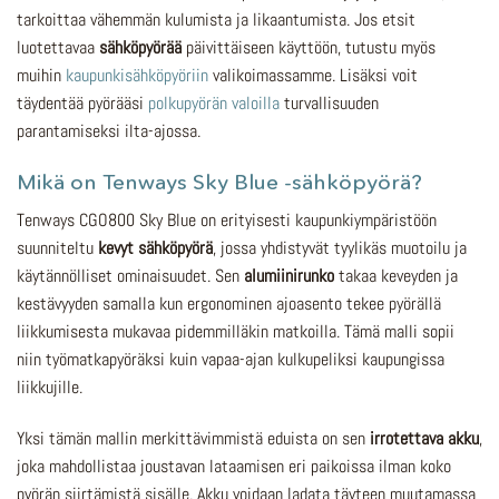
tarkoittaa vähemmän kulumista ja likaantumista. Jos etsit
luotettavaa
sähköpyörää
päivittäiseen käyttöön, tutustu myös
muihin
kaupunkisähköpyöriin
valikoimassamme. Lisäksi voit
täydentää pyörääsi
polkupyörän valoilla
turvallisuuden
parantamiseksi ilta-ajossa.
Mikä on Tenways Sky Blue -sähköpyörä?
Tenways CGO800 Sky Blue on erityisesti kaupunkiympäristöön
suunniteltu
kevyt sähköpyörä
, jossa yhdistyvät tyylikäs muotoilu ja
käytännölliset ominaisuudet. Sen
alumiinirunko
takaa keveyden ja
kestävyyden samalla kun ergonominen ajoasento tekee pyörällä
liikkumisesta mukavaa pidemmilläkin matkoilla. Tämä malli sopii
niin työmatkapyöräksi kuin vapaa-ajan kulkupeliksi kaupungissa
liikkujille.
Yksi tämän mallin merkittävimmistä eduista on sen
irrotettava akku
,
joka mahdollistaa joustavan lataamisen eri paikoissa ilman koko
pyörän siirtämistä sisälle. Akku voidaan ladata täyteen muutamassa