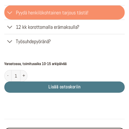
Pyydä henkilökohtainen tarjous tästä!
12 kk korottomalla erämaksulla?
Työsuhdepyöränä?
Varastossa, toimitusaika 10-15 arkipäivää
TENWAYS CGO800S Sky Blue määrä
Lisää ostoskoriin