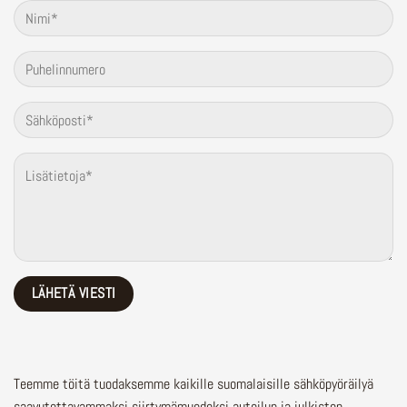
Teemme töitä tuodaksemme kaikille suomalaisille sähköpyöräilyä
saavutettavammaksi siirtymämuodoksi autoilun ja julkisten