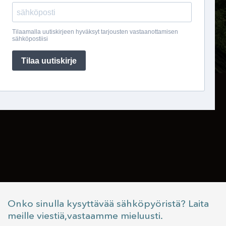
Onko sinulla kysyttävää sähköpyöristä? Laita
meille viestiä,vastaamme mieluusti.