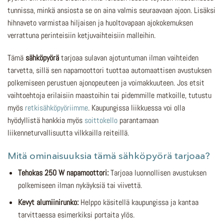
tunnissa, minkä ansiosta se on aina valmis seuraavaan ajoon. Lisäksi
hihnaveto varmistaa hiljaisen ja huoltovapaan ajokokemuksen
verrattuna perinteisiin ketjuvaihteisiin malleihin.
Tämä
sähköpyörä
tarjoaa sulavan ajotuntuman ilman vaihteiden
tarvetta, sillä sen napamoottori tuottaa automaattisen avustuksen
polkemiseen perustuen ajonopeuteen ja voimakkuuteen. Jos etsit
vaihtoehtoja erilaisiin maastoihin tai pidemmille matkoille, tutustu
myös
retkisähköpyöriimme
. Kaupungissa liikkuessa voi olla
hyödyllistä hankkia myös
soittokello
parantamaan
liikenneturvallisuutta vilkkailla reiteillä.
Mitä ominaisuuksia tämä sähköpyörä tarjoaa?
Tehokas 250 W napamoottori:
Tarjoaa luonnollisen avustuksen
polkemiseen ilman nykäyksiä tai viivettä.
Kevyt alumiinirunko:
Helppo käsitellä kaupungissa ja kantaa
tarvittaessa esimerkiksi portaita ylös.