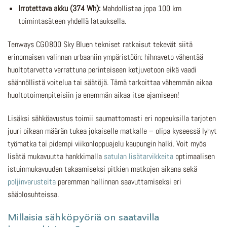
Irrotettava akku (374 Wh):
Mahdollistaa jopa 100 km
toimintasäteen yhdellä latauksella.
Tenways CGO800 Sky Bluen tekniset ratkaisut tekevät siitä
erinomaisen valinnan urbaaniin ympäristöön: hihnaveto vähentää
huoltotarvetta verrattuna perinteiseen ketjuvetoon eikä vaadi
säännöllistä voitelua tai säätöjä. Tämä tarkoittaa vähemmän aikaa
huoltotoimenpiteisiin ja enemmän aikaa itse ajamiseen!
Lisäksi sähköavustus toimii saumattomasti eri nopeuksilla tarjoten
juuri oikean määrän tukea jokaiselle matkalle – olipa kyseessä lyhyt
työmatka tai pidempi viikonloppuajelu kaupungin halki. Voit myös
lisätä mukavuutta hankkimalla
satulan lisätarvikkeita
optimaalisen
istuinmukavuuden takaamiseksi pitkien matkojen aikana sekä
poljinvarusteita
paremman hallinnan saavuttamiseksi eri
sääolosuhteissa.
Millaisia sähköpyöriä on saatavilla