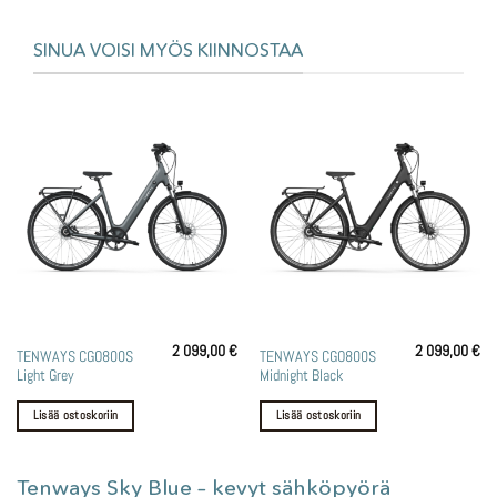
SINUA VOISI MYÖS KIINNOSTAA
2 099,00
€
2 099,00
€
TENWAYS CGO800S
TENWAYS CGO800S
Light Grey
Midnight Black
Lisää ostoskoriin
Lisää ostoskoriin
Tenways Sky Blue – kevyt sähköpyörä