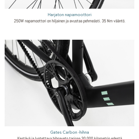
Harjaton napamoottori
250W napamoottori on hiljainen ja avustaa pehmeästi. 35 Nm vääntö.
Gates Carbon -hihna
Kestävä ja luotettava hihnaveto tarjoaa 30 000 kilometrin edestä