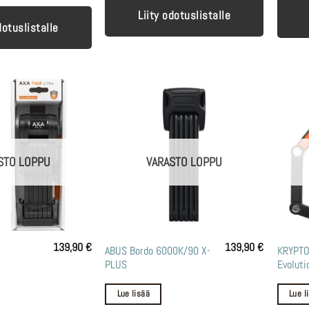
Liity odotuslistalle
dotuslistalle
STO LOPPU
VARASTO LOPPU
139,90
€
139,90
€
ABUS Bordo 6000K/90 X-
KRYPTO
PLUS
Evoluti
Lue lisää
Lue l