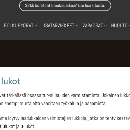
36kk korotonta maksuaikaa? Lue lisää tästä.
POLKUPYÖRÄT
LISÄTARVIKKEET
VARAOSAT
HUOLTO
lukot
vat tärkeässä osassa turvallisuuden varmistamista. Jokainen lukk
n enempi murtajalta vaaditaan työkaluja ja osaamista.
e löytyy laadukkaiden valmistajien lukkoja, jotka on tehty kestävi
tjulukot ja u-lukot.