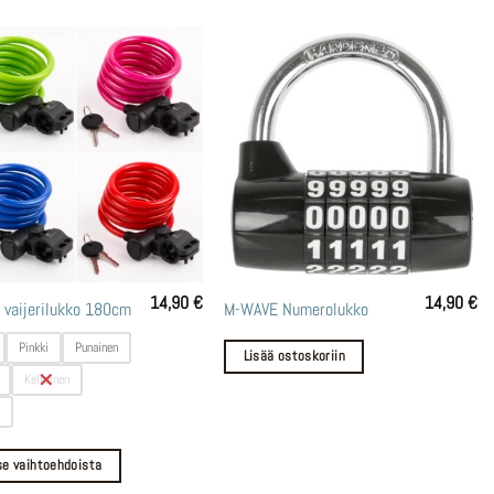
14,90
€
14,90
€
vaijerilukko 180cm
M-WAVE Numerolukko
lla
Pinkki
Punainen
Lisää ostoskoriin
Keltainen
i
lma.
se vaihtoehdoista