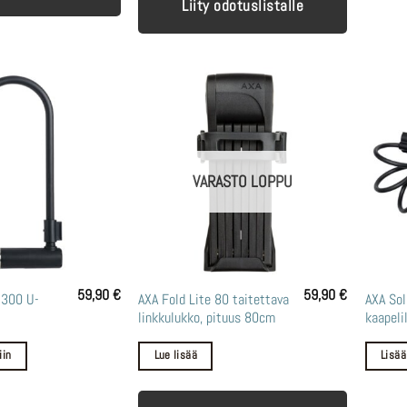
Liity odotuslistalle
VARASTO LOPPU
59,90
€
59,90
€
-300 U-
AXA Fold Lite 80 taitettava
AXA Sol
linkkulukko, pituus 80cm
kaapeli
iin
Lue lisää
Lisää