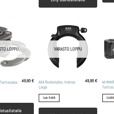
STO LOPPU
VARASTO LOPPU
49,90
€
49,90
€
AXA Runkolukko, Imenso
M-WAVE
Taittolukko
Large
Taittol
Lue lisää
Lisää
dotuslistalle