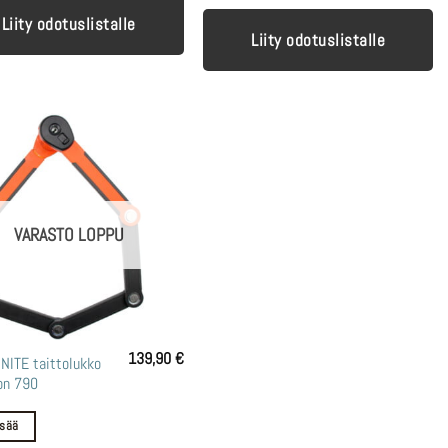
Liity odotuslistalle
Liity odotuslistalle
VARASTO LOPPU
139,90
€
NITE taittolukko
on 790
isää