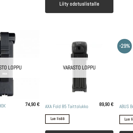
Liity odotuslistalle
-29%
STO LOPPU
VARASTO LOPPU
74,90
€
89,90
€
90K
AXA Fold 85 Taittolukko
ABUS B
Lue lisää
Lue l