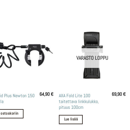
VARASTO LOPPU
64,90
€
69,90
€
id Plus Newton 150
AXA Fold Lite 100
lla
taitettava linkkulukko,
pituus 100cm
 ostoskoriin
Lue lisää