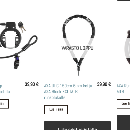
VARASTO LOPPU
39,90
€
39,90
€
p
AXA ULC 150cm 6mm ketju
AXA Run
elilla
AXA Block XXL MTB
MTB
runkolukolle
iin
Lue l
Lue lisää
Liity odotuslistalle