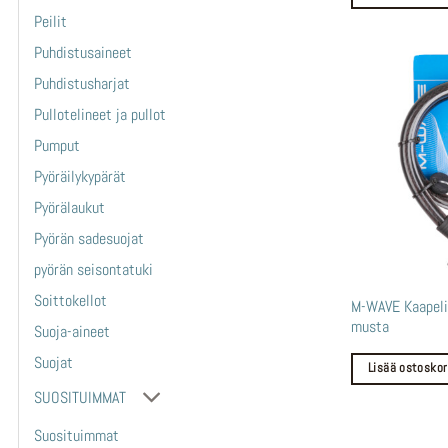
valinnat
Peilit
tuotteen
Puhdistusaineet
sivulla.
Puhdistusharjat
Pullotelineet ja pullot
Pumput
Pyöräilykypärät
Pyörälaukut
Pyörän sadesuojat
pyörän seisontatuki
Soittokellot
M-WAVE Kaapeli
musta
Suoja-aineet
Suojat
Lisää ostoskor
SUOSITUIMMAT
Suosituimmat