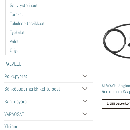
Säilytystelineet
Tarakat
Tubeless-tarvikkeet
Työkalut
Valot
Öljyt
PALVELUT
Polkupyörät
M-WAVE Ringloo
Sähköosat merkkikohtaisesti
Runkolukko Kaap
Sähköpyörä
Lisää ostoskor
VARAOSAT
Yleinen