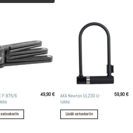
49,90
€
59,90
€
 F 875/6
AXA Newton UL230 U-
ukko
lukko
 ostoskoriin
Lisää ostoskoriin