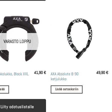
VARASTO LOPPU
41,90
€
49,90
€
kolukko, Block XXL
AXA Absolute 8-90
ketjulukko
isää
Lisää ostoskoriin
Liity odotuslistalle