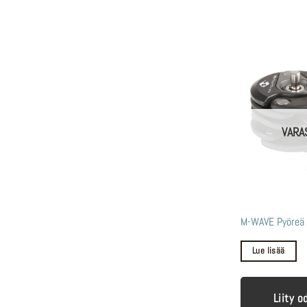
VARA
M-WAVE Pyöreä 
Lue lisää
Liity o