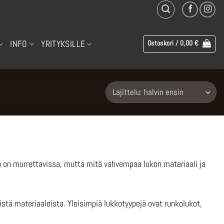
INFO
YRITYKSILLE
Ostoskori /
0,00
€
o on murrettavissa, mutta mitä vahvempaa lukon materiaali ja
stä materiaaleista. Yleisimpiä lukkotyypejä ovat runkolukot,