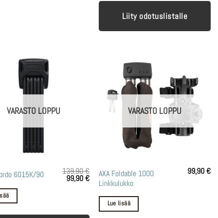
Liity odotuslistalle
VARASTO LOPPU
VARASTO LOPPU
139,90
€
99,90
€
AXA Foldable 1000
ordo 6015K/90
Alkuperäinen
Nykyinen
99,90
€
Linkkulukko
hinta
hinta
oli:
on:
isää
139,90 €.
99,90 €.
Lue lisää