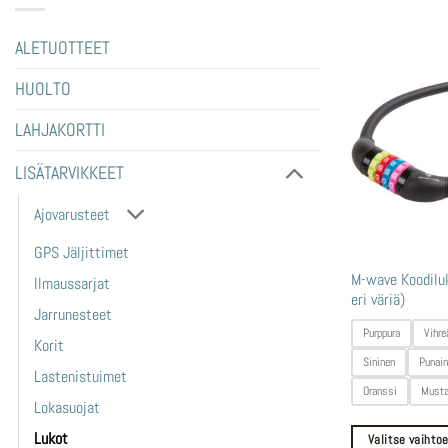
ALETUOTTEET
HUOLTO
LAHJAKORTTI
LISÄTARVIKKEET
Ajovarusteet
GPS Jäljittimet
Tällä
M-wave Koodilu
Ilmaussarjat
eri väriä)
tuotteella
Jarrunesteet
on
Purppura
Vihre
Korit
useampi
Sininen
Punai
Lastenistuimet
muunnelma.
Oranssi
Must
Voit
Lokasuojat
tehdä
Lukot
Valitse vaihto