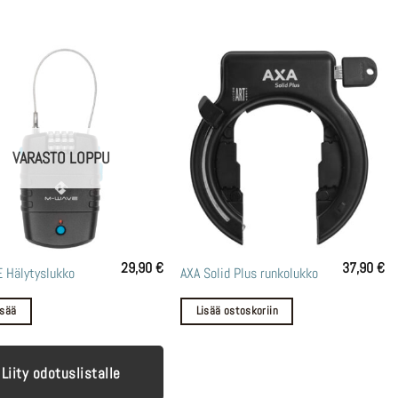
t
n
VARASTO LOPPU
29,90
€
37,90
€
 Hälytyslukko
AXA Solid Plus runkolukko
isää
Lisää ostoskoriin
Liity odotuslistalle