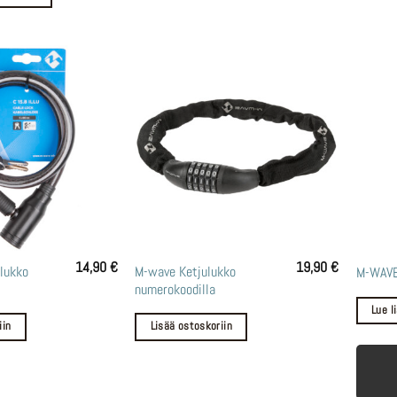
valinna
tuottee
sivulla.
14,90
€
19,90
€
lukko
M-wave Ketjulukko
M-WAVE
numerokoodilla
Lue l
iin
Lisää ostoskoriin