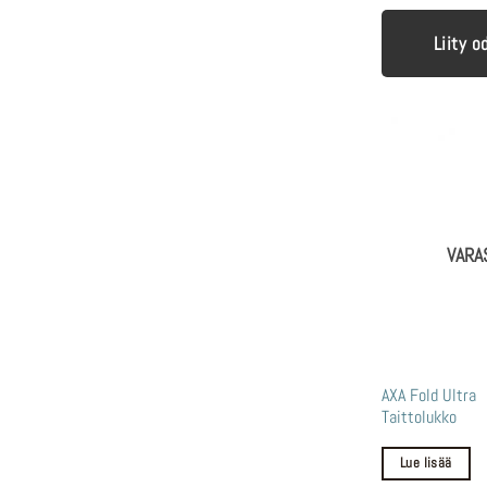
Liity o
VARA
AXA Fold Ultra
Taittolukko
Lue lisää