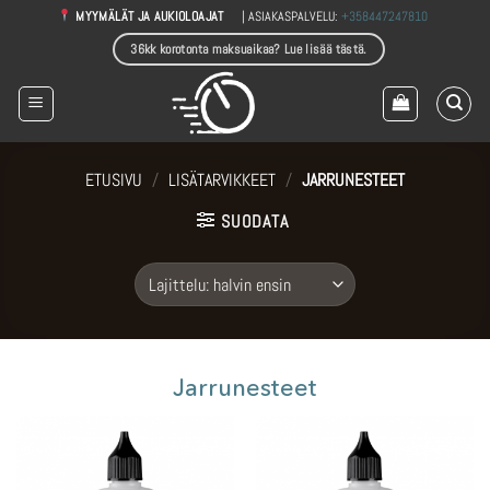
Skip
| ASIAKASPALVELU:
+358447247810
MYYMÄLÄT JA AUKIOLOAJAT
to
36kk korotonta maksuaikaa? Lue lisää tästä.
content
ETUSIVU
/
LISÄTARVIKKEET
/
JARRUNESTEET
SUODATA
Jarrunesteet