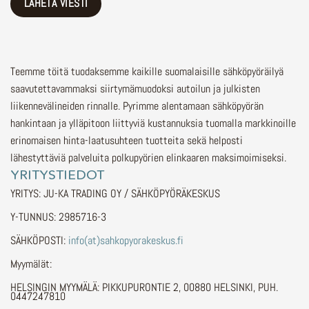
Teemme töitä tuodaksemme kaikille suomalaisille sähköpyöräilyä
saavutettavammaksi siirtymämuodoksi autoilun ja julkisten
liikennevälineiden rinnalle.
Pyrimme alentamaan sähköpyörän
hankintaan ja ylläpitoon liittyviä kustannuksia tuomalla markkinoille
erinomaisen hinta-laatusuhteen tuotteita sekä helposti
lähestyttäviä palveluita polkupyörien elinkaaren maksimoimiseksi.
YRITYSTIEDOT
YRITYS: JU-KA TRADING OY / SÄHKÖPYÖRÄKESKUS
Y-TUNNUS: 2985716-3
SÄHKÖPOSTI:
info(at)sahkopyorakeskus.fi
Myymälät:
HELSINGIN MYYMÄLÄ: PIKKUPURONTIE 2, 00880 HELSINKI, PUH.
0447247810