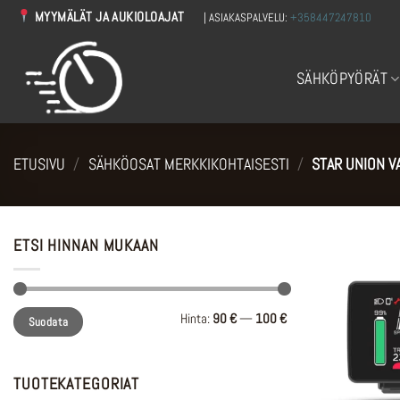
Skip
MYYMÄLÄT JA AUKIOLOAJAT
| ASIAKASPALVELU:
+358447247810
to
content
SÄHKÖPYÖRÄT
ETUSIVU
/
SÄHKÖOSAT MERKKIKOHTAISESTI
/
STAR UNION V
ETSI HINNAN MUKAAN
Minimihinta
Maksimihinta
Hinta:
90 €
—
100 €
Suodata
TUOTEKATEGORIAT