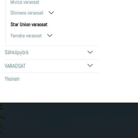
Mivice varaosat
Shimano varaosat
Star Union varaosat
Yamaha varaosat
Sähköpyörä
VARAOSAT
Yleinen