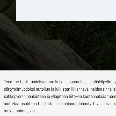
Teemme töitä tuodaksemme kaikille suomalaisille sähköpyöräi
siirtymämuodoksi autoilun ja julkisten liikennevälineiden rinnalle
sähköpyörän hankintaan ja ylläpitoon liittyviä kustannuksia tuo
hinta-laatusuhteen tuotteita sekä helposti lähestyttäviä palvelu
maksimoimiseksi.