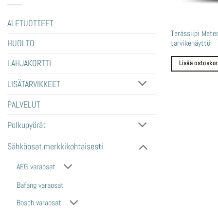
ALETUOTTEET
Terässiipi Mete
tarvikenäyttö
HUOLTO
LAHJAKORTTI
Lisää ostoskor
LISÄTARVIKKEET
PALVELUT
Polkupyörät
Sähköosat merkkikohtaisesti
AEG varaosat
Bafang varaosat
Bosch varaosat