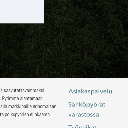
lyä saavutettavammaksi
Asiakaspalvelu
.
Pyrimme alentamaan
Sähköpyörät
malla markkinoille erinomaisen
varastossa
ita polkupyörien elinkaaren
Työpaikat