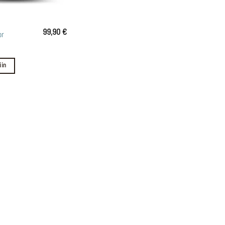
99,90
€
or
iin