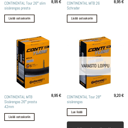
8,95
€
8,95
€
CONTINENTAL Tour 26″ slim
CONTINENTAL MTB 26
sisärengas presta
Schrader
Lisää ostoskoriin
Lisää ostoskoriin
VARASTO LOPPU
8,95
€
9,20
€
CONTINENTAL MTB
CONTINENTAL Tour 28″
Sisärengas 26″ presta
sisärengas
42mm
Lue lisää
Lisää ostoskoriin