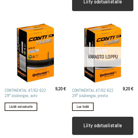
Liity odotuslistalle
VARASTO LOPPU
9,20
€
9,20
€
CONTINENTAL 47/62-622
CONTINENTAL 47/62-622
29″ sisärengas, auto
29″ sisärengas, presta
Lisää ostoskoriin
Lue lisää
Liity odotuslistalle