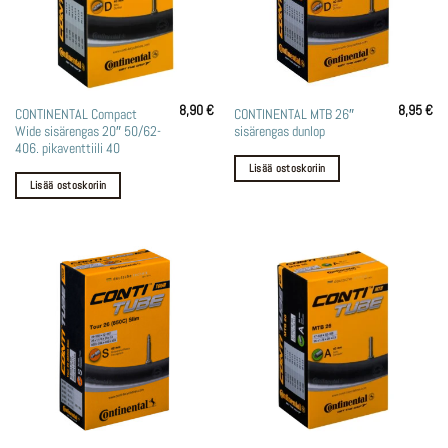
8,90
€
8,95
€
CONTINENTAL Compact
CONTINENTAL MTB 26″
Wide sisärengas 20″ 50/62-
sisärengas dunlop
406. pikaventtiili 40
Lisää ostoskoriin
Lisää ostoskoriin