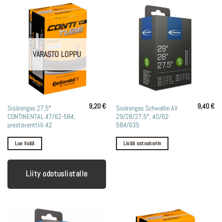
VARASTO LOPPU
9,20
€
9,40
€
Sisärengas 27,5″
Sisärengas Schwalbe AV
CONTINENTAL 47/62-584,
29/28/27,5″, 40/62-
prestaventtiili 42
584/635
Lue lisää
Lisää ostoskoriin
Liity odotuslistalle