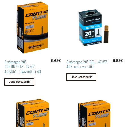
8,90
€
8,90
€
Sisärengas 20″
Sisärengas 20″ DELI. 47/57-
CONTINENTAL 32/47-
406. autonventtiili
406/451. pikaventtiili 40
Lisää ostoskoriin
Lisää ostoskoriin