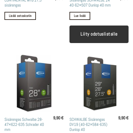
CONTINENTAL MTB 27,5″
Sisärengas SCHWALBE 24″
sisärengas
40-62×507 Dunlop 40 mm
Lisää ostoskoriin
Lue lisää
Liity odotuslistalle
9,90
€
9,90
€
Sisärengas Schwalbe 28-
SCHWALBE Sisärengas
47×622-635 Schrader 40
DV19 (40-62×584-635)
mm
Dunlop 40