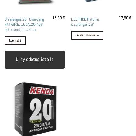
15,90
€
17,90
€
Sisärengas 20″ Chaoyang
DELI TIRE Fatbike
FAT-BIKE. 100/120-406.
sisärengas 26″
autonventtiili 48mm
Lisää ostoskoriin
Lue lisää
Liity odotuslistalle