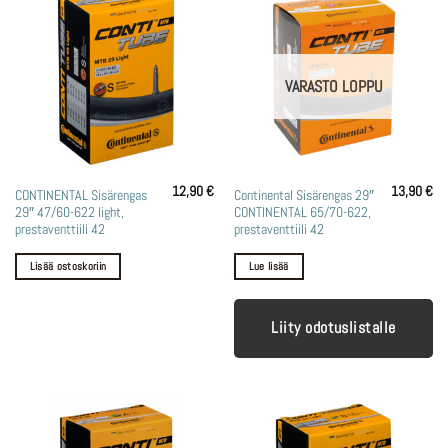
VARASTO LOPPU
12,90
€
13,90
€
CONTINENTAL Sisärengas
Continental Sisärengas 29″
29″ 47/60-622 light,
CONTINENTAL 65/70-622,
prestaventtiili 42
prestaventtiili 42
Lisää ostoskoriin
Lue lisää
Liity odotuslistalle