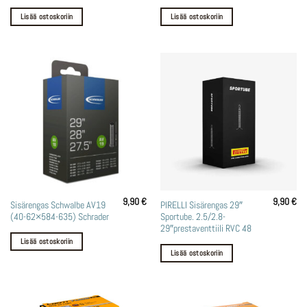
Lisää ostoskoriin
Lisää ostoskoriin
9,90
€
9,90
€
Sisärengas Schwalbe AV19
PIRELLI Sisärengas 29″
(40-62×584-635) Schrader
Sportube. 2.5/2.8-
29″prestaventtiili RVC 48
Lisää ostoskoriin
Lisää ostoskoriin