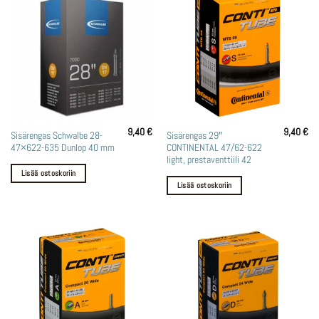
9,40
€
9,40
€
Sisärengas Schwalbe 28-
Sisärengas 29″
47×622-635 Dunlop 40 mm
CONTINENTAL 47/62-622
light, prestaventtiili 42
Lisää ostoskoriin
Lisää ostoskoriin