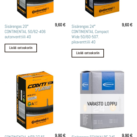
9,60
€
9,60
€
Sisärengas 20″
Sisärengas 24″
CONTINENTAL 50/62-406
CONTINENTAL Compact
autonventtiili 40
Wide 50/60-507.
pikaventtiili 40
Lisää ostoskoriin
Lisää ostoskoriin
VARASTO LOPPU
9,90
€
9,90
€