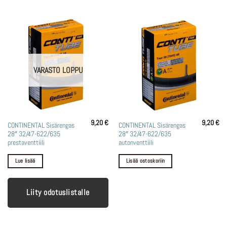
VARASTO LOPPU
9,20
€
9,20
€
CONTINENTAL Sisärengas
CONTINENTAL Sisärengas
28″ 32/47-622/635
28″ 32/47-622/635
prestaventtiili
autonventtiili
Lue lisää
Lisää ostoskoriin
Liity odotuslistalle