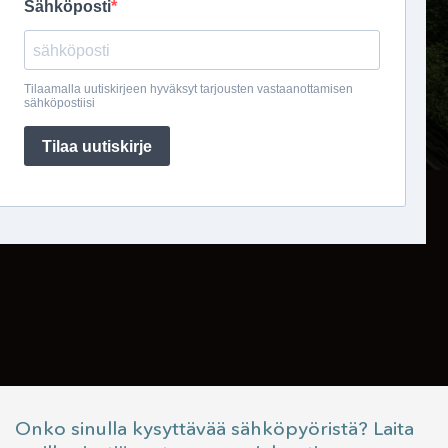
Onko sinulla kysyttävää sähköpyöristä? Laita