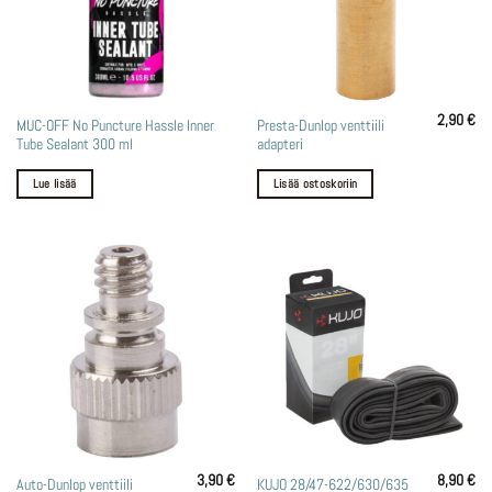
2,90
€
MUC-OFF No Puncture Hassle Inner
Presta-Dunlop venttiili
Tube Sealant 300 ml
adapteri
Lue lisää
Lisää ostoskoriin
3,90
€
8,90
€
Auto-Dunlop venttiili
KUJO 28/47-622/630/635