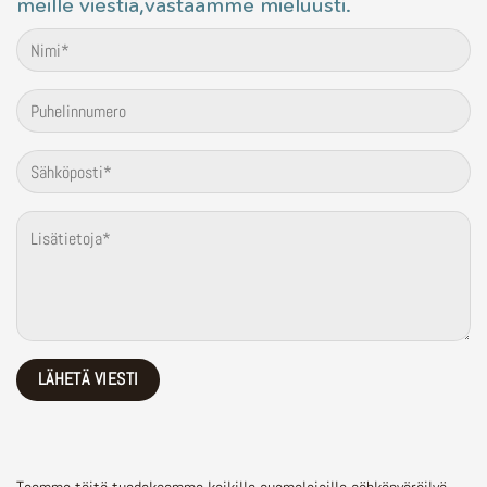
meille viestiä,vastaamme mieluusti.