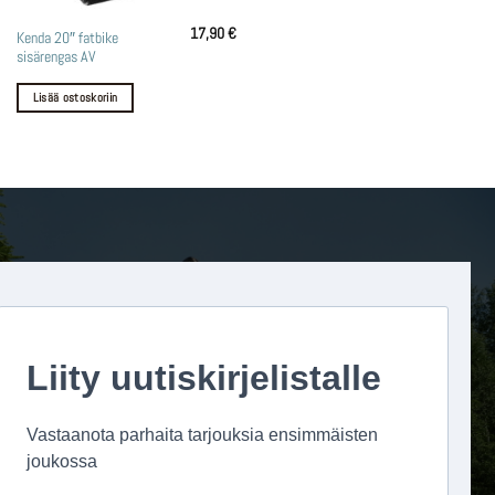
17,90
€
Kenda 20″ fatbike
sisärengas AV
Lisää ostoskoriin