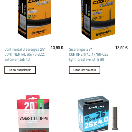
13,90
€
13,90
€
Continental Sisärengas 29″
Sisärengas 29″
CONTINENTAL 65/70-622,
CONTINENTAL 47/60-622
autonventtiili 40
light, prestaventtiili 60
Lisää ostoskoriin
Lisää ostoskoriin
VARASTO LOPPU