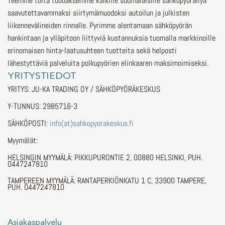
Teemme töitä tuodaksemme kaikille suomalaisille sähköpyöräilyä
saavutettavammaksi siirtymämuodoksi autoilun ja julkisten
liikennevälineiden rinnalle.
Pyrimme alentamaan sähköpyörän
hankintaan ja ylläpitoon liittyviä kustannuksia tuomalla markkinoille
erinomaisen hinta-laatusuhteen tuotteita sekä helposti
lähestyttäviä palveluita polkupyörien elinkaaren maksimoimiseksi.
YRITYSTIEDOT
YRITYS: JU-KA TRADING OY / SÄHKÖPYÖRÄKESKUS
Y-TUNNUS: 2985716-3
SÄHKÖPOSTI:
info(at)sahkopyorakeskus.fi
Myymälät:
HELSINGIN MYYMÄLÄ: PIKKUPURONTIE 2, 00880 HELSINKI, PUH.
0447247810
TAMPEREEN MYYMÄLÄ: RANTAPERKIÖNKATU 1 C, 33900 TAMPERE,
PUH. 0447247810
Asiakaspalvelu