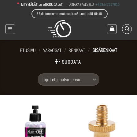
Skip
| ASIAKASPALVELU:
+358447247810
MYYMÄLÄT JA AUKIOLOAJAT
to
36kk korotonta maksuaikaa? Lue lisää tästä.
content
ETUSIVU
/
VARAOSAT
/
RENKAAT
/
SISÄRENKAAT
SUODATA