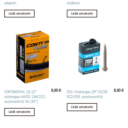
adapteri
sisäkumi
Lisää ostoskoriin
Lisää ostoskoriin
8,90
€
8,90
€
CONTINENTAL 10-12″
DELI Sisärengas 28″ 25/28-
sisärengas 44/62-194/222,
622/635. prestaventtiili
autonventtiili 34 (45°)
Lisää ostoskoriin
Lisää ostoskoriin