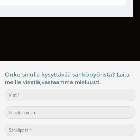
Onko sinulla kysyttävää sähköpyöristä? Laita
meille viestiä,vastaamme mieluusti.