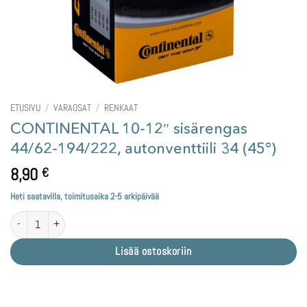
ETUSIVU
/
VARAOSAT
/
RENKAAT
CONTINENTAL 10-12″ sisärengas
44/62-194/222, autonventtiili 34 (45°)
8,90
€
Heti saatavilla, toimitusaika 2-5 arkipäivää
CONTINENTAL 10-12" sisärengas 44/62-194/222, autonventtiili 34 (45°) määrä
Lisää ostoskoriin