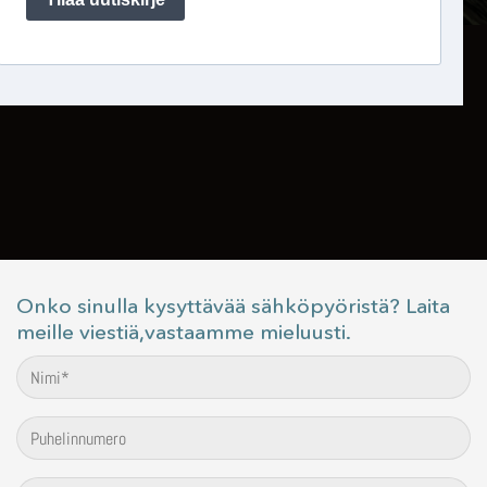
Onko sinulla kysyttävää sähköpyöristä? Laita
meille viestiä,vastaamme mieluusti.