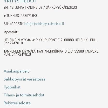
YRITYSTIEDOT
YRITYS: JU-KA TRADING OY / SÄHKÖPYÖRÄKESKUS
Y-TUNNUS: 2985716-3
SÄHKÖPOSTI:
info(at)sahkopyorakeskus.fi
Myymälät:
HELSINGIN MYYMÄLÄ: PIKKUPURONTIE 2, 00880 HELSINKI, PUH.
0447247810
TAMPEREEN MYYMÄLÄ: RANTAPERKIÖNKATU 1 C, 33900 TAMPERE,
PUH. 0447247810
Asiakaspalvelu
Sähköpyörät varastossa
Työpaikat
Tilaus- ja toimitusehdot
Rekisteriseloste