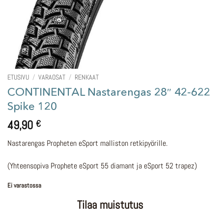
ETUSIVU
/
VARAOSAT
/
RENKAAT
CONTINENTAL Nastarengas 28″ 42-622
Spike 120
49,90
€
Nastarengas Propheten eSport malliston retkipyörille.
(Yhteensopiva Prophete eSport 55 diamant ja eSport 52 trapez)
Ei varastossa
Tilaa muistutus