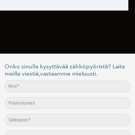
Onko sinulla kysyttävää sähköpyöristä? Laita
meille viestiä,vastaamme mieluusti.