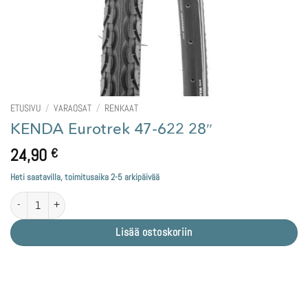
ETUSIVU
/
VARAOSAT
/
RENKAAT
KENDA Eurotrek 47-622 28″
24,90
€
Heti saatavilla, toimitusaika 2-5 arkipäivää
KENDA Eurotrek 47-622 28" määrä
Lisää ostoskoriin