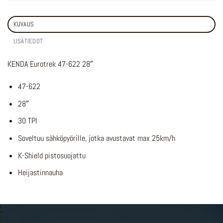
KUVAUS
LISÄTIEDOT
KENDA Eurotrek 47-622 28″
47-622
28″
30 TPI
Soveltuu sähköpyörille, jotka avustavat max 25km/h
K-Shield pistosuojattu
Heijastinnauha