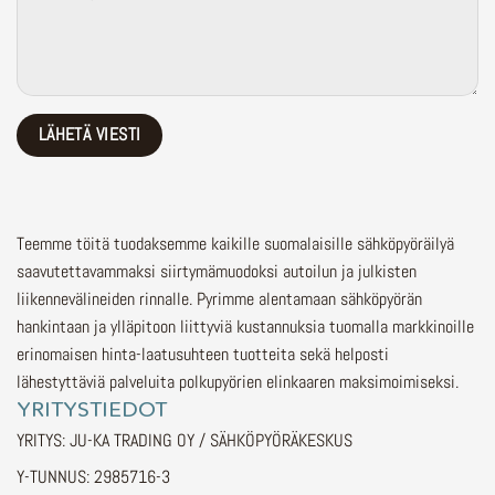
Teemme töitä tuodaksemme kaikille suomalaisille sähköpyöräilyä
saavutettavammaksi siirtymämuodoksi autoilun ja julkisten
liikennevälineiden rinnalle.
Pyrimme alentamaan sähköpyörän
hankintaan ja ylläpitoon liittyviä kustannuksia tuomalla markkinoille
erinomaisen hinta-laatusuhteen tuotteita sekä helposti
lähestyttäviä palveluita polkupyörien elinkaaren maksimoimiseksi.
YRITYSTIEDOT
YRITYS: JU-KA TRADING OY / SÄHKÖPYÖRÄKESKUS
Y-TUNNUS: 2985716-3