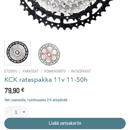
ETUSIVU
/
VARAOSAT
/
VOIMANSIIRTO
/
RATASPAKAT
KCK rataspakka 11v 11-50h
79,90
€
Heti saatavilla, toimitusaika 2-5 arkipäivää
KCK rataspakka 11v 11-50h määrä
Lisää ostoskoriin