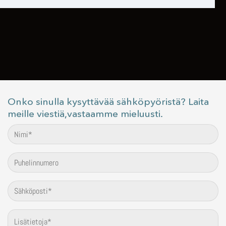
Onko sinulla kysyttävää sähköpyöristä? Laita
meille viestiä,vastaamme mieluusti.