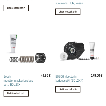
suojakansi BCM, vasen
Lisää ostoskoriin
Lisää ostoskoriin
44,90
€
179,00
€
Bosch
BOSCH Moottorin
moottorinlaakerisuojaus
korjaussetti (BDU2XX)
setti BDU2XX
Lisää ostoskoriin
Lisää ostoskoriin