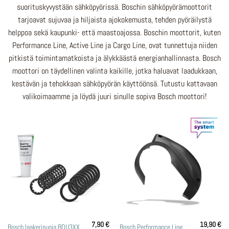
suorituskyvystään sähköpyörissä. Boschin sähköpyörämoottorit
tarjoavat sujuvaa ja hiljaista ajokokemusta, tehden pyöräilystä
helppoa sekä kaupunki- että maastoajossa. Boschin moottorit, kuten
Performance Line, Active Line ja Cargo Line, ovat tunnettuja niiden
pitkistä toimintamatkoista ja älykkäästä energianhallinnasta. Bosch
moottori on täydellinen valinta kaikille, jotka haluavat laadukkaan,
kestävän ja tehokkaan sähköpyörän käyttöönsä. Tutustu kattavaan
valikoimaamme ja löydä juuri sinulle sopiva Bosch moottori!
7,90
€
19,90
€
Bosch Performance Line
Bosch laakerisuoja BDU3XX