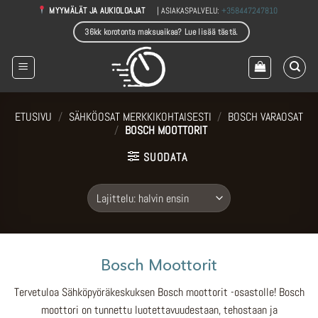
Skip
| ASIAKASPALVELU:
+358447247810
MYYMÄLÄT JA AUKIOLOAJAT
to
36kk korotonta maksuaikaa? Lue lisää tästä.
content
ETUSIVU
/
SÄHKÖOSAT MERKKIKOHTAISESTI
/
BOSCH VARAOSAT
/
BOSCH MOOTTORIT
SUODATA
Bosch Moottorit
Tervetuloa Sähköpyöräkeskuksen Bosch moottorit -osastolle! Bosch
moottori on tunnettu luotettavuudestaan, tehostaan ja