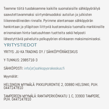
Teemme töitä tuodaksemme kaikille suomalaisille sähköpyöräilyä
saavutettavammaksi siirtymämuodoksi autoilun ja julkisten
liikennevälineiden rinnalle.
Pyrimme alentamaan sähköpyörän
hankintaan ja ylläpitoon liittyviä kustannuksia tuomalla markkinoille
erinomaisen hinta-laatusuhteen tuotteita sekä helposti
lähestyttäviä palveluita polkupyörien elinkaaren maksimoimiseksi.
YRITYSTIEDOT
YRITYS: JU-KA TRADING OY / SÄHKÖPYÖRÄKESKUS
Y-TUNNUS: 2985716-3
SÄHKÖPOSTI:
info(at)sahkopyorakeskus.fi
Myymälät:
HELSINGIN MYYMÄLÄ: PIKKUPURONTIE 2, 00880 HELSINKI, PUH.
0447247810
TAMPEREEN MYYMÄLÄ: RANTAPERKIÖNKATU 1 C, 33900 TAMPERE,
PUH. 0447247810