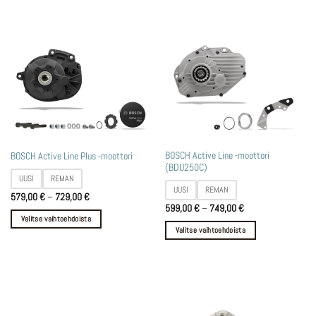
Tällä
Tällä
BOSCH Active Line -moottori
BOSCH Active Line Plus -moottori
(BDU250C)
tuotteella
tuotteella
UUSI
REMAN
on
on
UUSI
REMAN
Hintaluokka:
579,00
€
–
729,00
€
useampi
useampi
579,00 €
Hintaluokka:
599,00
€
–
749,00
€
muunnelma.
muunnelma.
-
599,00 €
Valitse vaihtoehdoista
729,00 €
-
Voit
Voit
Valitse vaihtoehdoista
749,00 €
tehdä
tehdä
valinnat
valinnat
tuotteen
tuotteen
sivulla.
sivulla.