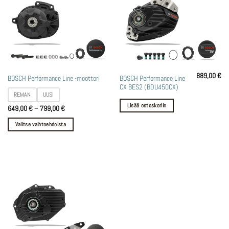
889,00
€
Tällä
BOSCH Performance Line
BOSCH Performance Line -moottori
CX BES2 (BDU450CX)
tuotteella
REMAN
UUSI
on
Lisää ostoskoriin
Hintaluokka:
649,00
€
–
799,00
€
useampi
649,00 €
muunnelma.
-
Valitse vaihtoehdoista
799,00 €
Voit
tehdä
valinnat
tuotteen
sivulla.