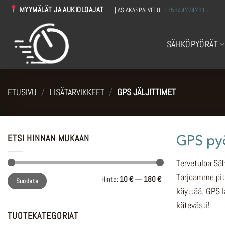
Skip
MYYMÄLÄT JA AUKIOLOAJAT
| ASIAKASPALVELU:
+358447247810
to
content
SÄHKÖPYÖRÄT
ETUSIVU
/
LISÄTARVIKKEET
/
GPS JÄLJITTIMET
GPS py
ETSI HINNAN MUKAAN
Tervetuloa Säh
Minimihinta
Maksimihinta
Tarjoamme pitk
Hinta:
10 €
—
180 €
Suodata
käyttää. GPS l
kätevästi!
TUOTEKATEGORIAT