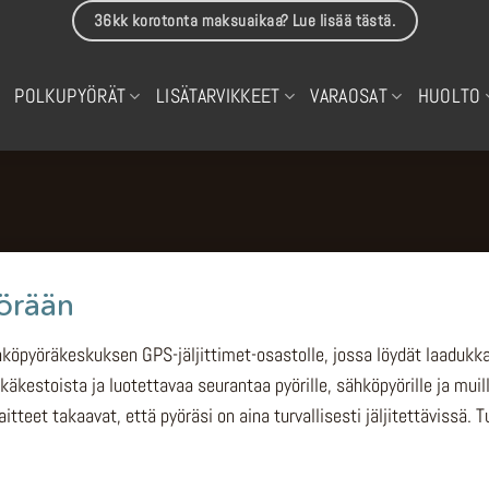
36kk korotonta maksuaikaa? Lue lisää tästä.
POLKUPYÖRÄT
LISÄTARVIKKEET
VARAOSAT
HUOLTO
örään
köpyöräkeskuksen GPS-jäljittimet-osastolle, jossa löydät laadukkaa
äkestoista ja luotettavaa seurantaa pyörille, sähköpyörille ja muil
aitteet takaavat, että pyöräsi on aina turvallisesti jäljitettäviss