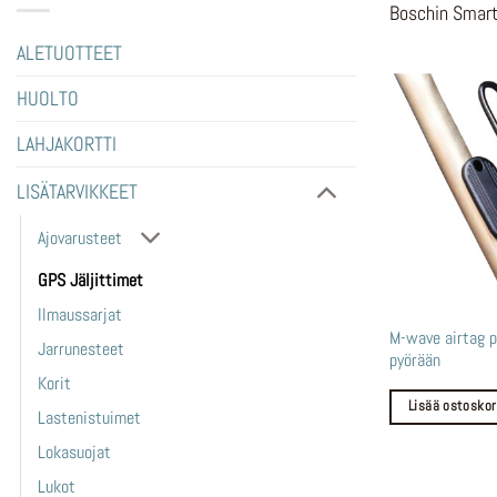
Boschin Smart 
ALETUOTTEET
HUOLTO
LAHJAKORTTI
LISÄTARVIKKEET
Ajovarusteet
GPS Jäljittimet
Ilmaussarjat
M-wave airtag p
Jarrunesteet
pyörään
Korit
Lisää ostoskor
Lastenistuimet
Lokasuojat
Lukot