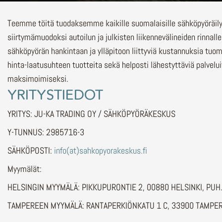
Teemme töitä tuodaksemme kaikille suomalaisille sähköpyöräi
siirtymämuodoksi autoilun ja julkisten liikennevälineiden rinnalle
sähköpyörän hankintaan ja ylläpitoon liittyviä kustannuksia tuo
hinta-laatusuhteen tuotteita sekä helposti lähestyttäviä palvelu
maksimoimiseksi.
YRITYSTIEDOT
YRITYS: JU-KA TRADING OY / SÄHKÖPYÖRÄKESKUS
Y-TUNNUS: 2985716-3
SÄHKÖPOSTI:
info(at)sahkopyorakeskus.fi
Myymälät:
HELSINGIN MYYMÄLÄ: PIKKUPURONTIE 2, 00880 HELSINKI, PU
TAMPEREEN MYYMÄLÄ: RANTAPERKIÖNKATU 1 C, 33900 TAMPER