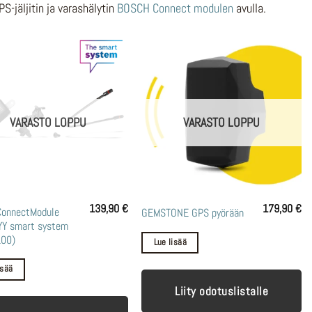
S-jäljitin ja varashälytin
BOSCH Connect modulen
avulla.
VARASTO LOPPU
VARASTO LOPPU
139,90
€
179,90
€
ConnectModule
GEMSTONE GPS pyörään
Y smart system
00)
Lue lisää
isää
Liity odotuslistalle