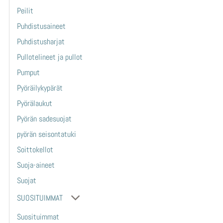
Peilit
Puhdistusaineet
Puhdistusharjat
Pullotelineet ja pullot
Pumput
Pyöräilykypärät
Pyörälaukut
Pyörän sadesuojat
pyörän seisontatuki
Soittokellot
Suoja-aineet
Suojat
SUOSITUIMMAT
Suosituimmat