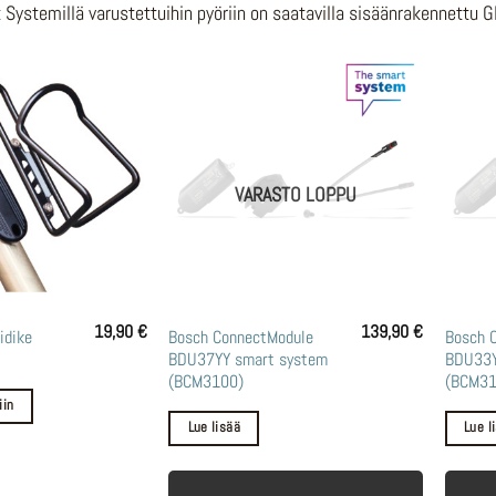
Systemillä varustettuihin pyöriin on saatavilla sisäänrakennettu GP
VARASTO LOPPU
19,90
€
139,90
€
idike
Bosch ConnectModule
Bosch 
BDU37YY smart system
BDU33Y
(BCM3100)
(BCM31
iin
Lue lisää
Lue l