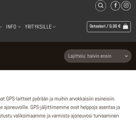
INFO
YRITYKSILLE
Ostoskori /
0,00
€
t GPS-laitteet pyörään ja muihin arvokkaisiin esineisiin.
le ajoneuvoille. GPS-jäljittimemme ovat helppoja asentaa ja
ä. Tutustu valikoimaamme ja varmista ajoneuvosi turvaaminen