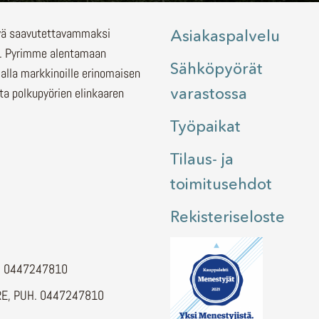
lyä saavutettavammaksi
Asiakaspalvelu
.
Pyrimme alentamaan
Sähköpyörät
malla markkinoille erinomaisen
varastossa
ita polkupyörien elinkaaren
Työpaikat
Tilaus- ja
toimitusehdot
Rekisteriseloste
H. 0447247810
E, PUH. 0447247810