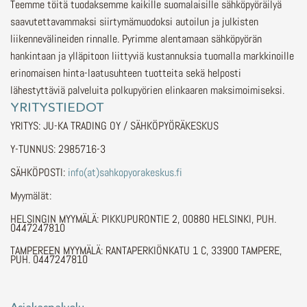
Teemme töitä tuodaksemme kaikille suomalaisille sähköpyöräilyä
saavutettavammaksi siirtymämuodoksi autoilun ja julkisten
liikennevälineiden rinnalle.
Pyrimme alentamaan sähköpyörän
hankintaan ja ylläpitoon liittyviä kustannuksia tuomalla markkinoille
erinomaisen hinta-laatusuhteen tuotteita sekä helposti
lähestyttäviä palveluita polkupyörien elinkaaren maksimoimiseksi.
YRITYSTIEDOT
YRITYS: JU-KA TRADING OY / SÄHKÖPYÖRÄKESKUS
Y-TUNNUS: 2985716-3
SÄHKÖPOSTI:
info(at)sahkopyorakeskus.fi
Myymälät:
HELSINGIN MYYMÄLÄ: PIKKUPURONTIE 2, 00880 HELSINKI, PUH.
0447247810
TAMPEREEN MYYMÄLÄ: RANTAPERKIÖNKATU 1 C, 33900 TAMPERE,
PUH. 0447247810