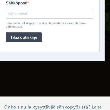
Onko sinulla kysyttävää sähköpyöristä? Laita