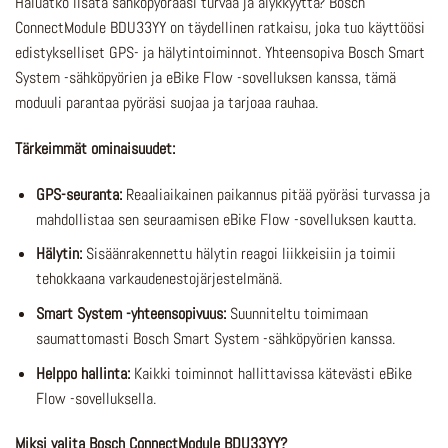
Haluatko lisätä sähköpyörääsi turvaa ja älykkyyttä? Bosch
ConnectModule BDU33YY on täydellinen ratkaisu, joka tuo käyttöösi
edistykselliset GPS- ja hälytintoiminnot. Yhteensopiva Bosch Smart
System -sähköpyörien ja eBike Flow -sovelluksen kanssa, tämä
moduuli parantaa pyöräsi suojaa ja tarjoaa rauhaa.
Tärkeimmät ominaisuudet:
GPS-seuranta:
Reaaliaikainen paikannus pitää pyöräsi turvassa ja
mahdollistaa sen seuraamisen eBike Flow -sovelluksen kautta.
Hälytin:
Sisäänrakennettu hälytin reagoi liikkeisiin ja toimii
tehokkaana varkaudenestojärjestelmänä.
Smart System -yhteensopivuus:
Suunniteltu toimimaan
saumattomasti Bosch Smart System -sähköpyörien kanssa.
Helppo hallinta:
Kaikki toiminnot hallittavissa kätevästi eBike
Flow -sovelluksella.
Miksi valita Bosch ConnectModule BDU33YY?