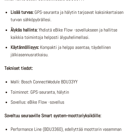
Lisää turvaa:
GPS-seuranta ja hälytin tarjoavat kaksinkertaisen
turvan sähköpyörällesi.
Älykäs hallinta:
Yhdistä eBike Flow -sovellukseen ja hallitse
kaikkia toimintoja helposti älypuhelimellasi.
Käytännöllisyys:
Kompakti ja helppo asentaa, täydellinen
jälkiasennusratkaisu.
Tekniset tiedot:
Malli: Bosch ConnectModule BDU33YY
Toiminnot: GPS-seuranta, hälytin
Sovellus: eBike Flow -sovellus
Soveltuu seuraaville Smart system-moottoriyksiköille:
Performance Line (BDU3360), edellyttää moottorin vasemman