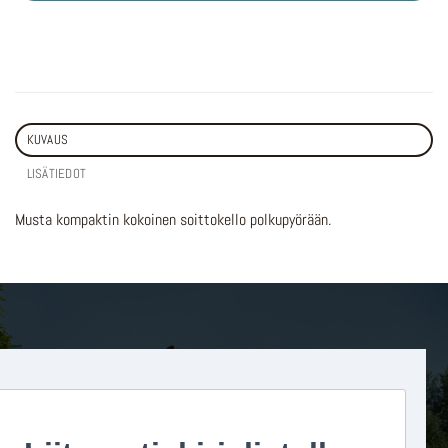
KUVAUS
LISÄTIEDOT
Musta kompaktin kokoinen soittokello polkupyörään.