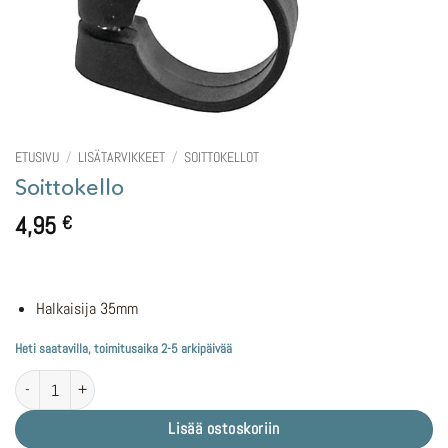
ETUSIVU
/
LISÄTARVIKKEET
/
SOITTOKELLOT
Soittokello
4,95
€
Halkaisija 35mm
Heti saatavilla, toimitusaika 2-5 arkipäivää
Soittokello määrä
Lisää ostoskoriin