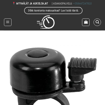
Skip
| ASIAKASPALVELU:
+358447247810
MYYMÄLÄT JA AUKIOLOAJAT
to
36kk korotonta maksuaikaa? Lue lisää tästä.
content