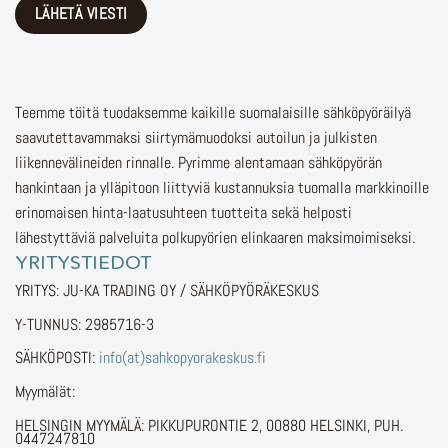
Teemme töitä tuodaksemme kaikille suomalaisille sähköpyöräilyä
saavutettavammaksi siirtymämuodoksi autoilun ja julkisten
liikennevälineiden rinnalle.
Pyrimme alentamaan sähköpyörän
hankintaan ja ylläpitoon liittyviä kustannuksia tuomalla markkinoille
erinomaisen hinta-laatusuhteen tuotteita sekä helposti
lähestyttäviä palveluita polkupyörien elinkaaren maksimoimiseksi.
YRITYSTIEDOT
YRITYS: JU-KA TRADING OY / SÄHKÖPYÖRÄKESKUS
Y-TUNNUS: 2985716-3
SÄHKÖPOSTI:
info(at)sahkopyorakeskus.fi
Myymälät:
HELSINGIN MYYMÄLÄ: PIKKUPURONTIE 2, 00880 HELSINKI, PUH.
0447247810