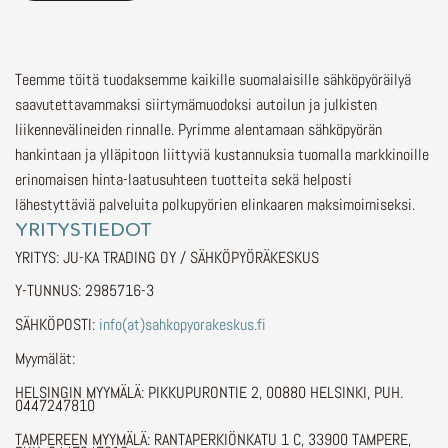
Teemme töitä tuodaksemme kaikille suomalaisille sähköpyöräilyä
saavutettavammaksi siirtymämuodoksi autoilun ja julkisten
liikennevälineiden rinnalle.
Pyrimme alentamaan sähköpyörän
hankintaan ja ylläpitoon liittyviä kustannuksia tuomalla markkinoille
erinomaisen hinta-laatusuhteen tuotteita sekä helposti
lähestyttäviä palveluita polkupyörien elinkaaren maksimoimiseksi.
YRITYSTIEDOT
YRITYS: JU-KA TRADING OY / SÄHKÖPYÖRÄKESKUS
Y-TUNNUS: 2985716-3
SÄHKÖPOSTI:
info(at)sahkopyorakeskus.fi
Myymälät:
HELSINGIN MYYMÄLÄ: PIKKUPURONTIE 2, 00880 HELSINKI, PUH.
0447247810
TAMPEREEN MYYMÄLÄ: RANTAPERKIÖNKATU 1 C, 33900 TAMPERE,