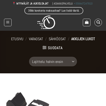
Skip
| ASIAKASPALVELU:
+358447247810
MYYMÄLÄT JA AUKIOLOAJAT
to
36kk korotonta maksuaikaa? Lue lisää tästä.
content
ETUSIVU
/
VARAOSAT
/
SÄHKÖOSAT
/
AKKUJEN LUKOT
SUODATA