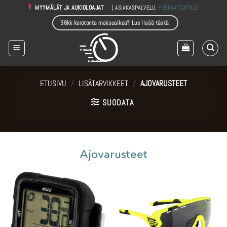
Skip
| ASIAKASPALVELU:
+358447247810
MYYMÄLÄT JA AUKIOLOAJAT
to
36kk korotonta maksuaikaa? Lue lisää tästä.
content
ETUSIVU
/
LISÄTARVIKKEET
/
AJOVARUSTEET
SUODATA
Ajovarusteet