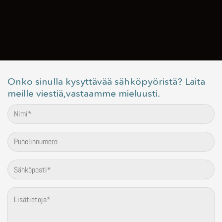
Onko sinulla kysyttävää sähköpyöristä? Laita
meille viestiä,vastaamme mieluusti.