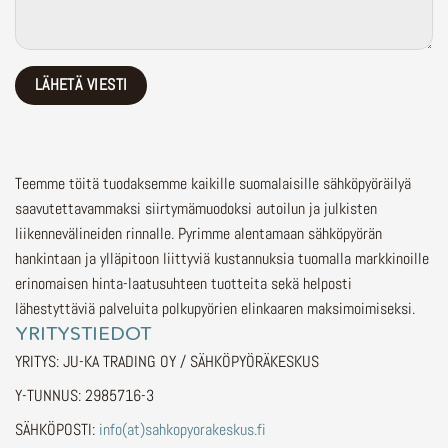
Teemme töitä tuodaksemme kaikille suomalaisille sähköpyöräilyä
saavutettavammaksi siirtymämuodoksi autoilun ja julkisten
liikennevälineiden rinnalle.
Pyrimme alentamaan sähköpyörän
hankintaan ja ylläpitoon liittyviä kustannuksia tuomalla markkinoille
erinomaisen hinta-laatusuhteen tuotteita sekä helposti
lähestyttäviä palveluita polkupyörien elinkaaren maksimoimiseksi.
YRITYSTIEDOT
YRITYS: JU-KA TRADING OY / SÄHKÖPYÖRÄKESKUS
Y-TUNNUS: 2985716-3
SÄHKÖPOSTI:
info(at)sahkopyorakeskus.fi