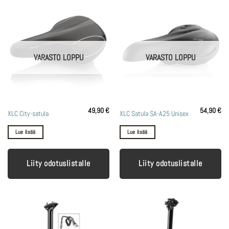
VARASTO LOPPU
VARASTO LOPPU
49,90
€
54,90
€
XLC City-satula
XLC Satula SA-A25 Unisex
Lue lisää
Lue lisää
Liity odotuslistalle
Liity odotuslistalle