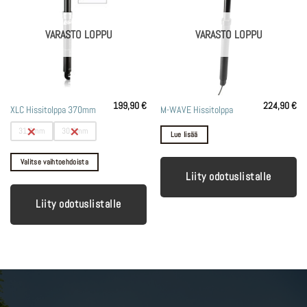
VARASTO LOPPU
VARASTO LOPPU
199,90
€
224,90
€
Tällä
XLC Hissitolppa 370mm
M-WAVE Hissitolppa
tuotteella
31,6mm
30,9mm
Lue lisää
on
useampi
Valitse vaihtoehdoista
muunnelma.
Liity odotuslistalle
Voit
tehdä
Liity odotuslistalle
valinnat
tuotteen
sivulla.