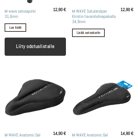
12,90
€
12,90
€
M-wave satulaputki
M-WAVE Satulatolpan
31,6mm
Kiristin tavaratelinepaikalla
34,9mm
Lue lisää
Lisää ostoskoriin
Liity odotuslistalle
14,90
€
14,90
€
M-WAVE Anatomic Gel
M-WAVE Anatomic Gel