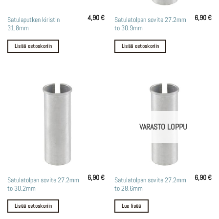
4,90
€
6,90
€
Satulaputken kiristin
Satulatolpan sovite 27.2mm
31,8mm
to 30.9mm
Lisää ostoskoriin
Lisää ostoskoriin
VARASTO LOPPU
6,90
€
6,90
€
Satulatolpan sovite 27.2mm
Satulatolpan sovite 27.2mm
to 30.2mm
to 28.6mm
Lisää ostoskoriin
Lue lisää