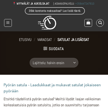
Skip
| ASIAKASPALVELU:
+358447247810
MYYMÄLÄT JA AUKIOLOAJAT
to
36kk korotonta maksuaikaa? Lue lisää tästä.
content
ETUSIVU
/
VARAOSAT
/
SATULAT JA LISÄOSAT
SUODATA
Pyörän satula – Laadukkaat ja mukavat satulat jokaiseen
pyörään
Etsitkö täydellistä pyörän satulaa? Meiltä löydät laajan valikoiman
korkealaatuisia pyörän satuloita, jotka on suunniteltu tarjoamaan