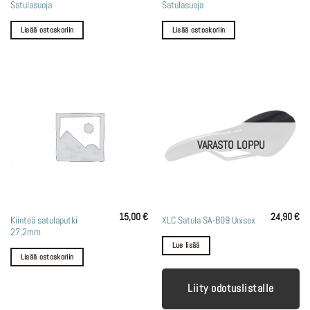
Satulasuoja
Satulasuoja
Lisää ostoskoriin
Lisää ostoskoriin
VARASTO LOPPU
15,00
€
24,90
€
Kiinteä satulaputki
XLC Satula SA-B09 Unisex
27,2mm
Lue lisää
Lisää ostoskoriin
Liity odotuslistalle