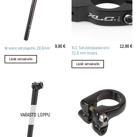
9,90
€
12,90
€
XLC Satulatolpankiristin
M-wave satulaputki 28,6mm
31,6 mm musta.
Lisää ostoskoriin
Lisää ostoskoriin
VARASTO LOPPU