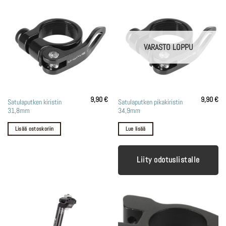
VARASTO LOPPU
9,90
€
9,90
€
Satulaputken kiristin
Satulaputken pikakiristin
31,8mm
34,9mm
Lisää ostoskoriin
Lue lisää
Liity odotuslistalle