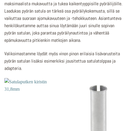
maksimaalista mukavuutta ja tukea kaikentyyppisille pyöräilijöille.
Laadukas pyörän satula on tärkeä osa pyöräilykokemusta, sillä se
vaikuttaa suoraan ajomukavuuteen ja -tehokkuuteen. Asiantunteva
henkilökuntamme auttaa sinua löytämään juuri sinulle sopivan
pyörän satulan, joka parantaa pyöräilynautintoa ja vähentää
epämukavuutta pitkienkin matkojen aikana.
Valikoimastamme löydät myös vinon pinon erilaisia lisävarusteita
pyörän satulan lisäksi esimerkiksi jousitettua satulatolppaa ja
adapteria.