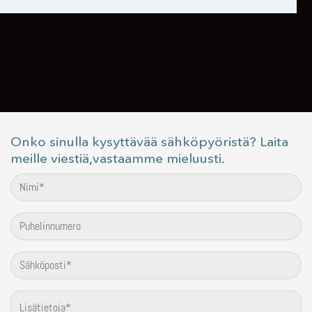
Onko sinulla kysyttävää sähköpyöristä? Laita
meille viestiä,vastaamme mieluusti.