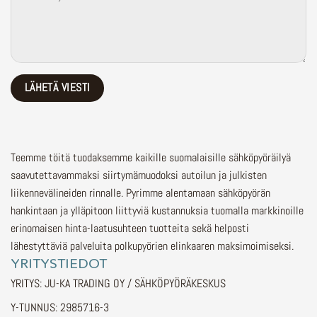
Teemme töitä tuodaksemme kaikille suomalaisille sähköpyöräilyä
saavutettavammaksi siirtymämuodoksi autoilun ja julkisten
liikennevälineiden rinnalle.
Pyrimme alentamaan sähköpyörän
hankintaan ja ylläpitoon liittyviä kustannuksia tuomalla markkinoille
erinomaisen hinta-laatusuhteen tuotteita sekä helposti
lähestyttäviä palveluita polkupyörien elinkaaren maksimoimiseksi.
YRITYSTIEDOT
YRITYS: JU-KA TRADING OY / SÄHKÖPYÖRÄKESKUS
Y-TUNNUS: 2985716-3