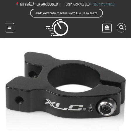
Skip
| ASIAKASPALVELU:
+358447247810
MYYMÄLÄT JA AUKIOLOAJAT
to
36kk korotonta maksuaikaa? Lue lisää tästä.
content