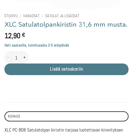
ETUSIVU
/
VARAOSAT
/
SATULAT JA LISÄOSAT
XLC Satulatolpankiristin 31,6 mm musta.
12,90
€
Heti saatavilla, toimitusaika 2-5 arkipäivää
XLC Satulatolpankiristin 31,6 mm musta. määrä
Lisää ostoskoriin
KUVAUS
XLC PC-B08 Satulatolpan kiristin tarjoaa luotettavan kiinnityksen