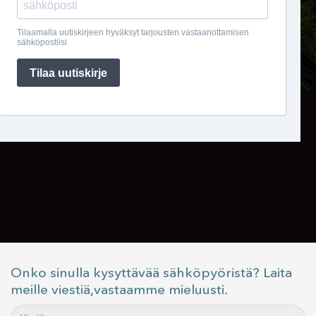
Onko sinulla kysyttävää sähköpyöristä? Laita
meille viestiä,vastaamme mieluusti.