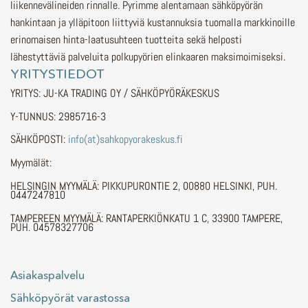
liikennevälineiden rinnalle.
Pyrimme alentamaan sähköpyörän
hankintaan ja ylläpitoon liittyviä kustannuksia tuomalla markkinoille
erinomaisen hinta-laatusuhteen tuotteita sekä helposti
lähestyttäviä palveluita polkupyörien elinkaaren maksimoimiseksi.
YRITYSTIEDOT
YRITYS: JU-KA TRADING OY / SÄHKÖPYÖRÄKESKUS
Y-TUNNUS: 2985716-3
SÄHKÖPOSTI:
info(at)sahkopyorakeskus.fi
Myymälät:
HELSINGIN MYYMÄLÄ: PIKKUPURONTIE 2, 00880 HELSINKI, PUH.
0447247810
TAMPEREEN MYYMÄLÄ: RANTAPERKIÖNKATU 1 C, 33900 TAMPERE,
PUH. 04578327706
Asiakaspalvelu
Sähköpyörät varastossa