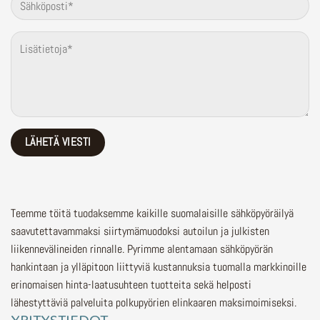
Teemme töitä tuodaksemme kaikille suomalaisille sähköpyöräilyä
saavutettavammaksi siirtymämuodoksi autoilun ja julkisten
liikennevälineiden rinnalle.
Pyrimme alentamaan sähköpyörän
hankintaan ja ylläpitoon liittyviä kustannuksia tuomalla markkinoille
erinomaisen hinta-laatusuhteen tuotteita sekä helposti
lähestyttäviä palveluita polkupyörien elinkaaren maksimoimiseksi.
YRITYSTIEDOT