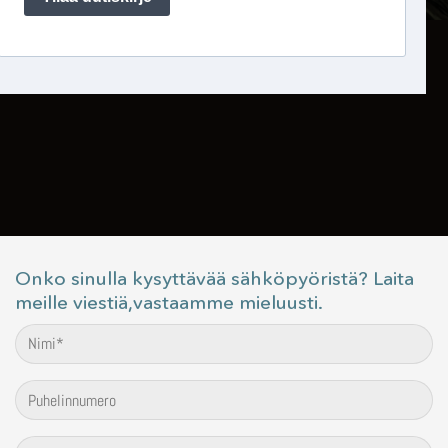
Onko sinulla kysyttävää sähköpyöristä? Laita
meille viestiä,vastaamme mieluusti.