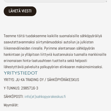
Teemme töitä tuodaksemme kaikille suomalaisille sähköpyöräilyä
saavutettavammaksi siirtymämuodoksi autoilun ja julkisten
liikennevälineiden rinnalle.
Pyrimme alentamaan sähköpyörän
hankintaan ja ylläpitoon liittyviä kustannuksia tuomalla markkinoille
erinomaisen hinta-laatusuhteen tuotteita sekä helposti
lähestyttäviä palveluita polkupyörien elinkaaren maksimoimiseksi.
YRITYSTIEDOT
YRITYS: JU-KA TRADING OY / SÄHKÖPYÖRÄKESKUS
Y-TUNNUS: 2985716-3
SÄHKÖPOSTI:
info(at)sahkopyorakeskus.fi
Myymälät: