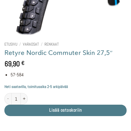
ETUSIVU
/
VARAOSAT
/
RENKAAT
Retyre Nordic Commuter Skin 27,5″
69,90
€
57-584
Heti saatavilla, toimitusaika 2-5 arkipäivää
Retyre Nordic Commuter Skin 27,5" määrä
Lisää ostoskoriin