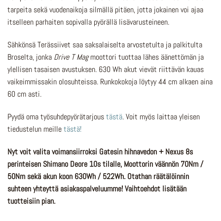
tarpeita sekä vuodenaikoja silmällä pitäen, jotta jokainen voi ajaa
itselleen parhaiten sopivalla pyörällä lisävarusteineen.
Sähkönsä Terässiivet saa saksalaiselta arvostetulta ja palkitulta
Broselta, jonka
Drive T Mag
moottori tuottaa lähes äänettömän ja
ylellisen tasaisen avustuksen. 630 Wh akut vievät riittävän kauas
vaikeimmissakin olosuhteissa. Runkokokoja löytyy 44 cm alkaen aina
60 cm asti.
Pyydä oma työsuhdepyörätarjous
tästä
. Voit myös laittaa yleisen
tiedustelun meille
tästä!
Nyt voit valita voimansiirroksi Gatesin hihnavedon + Nexus 8s
perinteisen Shimano Deore 10s tilalle, Moottorin väännön 70Nm /
50Nm sekä akun koon 630Wh / 522Wh. Otathan räätälöinnin
suhteen yhteyttä asiakaspalveluumme! Vaihtoehdot lisätään
tuotteisiin pian.