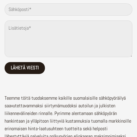
Teemme töitä tuodaksemme kaikille suomalaisille sähköpyöräilyä
saavutettavammaksi siirtymämuodoksi autoilun ja julkisten
liikennevälineiden rinnalle.
Pyrimme alentamaan sähköpyörän
hankintaan ja ylläpitoon liittyviä kustannuksia tuomalla markkinoille
erinomaisen hinta-laatusuhteen tuotteita sekä helposti
lähestyttäviä palveluita polkupyörien elinkaaren maksimoimiseksi.