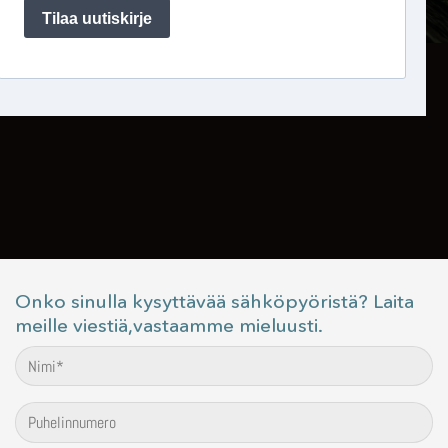
Onko sinulla kysyttävää sähköpyöristä? Laita
meille viestiä,vastaamme mieluusti.