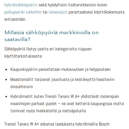
hybridisähköpyöriin
sekä hyödyllisiin lisätarvikkeisiin kuten
polkupyorän lukkoihin
tai
lokasuojiin
parantaaksesi käyttökokemusta
entisestään.
Millaisia sähköpyöriä markkinoilla on
saatavilla?
Sähköpyöriä löytyy useita eri kategorioita riippuen
käyttötarkoituksesta:
Kaupunkipyöriin panostetaan mukavuuteen ja helppouteen
Maastomallit tarjoavat jousitusta ja kestävyyttä haastaviin
olosuhteisiin
Hybridimallit kuten Trenoli Tanaro W A+ yhdistävät molempien
maailmojen parhaat puolet – ne ovat ketteriä kaupungissa mutta
toimivat myös hiekkateillä ja metsäpoluilla
Trenoli Tanaro W A+ edustaa laadukasta hybridimallia Bosch-