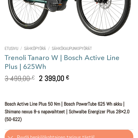
ETUSIVU
/
SÄHKÖPYÖRÄ
/
SÄHKÖKAUPUNKIPYÖRÄT
Trenoli Tanaro W | Bosch Active Line
Plus | 625Wh
Alkuperäinen
Nykyinen
3 499,00
2 399,00
€
€
hinta
hinta
oli:
on:
3
2
Bosch Active Line Plus 50 Nm | Bosch PowerTube 625 Wh akku |
499,00 €.
399,00 €.
Shimano nexus 8-s napavaihteet | Schwalbe Energizer Plus 28×2.0
(50-622)
Pyydä henkilökohtainen tarjous tästä!