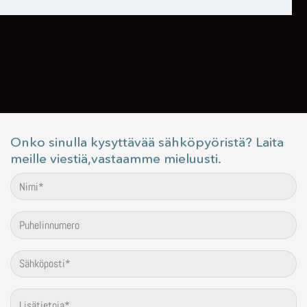
Onko sinulla kysyttävää sähköpyöristä? Laita
meille viestiä,vastaamme mieluusti.