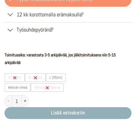
12 kk korottomalla erämaksulla?
Työsuhdepyöränä?
Toimitusaika: varastosta 3-5 arkipäivää, jos jälkitoimituksena niin 5-15
arkipäivää
S (45cm)
M (50cm)
L (55cm)
Metsän vihreä
Helmiäinen harmaa
Trenoli Tanaro W | Bosch Active Line Plus | 625Wh määrä
Lisää ostoskoriin