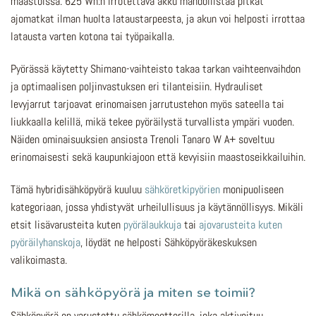
maastoissa. 625 Wh:n irrotettava akku mahdollistaa pitkät
ajomatkat ilman huolta lataustarpeesta, ja akun voi helposti irrottaa
latausta varten kotona tai työpaikalla.
Pyörässä käytetty Shimano-vaihteisto takaa tarkan vaihteenvaihdon
ja optimaalisen poljinvastuksen eri tilanteisiin. Hydrauliset
levyjarrut tarjoavat erinomaisen jarrutustehon myös sateella tai
liukkaalla kelillä, mikä tekee pyöräilystä turvallista ympäri vuoden.
Näiden ominaisuuksien ansiosta Trenoli Tanaro W A+ soveltuu
erinomaisesti sekä kaupunkiajoon että kevyisiin maastoseikkailuihin.
Tämä hybridisähköpyörä kuuluu
sähköretkipyörien
monipuoliseen
kategoriaan, jossa yhdistyvät urheilullisuus ja käytännöllisyys. Mikäli
etsit lisävarusteita kuten
pyörälaukkuja
tai
ajovarusteita kuten
pyöräilyhanskoja
, löydät ne helposti Sähköpyöräkeskuksen
valikoimasta.
Mikä on sähköpyörä ja miten se toimii?
Sähköpyörä on varustettu sähkömoottorilla, joka aktivoituu