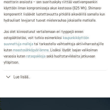
moottorin ansiosta – sen suorituskyky riittää vaativampaankin
käyttöön ilman kompromisseja akun kestossa (625 Wh). Shimano-
komponentit lisäävät luotettavuutta pitkällä aikavälillä samalla kun
hydrauliset levyjarrut tuovat mielenrauhaa jokaiselle matkalle.
Jos olet kiinnostunut vertailemaan eri tyyppejä ennen
ostopäätöstäsi, voit tutkia esimerkiksi
kaupunkikäyttöön
suunnattuja malleja
tai tarkastella vaihtoehtoja aktiiviharrastajille
kuten
maastosähköpyöriämme
. Lisäksi löydät laajan valikoiman
varaosia kuten
rataspakkoja
sekä huoltotarvikkeita jatkuvaan
ylläpitoon.
Lue lisää..