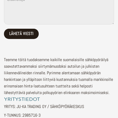
Teemme töitä tuodaksemme kaikille suomalaisille sähköpyöräilyä
saavutettavammaksi siirtymämuodoksi autoilun ja julkisten
liikennevälineiden rinnalle.
Pyrimme alentamaan sähköpyörän
hankintaan ja ylläpitoon liittyviä kustannuksia tuomalla markkinoille
erinomaisen hinta-laatusuhteen tuotteita sekä helposti
lähestyttäviä palveluita polkupyörien elinkaaren maksimoimiseksi.
YRITYSTIEDOT
YRITYS: JU-KA TRADING OY / SÄHKÖPYÖRÄKESKUS
Y-TUNNUS: 2985716-3