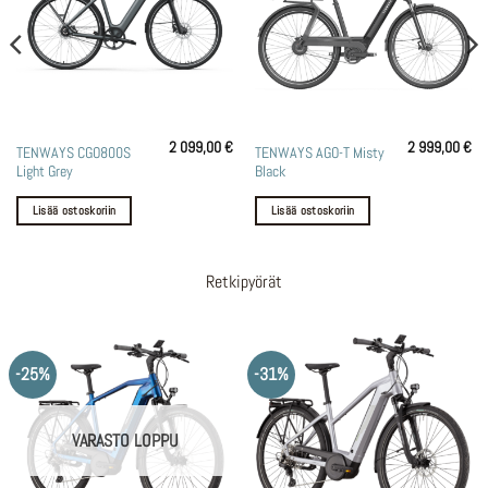
2 099,00
€
2 999,00
€
TENWAYS CGO800S
TENWAYS AGO-T Misty
Light Grey
Black
Lisää ostoskoriin
Lisää ostoskoriin
Retkipyörät
-25%
-31%
VARASTO LOPPU