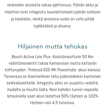
renkaiden ansiosta vakaa ajettavuus. Pyörän akku ja
moottori ovat integroitu saumattomasti pyörän runkoon
ja keskiöön, minkä ansiosta runko on voitu pitää
tyylikkäänä ja ohuena.
Hiljainen mutta tehokas
Bosch Active Line Plus -Keskiömoottorin 50 Nm
vääntömomentti takaa harmonisen mutta ketterän
kiihtyvyyden. Yhdessä 625 Wh Powertube -akun kanssa
Tanarossa on ihanteellinen teho pidemmänkin kantaman
seikkailuretkelle. Integroitu akku on suojattu vedeltä,
mudalta ja muulta lialta. Noin kahden tunnin nopealla
latauksella saat akun ladattua 50% täyteen ja 100%
täyteen vain 4,5 tunnissa.