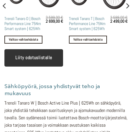
3 599,00
€
3 599,00
€
Tällä
Tällä
Trenoli Tanaro D | Bosch
Trenoli Tanaro T | Bosch
Alkuperäinen
Nykyinen
Alkuperäinen
Ny
2 699,00
€
2 499,00
€
n
Nykyinen
Performance Line 75Nm
Performance Line 75Nm
tuotteella
tuotteella
hinta
hinta
hinta
hin
inta
oli:
on:
oli:
on:
Smart system | 625Wh
Smart system | 625Wh
n:
on
on
3
2
3
2
2
599,00 €.
699,00 €.
599,00 €.
49
99,00 €.
useampi
useampi
Valitse vaihtoehdoista
Valitse vaihtoehdoista
muunnelma.
muunnelma.
Voit
Voit
tehdä
tehdä
Liity odotuslistalle
valinnat
valinnat
tuotteen
tuotteen
sivulla.
sivulla.
Sähköpyörä, jossa yhdistyvät teho ja
mukavuus
Trenoli Tanaro W | Bosch Active Line Plus | 625Wh on sähköpyörä,
joka yhdistää tehokkaan suorituskyvyn ja ajomukavuuden modernilla
tavalla. Sen sydämessä toimii luotettava Bosch-moottorijärjestelmä,
joka tarjoaa tasaisen ja voimakkaan avustuksen kaikissa