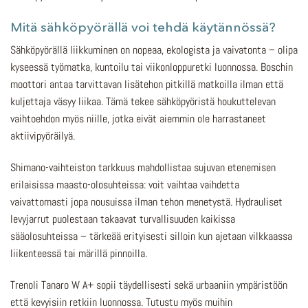
Mitä sähköpyörällä voi tehdä käytännössä?
Sähköpyörällä liikkuminen on nopeaa, ekologista ja vaivatonta – olipa
kyseessä työmatka, kuntoilu tai viikonloppuretki luonnossa. Boschin
moottori antaa tarvittavan lisätehon pitkillä matkoilla ilman että
kuljettaja väsyy liikaa. Tämä tekee sähköpyöristä houkuttelevan
vaihtoehdon myös niille, jotka eivät aiemmin ole harrastaneet
aktiivipyöräilyä.
Shimano-vaihteiston tarkkuus mahdollistaa sujuvan etenemisen
erilaisissa maasto-olosuhteissa: voit vaihtaa vaihdetta
vaivattomasti jopa nousuissa ilman tehon menetystä. Hydrauliset
levyjarrut puolestaan takaavat turvallisuuden kaikissa
sääolosuhteissa – tärkeää erityisesti silloin kun ajetaan vilkkaassa
liikenteessä tai märillä pinnoilla.
Trenoli Tanaro W A+ sopii täydellisesti sekä urbaaniin ympäristöön
että kevyisiin retkiin luonnossa. Tutustu myös muihin