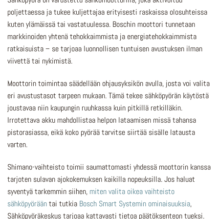
poljettaessa ja tukee kuljettajaa erityisesti raskaissa olosuhteissa
kuten ylämäissä tai vastatuulessa. Boschin moottori tunnetaan
markkinoiden yhtenä tehokkaimmista ja energiatehokkaimmista
ratkaisuista – se tarjoaa luonnollisen tuntuisen avustuksen ilman
viivettä tai nykimistä.
Moottorin toimintaa säädellään ohjausyksikön avulla, josta voi valita
eri avustustasot tarpeen mukaan. Tämä tekee sähköpyörän käytöstä
joustavaa niin kaupungin ruuhkassa kuin pitkillä retkilläkin.
Irrotettava akku mahdollistaa helpon lataamisen missä tahansa
pistorasiassa, eikä koko pyörää tarvitse siirtää sisälle latausta
varten.
Shimano-vaihteisto toimii saumattomasti yhdessä moottorin kanssa
tarjoten sulavan ajokokemuksen kaikilla nopeuksilla. Jos haluat
syventyä tarkemmin siihen,
miten valita oikea vaihteisto
sähköpyörään
tai tutkia
Bosch Smart Systemin ominaisuuksia
,
Sähköpyöräkeskus tarjoaa kattavasti tietoa päätöksenteon tueksi.