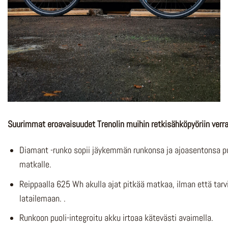
Suurimmat eroavaisuudet Trenolin muihin retkisähköpyöriin verra
Diamant -runko sopii jäykemmän runkonsa ja ajoasentonsa p
matkalle.
Reippaalla 625 Wh akulla ajat pitkää matkaa, ilman että tarvi
latailemaan. .
Runkoon puoli-integroitu akku irtoaa kätevästi avaimella.