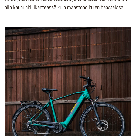
niin kaupunkiliikenteessä kuin maastopolkujen haasteissa.