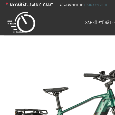
Skip
MYYMÄLÄT JA AUKIOLOAJAT
| ASIAKASPALVELU:
+358447247810
to
content
SÄHKÖPYÖRÄT