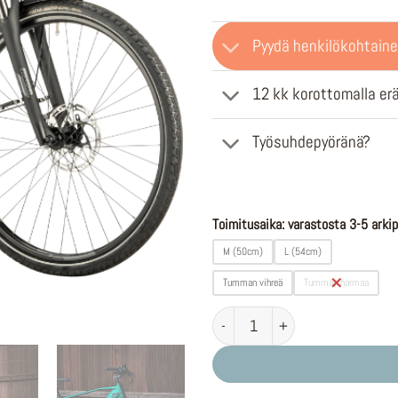
Pyydä henkilökohtaine
12 kk korottomalla er
Työsuhdepyöränä?
Toimitusaika: varastosta 3-5 arkip
M (50cm)
L (54cm)
Tumman vihreä
Tumman harmaa
Trenoli Livenza D Bosch Perform