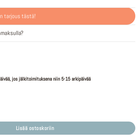
n tarjous tästä!
ämaksulla?
äivää, jos jälkitoimituksena niin 5-15 arkipäivää
ance Line CX 85nm 625Wh määrä
Lisää ostoskoriin