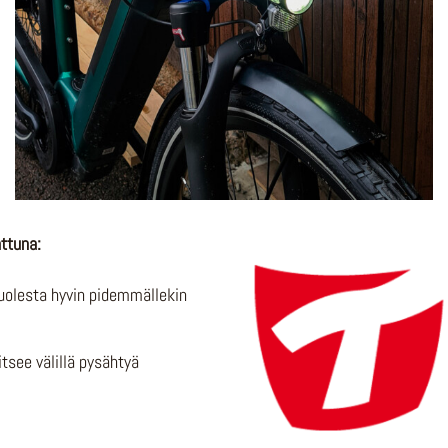
ttuna:
uolesta hyvin pidemmällekin
tsee välillä pysähtyä