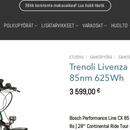
36kk korotonta maksuaikaa? Lue lisää tästä.
POLKUPYÖRÄT
LISÄTARVIKKEET
VARAOSAT
HUOLTO
ETUSIVU
/
SÄHKÖPYÖRÄ
/
SÄHKÖ
Trenoli Livenz
85nm 625Wh
3 599,00
€
Bosch Performance Line CX 8
8s | 28″ Continental Ride Tour