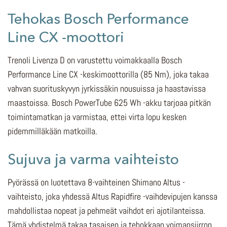
Tehokas Bosch Performance
Line CX -moottori
Trenoli Livenza D on varustettu voimakkaalla Bosch
Performance Line CX -keskimoottorilla (85 Nm), joka takaa
vahvan suorituskyvyn jyrkissäkin nousuissa ja haastavissa
maastoissa. Bosch PowerTube 625 Wh -akku tarjoaa pitkän
toimintamatkan ja varmistaa, ettei virta lopu kesken
pidemmilläkään matkoilla.
Sujuva ja varma vaihteisto
Pyörässä on luotettava 8-vaihteinen Shimano Altus -
vaihteisto, joka yhdessä Altus Rapidfire -vaihdevipujen kanssa
mahdollistaa nopeat ja pehmeät vaihdot eri ajotilanteissa.
Tämä yhdistelmä takaa tasaisen ja tehokkaan voimansiirron