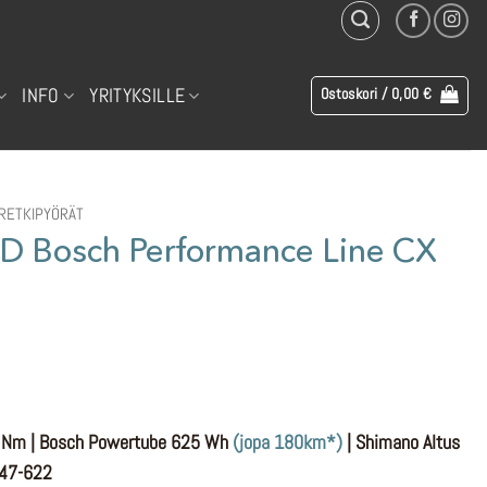
INFO
YRITYKSILLE
Ostoskori /
0,00
€
RETKIPYÖRÄT
a D Bosch Performance Line CX
5 Nm | Bosch Powertube 625 Wh
(jopa 180km*)
| Shimano Altus
 47-622