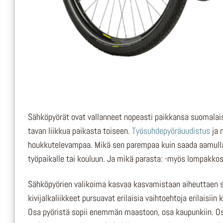
Sähköpyörät ovat vallanneet nopeasti paikkansa suomalais
tavan liikkua paikasta toiseen.
Työsuhdepyöräuudistus
ja 
houkkutelevampaa. Mikä sen parempaa kuin saada aamulla ra
työpaikalle tai kouluun. Ja mikä parasta: -myös lompakkosi
Sähköpyörien valikoima kasvaa kasvamistaan aiheuttaen s
kivijalkaliikkeet pursuavat erilaisia vaihtoehtoja erilaisii
Osa pyöristä sopii enemmän maastoon, osa kaupunkiin. Osa 