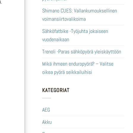
ä.
Shimano CUES: Vallankumouksellinen
voimansiirtovalikoima
Sähköfatbike -Työjuhta jokaiseen
vuodenaikaan
Trenoli -Paras sähköpyörä yleiskäyttöön
Mikä ihmeen enduropyörä? – Valitse
oikea pyörä seikkailuihisi
KATEGORIAT
AEG
Akku