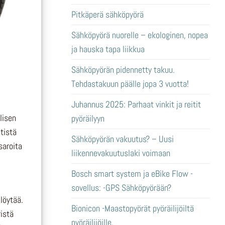
Pitkäperä sähköpyörä
Sähköpyörä nuorelle – ekologinen, nopea
ja hauska tapa liikkua
Sähköpyörän pidennetty takuu.
Tehdastakuun päälle jopa 3 vuotta!
Juhannus 2025: Parhaat vinkit ja reitit
lisen
pyöräilyyn
tistä
Sähköpyörän vakuutus? – Uusi
saroita
liikennevakuutuslaki voimaan
Bosch smart system ja eBike Flow -
sovellus: -GPS Sähköpyörään?
 löytää.
Bionicon -Maastopyörät pyöräilijöiltä
ristä
pyöräilijöille.