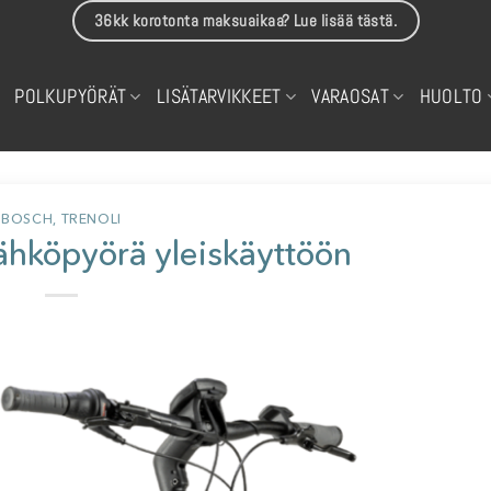
36kk korotonta maksuaikaa? Lue lisää tästä.
POLKUPYÖRÄT
LISÄTARVIKKEET
VARAOSAT
HUOLTO
BOSCH
,
TRENOLI
sähköpyörä yleiskäyttöön