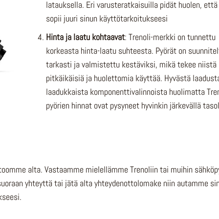
latauksella. Eri varusteratkaisuilla pidät huolen, että
sopii juuri sinun käyttötarkoitukseesi
Hinta ja laatu kohtaavat
: Trenoli-merkki on tunnettu
korkeasta hinta-laatu suhteesta. Pyörät on suunnitel
tarkasti ja valmistettu kestäviksi, mikä tekee niistä
pitkäikäisiä ja huolettomia käyttää. Hyvästä laadusta
laadukkaista komponenttivalinnoista huolimatta Tren
pyörien hinnat ovat pysyneet hyvinkin järkevällä tasol
listoomme alta. Vastaamme mielellämme Trenoliin tai muihin sähköpy
suoraan yhteyttä tai jätä alta yhteydenottolomake niin autamme si
kseesi.