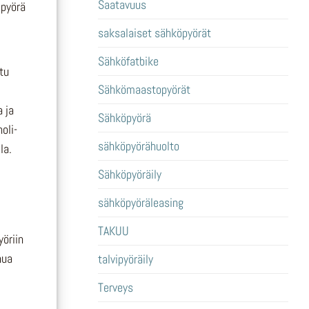
Saatavuus
 pyörä
saksalaiset sähköpyörät
Sähköfatbike
tu
Sähkömaastopyörät
 ja
Sähköpyörä
oli-
sähköpyörähuolto
la.
Sähköpyöräily
sähköpyöräleasing
TAKUU
öriin
nua
talvipyöräily
Terveys