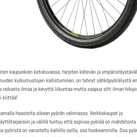
ten kaupunkien katukuvassa, tarjoten kätevän ja ympäristöystäväl
muiden kulkumuotojen kallistuminen, on tehnyt sähköpyöräilystä en
ikasta ilmaa ja kevyttä liikuntaa mutta saapua silti ilman hikipi
 kiittää!
amalla haasteita oikean pyörän valinnassa. Verkkokaupat ja
n käyttötarpeisiin ja välillä tuntuu että sopivaa pyörää on mahdotonta
pyöristä on varusteltu kalliilla osilla, osa huokeammilla. Osa pyö