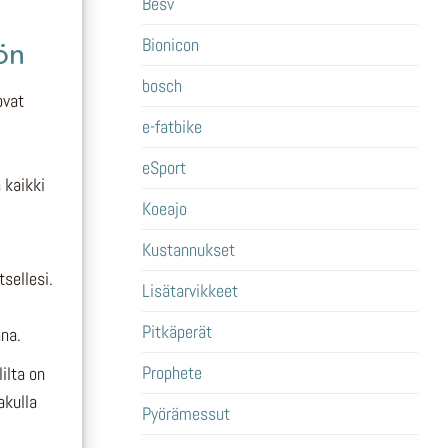
Besv
Bionicon
ön
bosch
ovat
e-fatbike
eSport
 kaikki
Koeajo
Kustannukset
tsellesi.
Lisätarvikkeet
Pitkäperät
na.
Prophete
ilta on
akulla
Pyörämessut