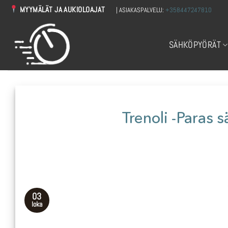
Skip
MYYMÄLÄT JA AUKIOLOAJAT
| ASIAKASPALVELU:
+358447247810
to
content
SÄHKÖPYÖRÄT
Trenoli -Paras 
03
loka