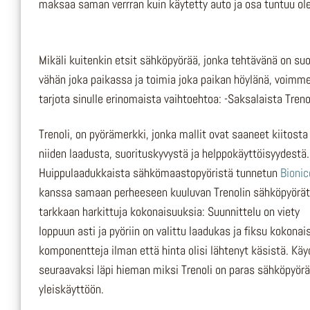
maksaa saman verrran kuin käytetty auto ja osa tuntuu ole
Mikäli kuitenkin etsit sähköpyörää, jonka tehtävänä on suo
vähän joka paikassa ja toimia joka paikan höylänä, voimm
tarjota sinulle erinomaista vaihtoehtoa: -Saksalaista Treno
Trenoli, on pyörämerkki, jonka mallit ovat saaneet kiitosta
niiden laadusta, suorituskyvystä ja helppokäyttöisyydestä.
Huippulaadukkaista sähkömaastopyöristä tunnetun
Bionic
kanssa samaan perheeseen kuuluvan Trenolin sähköpyörät
tarkkaan harkittuja kokonaisuuksia: Suunnittelu on viety
loppuun asti ja pyöriin on valittu laadukas ja fiksu kokona
komponentteja ilman että hinta olisi lähtenyt käsistä. Kä
seuraavaksi läpi hieman miksi Trenoli on paras sähköpyör
yleiskäyttöön.