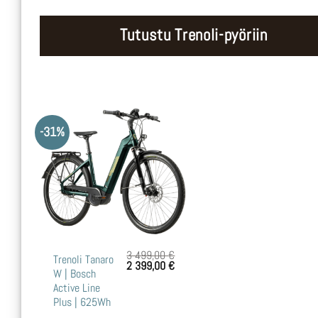
Tutustu Trenoli-pyöriin
-31%
3 499,00
€
Tällä
Trenoli Tanaro
Alkuperäinen
Nykyinen
2 399,00
€
W | Bosch
tuotteella
hinta
hinta
oli:
on:
Active Line
on
3
2
Plus | 625Wh
499,00 €.
399,00 €.
useampi