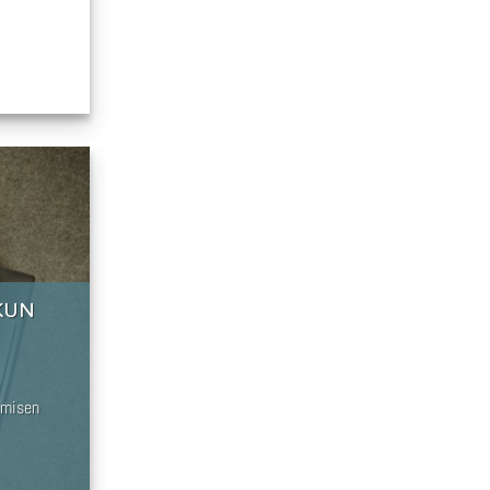
KUN
imisen