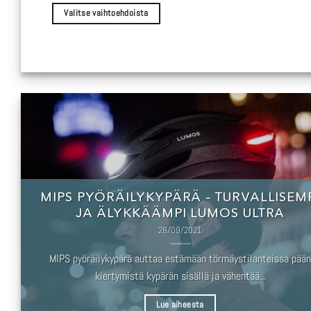
muunnelma.
Valitse vaihtoehdoista
Voit
tehdä
valinnat
tuotteen
sivulla.
MIPS PYÖRÄILYKYPÄRÄ – TURVALLISEM
JA ÄLYKKÄÄMPI LUMOS ULTRA
28/09/2021
MIPS pyöräilykypärä auttaa estämään törmäystilanteissa pään
kiertymistä kypärän sisällä ja vähentää...
Lue aiheesta