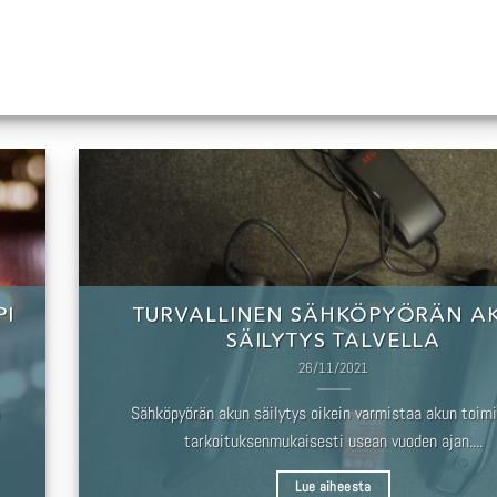
PI
TURVALLINEN SÄHKÖPYÖRÄN A
SÄILYTYS TALVELLA
26/11/2021
Sähköpyörän akun säilytys oikein varmistaa akun toim
tarkoituksenmukaisesti usean vuoden ajan....
Lue aiheesta