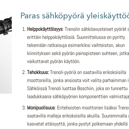
Paras sähköpyörä yleiskäyttö
Helppokäyttöisyys
: Trenolin sähköavusteiset pyörät 
erittäin helppokäyttöisiä. Suunnittelussa on pyritty
tekemään ratkaisuja esimerkiksi vaihteiston, akun
kiinnityksen sekä pyörän painopisteen suhteen, jotka
vaikuttavat pyörän käytöön.
Tehokkuus:
Trenoli-pyöriä on saatavilla erikokoisilla
moottoreilla, jonka ansiosta voit valita parhaimman i
Sähköissä Trenoli luottaa Boschiin, joka on tunnettu
laadukkaana sähköpyörien komponenttien valmistaja
Monipuolisuus
: Eritehoisten moottorien lisäksi Trenol
saatavilla malleja erikokoisilla akuilla. Suuremmalla 
kasvatat etäisyyttä, jonka pystyt polkemaan yhdellä