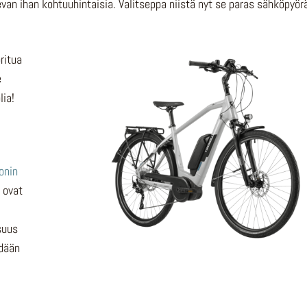
van ihan kohtuuhintaisia. Valitseppa niistä nyt se paras sähköpyör
ritua
e
lia!
onin
 ovat
isuus
ydään
ä