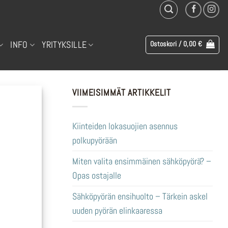
INFO
YRITYKSILLE
Ostoskori /
0,00
€
VIIMEISIMMÄT ARTIKKELIT
Kiinteiden lokasuojien asennus
polkupyörään
Miten valita ensimmäinen sähköpyörä? –
Opas ostajalle
Sähköpyörän ensihuolto – Tärkein askel
uuden pyörän elinkaaressa