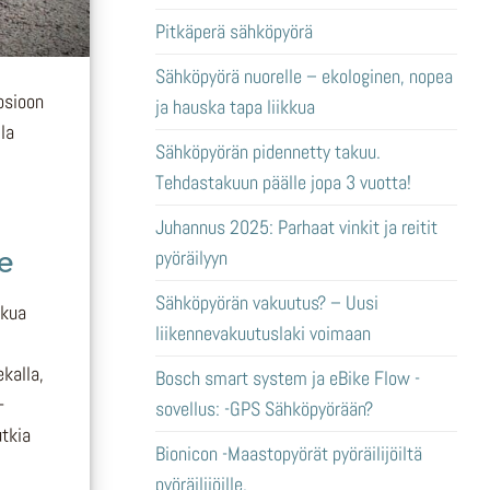
Pitkäperä sähköpyörä
Sähköpyörä nuorelle – ekologinen, nopea
uosioon
ja hauska tapa liikkua
la
Sähköpyörän pidennetty takuu.
Tehdastakuun päälle jopa 3 vuotta!
Juhannus 2025: Parhaat vinkit ja reitit
e
pyöräilyyn
Sähköpyörän vakuutus? – Uusi
kkua
liikennevakuutuslaki voimaan
ekalla,
Bosch smart system ja eBike Flow -
-
sovellus: -GPS Sähköpyörään?
utkia
Bionicon -Maastopyörät pyöräilijöiltä
pyöräilijöille.