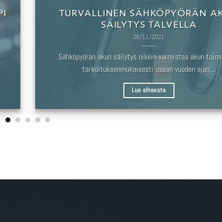
PI
TURVALLINEN SÄHKÖPYÖRÄN A
SÄILYTYS TALVELLA
26/11/2021
Sähköpyörän akun säilytys oikein varmistaa akun toim
tarkoituksenmukaisesti usean vuoden ajan....
Lue aiheesta