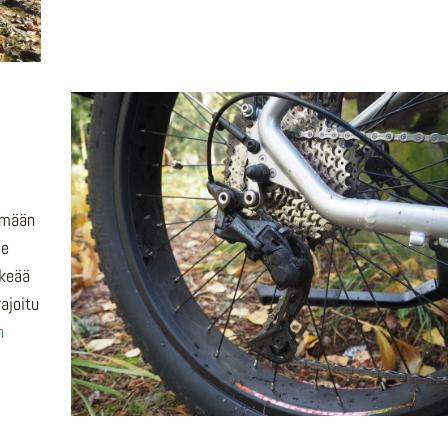
lemään
ee
lkeää
rajoitu
n