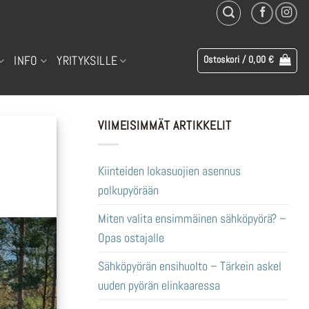
INFO
YRITYKSILLE
Ostoskori /
0,00
€
VIIMEISIMMÄT ARTIKKELIT
Kiinteiden lokasuojien asennus
polkupyörään
Miten valita ensimmäinen sähköpyörä? –
Opas ostajalle
Sähköpyörän ensihuolto – Tärkein askel
uuden pyörän elinkaaressa