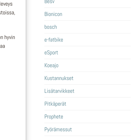
Besv
leveys
stoissa,
Bionicon
bosch
en hyvin
e-fatbike
maa
eSport
Koeajo
Kustannukset
Lisätarvikkeet
Pitkäperät
Prophete
Pyörämessut