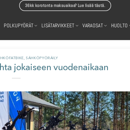
36kk korotonta maksuaikaa? Lue lisää tästä.
POLKUPYÖRÄT
LISÄTARVIKKEET
VARAOSAT
HUOLTO
HKÖFATBIKE
,
SÄHKÖPYÖRÄILY
uhta jokaiseen vuodenaikaan