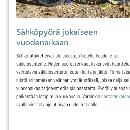
Sähköpyörä jokaiseen
vuodenaikaan
Sähköfatbiket eivät ole sidottuja tietylle kaudelle tai
sääolosuhteille. Niiden suuret renkaat kykenevät käsitte
vaihtelevia sääolosuhteita, kuten lunta ja jäätä. Tämä tek
niistä erinomaisen valinnan ympäristöissä, joissa neljä se
vuodenaikaa tarjoavat erilaisia haasteita. Pyöräily ei enää 
pelkästään lämpimiin kuukausiin. Varsinkin
nastarenkaide
avulla viet talviajelut aivan uudelle tasolle.