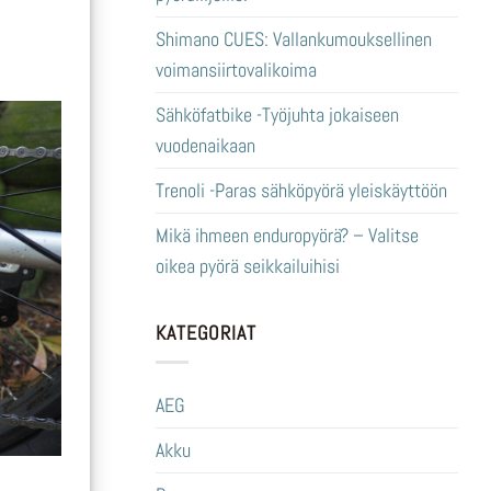
Shimano CUES: Vallankumouksellinen
voimansiirtovalikoima
Sähköfatbike -Työjuhta jokaiseen
vuodenaikaan
Trenoli -Paras sähköpyörä yleiskäyttöön
Mikä ihmeen enduropyörä? – Valitse
oikea pyörä seikkailuihisi
KATEGORIAT
AEG
Akku