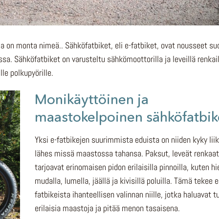
la on monta nimeä.. Sähköfatbiket, eli e-fatbiket, ovat nousseet s
a. Sähköfatbiket on varusteltu sähkömoottorilla ja leveillä renkail
le polkupyörille.
Monikäyttöinen ja
maastokelpoinen sähköfatbik
Yksi e-fatbikejen suurimmista eduista on niiden kyky lii
lähes missä maastossa tahansa. Paksut, leveät renkaat
tarjoavat erinomaisen pidon erilaisilla pinnoilla, kuten hi
mudalla, lumella, jäällä ja kivisillä poluilla. Tämä tekee e
fatbikeista ihanteellisen valinnan niille, jotka haluavat t
erilaisia maastoja ja pitää menon tasaisena.