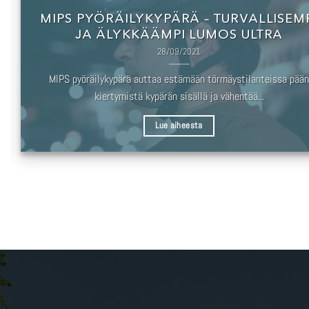
MIPS PYÖRÄILYKYPÄRÄ – TURVALLISEM
JA ÄLYKKÄÄMPI LUMOS ULTRA
28/09/2021
MIPS pyöräilykypärä auttaa estämään törmäystilanteissa pään
kiertymistä kypärän sisällä ja vähentää...
Lue aiheesta