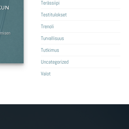
Terässiipi
KUN
Testitulokset
Trenoli
imisen
Turvallisuus
Tutkimus
Uncategorized
Valot