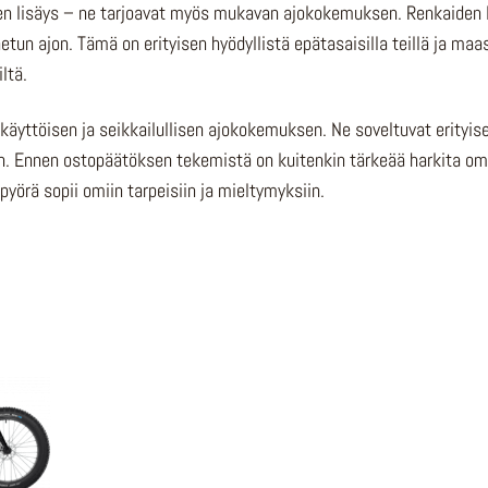
inen lisäys – ne tarjoavat myös mukavan ajokokemuksen. Renkaiden 
un ajon. Tämä on erityisen hyödyllistä epätasaisilla teillä ja maa
ltä.
ikäyttöisen ja seikkailullisen ajokokemuksen. Ne soveltuvat erityis
en. Ennen ostopäätöksen tekemistä on kuitenkin tärkeää harkita o
pyörä sopii omiin tarpeisiin ja mieltymyksiin.