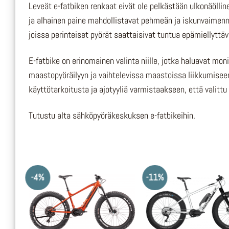
Leveät e-fatbiken renkaat eivät ole pelkästään ulkonäöll
ja alhainen paine mahdollistavat pehmeän ja iskunvaimennet
joissa perinteiset pyörät saattaisivat tuntua epämiellyttävi
E-fatbike on erinomainen valinta niille, jotka haluavat mon
maastopyöräilyyn ja vaihtelevissa maastoissa liikkumise
käyttötarkoitusta ja ajotyyliä varmistaakseen, että valittu 
Tutustu alta sähköpyöräkeskuksen e-fatbikeihin.
-4%
-11%