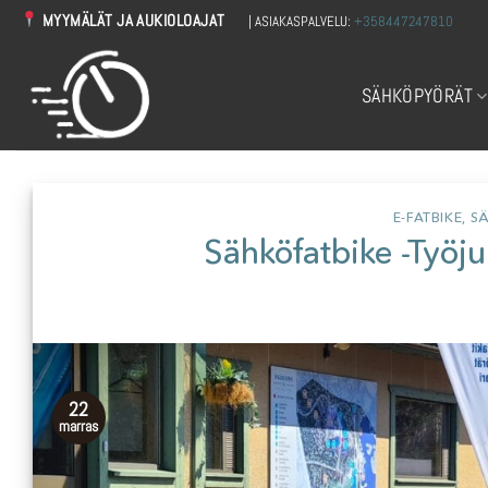
Skip
MYYMÄLÄT JA AUKIOLOAJAT
| ASIAKASPALVELU:
+358447247810
to
content
SÄHKÖPYÖRÄT
E-FATBIKE
,
SÄ
Sähköfatbike -Työj
22
marras