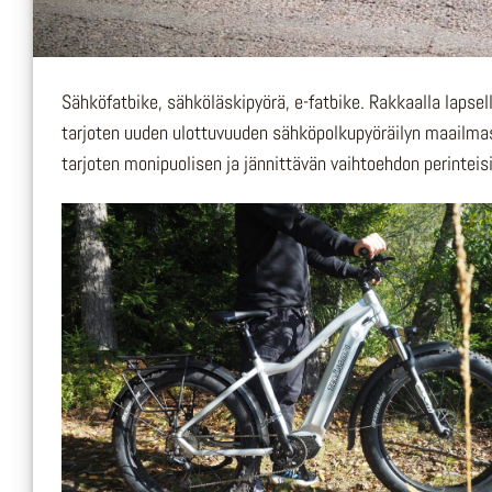
Sähköfatbike, sähköläskipyörä, e-fatbike. Rakkaalla lapsel
tarjoten uuden ulottuvuuden sähköpolkupyöräilyn maailmass
tarjoten monipuolisen ja jännittävän vaihtoehdon perinteisil