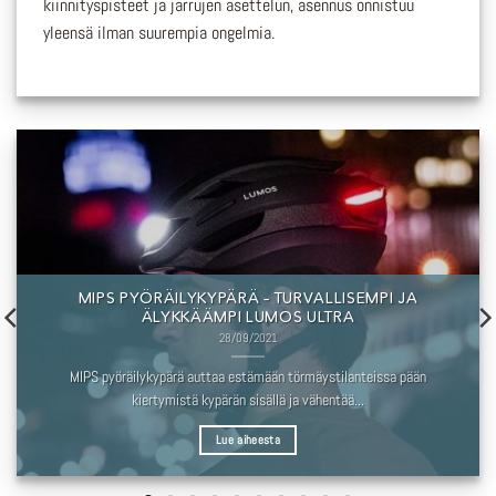
kiinnityspisteet ja jarrujen asettelun, asennus onnistuu
yleensä ilman suurempia ongelmia.
MIPS PYÖRÄILYKYPÄRÄ – TURVALLISEMPI JA
ÄLYKKÄÄMPI LUMOS ULTRA
28/09/2021
MIPS pyöräilykypärä auttaa estämään törmäystilanteissa pään
kiertymistä kypärän sisällä ja vähentää...
Lue aiheesta