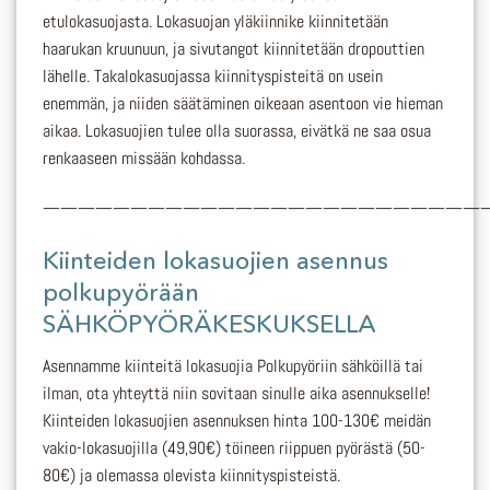
etulokasuojasta. Lokasuojan yläkiinnike kiinnitetään
haarukan kruunuun, ja sivutangot kiinnitetään dropouttien
lähelle. Takalokasuojassa kiinnityspisteitä on usein
enemmän, ja niiden säätäminen oikeaan asentoon vie hieman
aikaa. Lokasuojien tulee olla suorassa, eivätkä ne saa osua
renkaaseen missään kohdassa.
—————————————————————————
Kiinteiden lokasuojien asennus
polkupyörään
SÄHKÖPYÖRÄKESKUKSELLA
Asennamme kiinteitä lokasuojia Polkupyöriin sähköillä tai
ilman, ota yhteyttä niin sovitaan sinulle aika asennukselle!
Kiinteiden lokasuojien asennuksen hinta 100-130€ meidän
vakio-lokasuojilla (49,90€) töineen riippuen pyörästä (50-
80€) ja olemassa olevista kiinnityspisteistä.