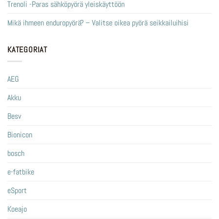
Trenoli -Paras sähköpyörä yleiskäyttöön
Mikä ihmeen enduropyörä? – Valitse oikea pyörä seikkailuihisi
KATEGORIAT
AEG
Akku
Besv
Bionicon
bosch
e-fatbike
eSport
Koeajo