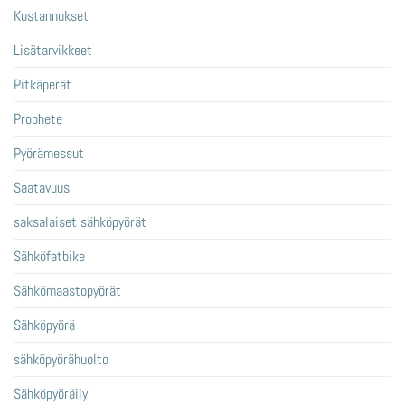
Kustannukset
Lisätarvikkeet
Pitkäperät
Prophete
Pyörämessut
Saatavuus
saksalaiset sähköpyörät
Sähköfatbike
Sähkömaastopyörät
Sähköpyörä
sähköpyörähuolto
Sähköpyöräily