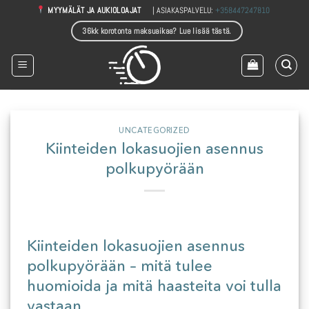
Skip
| ASIAKASPALVELU:
+358447247810
MYYMÄLÄT JA AUKIOLOAJAT
to
36kk korotonta maksuaikaa? Lue lisää tästä.
content
UNCATEGORIZED
Kiinteiden lokasuojien asennus
polkupyörään
Kiinteiden lokasuojien asennus
polkupyörään – mitä tulee
huomioida ja mitä haasteita voi tulla
vastaan