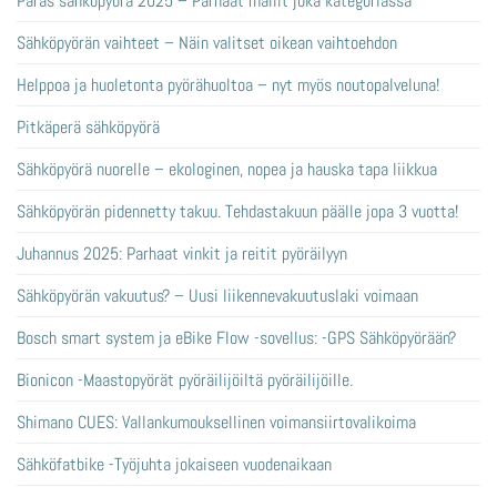
Paras sähköpyörä 2025 – Parhaat mallit joka kategoriassa
Sähköpyörän vaihteet – Näin valitset oikean vaihtoehdon
Helppoa ja huoletonta pyörähuoltoa – nyt myös noutopalveluna!
Pitkäperä sähköpyörä
Sähköpyörä nuorelle – ekologinen, nopea ja hauska tapa liikkua
Sähköpyörän pidennetty takuu. Tehdastakuun päälle jopa 3 vuotta!
Juhannus 2025: Parhaat vinkit ja reitit pyöräilyyn
Sähköpyörän vakuutus? – Uusi liikennevakuutuslaki voimaan
Bosch smart system ja eBike Flow -sovellus: -GPS Sähköpyörään?
Bionicon -Maastopyörät pyöräilijöiltä pyöräilijöille.
Shimano CUES: Vallankumouksellinen voimansiirtovalikoima
Sähköfatbike -Työjuhta jokaiseen vuodenaikaan