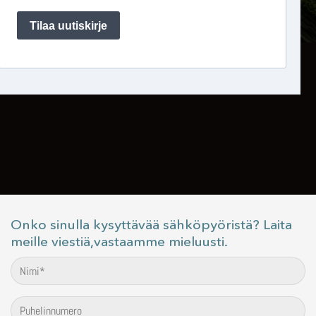
Onko sinulla kysyttävää sähköpyöristä? Laita
meille viestiä,vastaamme mieluusti.