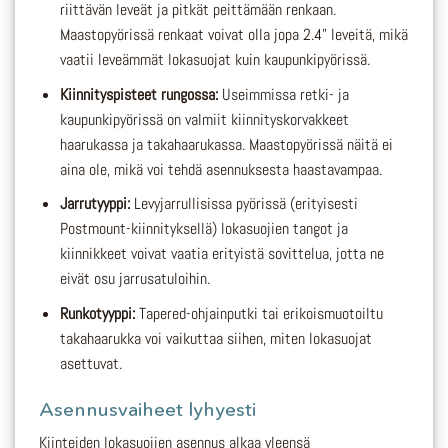
riittävän leveät ja pitkät peittämään renkaan.
Maastopyörissä renkaat voivat olla jopa 2.4” leveitä, mikä
vaatii leveämmät lokasuojat kuin kaupunkipyörissä.
Kiinnityspisteet rungossa:
Useimmissa retki- ja
kaupunkipyörissä on valmiit kiinnityskorvakkeet
haarukassa ja takahaarukassa. Maastopyörissä näitä ei
aina ole, mikä voi tehdä asennuksesta haastavampaa.
Jarrutyyppi:
Levyjarrullisissa pyörissä (erityisesti
Postmount-kiinnityksellä) lokasuojien tangot ja
kiinnikkeet voivat vaatia erityistä sovittelua, jotta ne
eivät osu jarrusatuloihin.
Runkotyyppi:
Tapered-ohjainputki tai erikoismuotoiltu
takahaarukka voi vaikuttaa siihen, miten lokasuojat
asettuvat.
Asennusvaiheet lyhyesti
Kiinteiden lokasuojien asennus alkaa yleensä