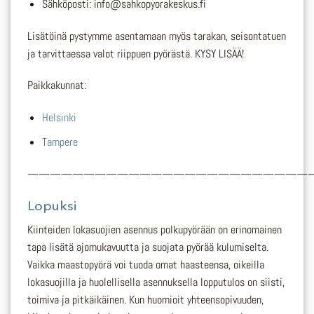
Sähköposti: info@sahkopyorakeskus.fi
Lisätöinä pystymme asentamaan myös tarakan, seisontatuen
ja tarvittaessa valot riippuen pyörästä. KYSY LISÄÄ!
Paikkakunnat:
Helsinki
Tampere
—————————————————————————
Lopuksi
Kiinteiden lokasuojien asennus polkupyörään on erinomainen
tapa lisätä ajomukavuutta ja suojata pyörää kulumiselta.
Vaikka maastopyörä voi tuoda omat haasteensa, oikeilla
lokasuojilla ja huolellisella asennuksella lopputulos on siisti,
toimiva ja pitkäikäinen. Kun huomioit yhteensopivuuden,