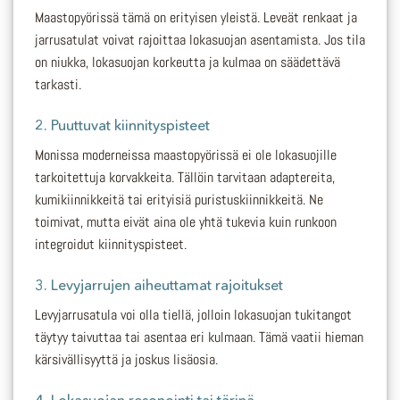
Maastopyörissä tämä on erityisen yleistä. Leveät renkaat ja
jarrusatulat voivat rajoittaa lokasuojan asentamista. Jos tila
on niukka, lokasuojan korkeutta ja kulmaa on säädettävä
tarkasti.
2.
Puuttuvat kiinnityspisteet
Monissa moderneissa maastopyörissä ei ole lokasuojille
tarkoitettuja korvakkeita. Tällöin tarvitaan adaptereita,
kumikiinnikkeitä tai erityisiä puristuskiinnikkeitä. Ne
toimivat, mutta eivät aina ole yhtä tukevia kuin runkoon
integroidut kiinnityspisteet.
3.
Levyjarrujen aiheuttamat rajoitukset
Levyjarrusatula voi olla tiellä, jolloin lokasuojan tukitangot
täytyy taivuttaa tai asentaa eri kulmaan. Tämä vaatii hieman
kärsivällisyyttä ja joskus lisäosia.
4.
Lokasuojan resonointi tai tärinä