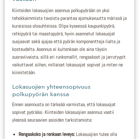
Kiinteiden lokasuojien asennus polkupyörään on yksi
tehokkaimmista tavoista parantaa ajomukavuutta märissä ja
kuraisissa olosuhteissa. Olipa kyseessä kaupunkipyörä,
retkipyörä tai maastopyörä, hyvin asennetut lokasuojat
suojaavat sekä ajajaa että pyörän komponentteja lialta ja
kosteudelta. Asennus ei kuitenkaan ole aina täysin
suoraviivaista, sillä eri runkomallit, rengaskoot ja jarrutyypit
vaikuttavat siihen, millaiset lokasuojat sopivat ja miten ne
kiinnitetään.
Lokasuojien yhteensopivuus
polkupyörän kanssa
Ennen asennusta on tärkeää varmistaa, että lokasuojat
sopivat pyörääsi. Kiinteiden lokasuojien asennus vaatii
yleensä seuraavien asioiden tarkistamista:
Rengaskoko ja renkaan leveys:
Lokasuojien tulee olla