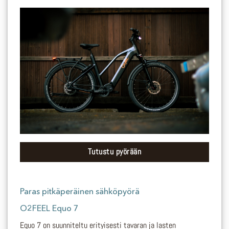
Tutustu pyörään
Paras
pitkäperäinen
sähköpyörä
O2FEEL Equo 7
Equo 7 on suunniteltu erityisesti tavaran ja lasten