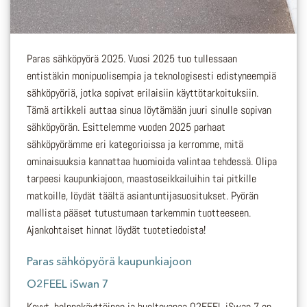
Paras sähköpyörä 2025. Vuosi 2025 tuo tullessaan
entistäkin monipuolisempia ja teknologisesti edistyneempiä
sähköpyöriä, jotka sopivat erilaisiin käyttötarkoituksiin.
Tämä artikkeli auttaa sinua löytämään juuri sinulle sopivan
sähköpyörän. Esittelemme vuoden 2025 parhaat
sähköpyörämme eri kategorioissa ja kerromme, mitä
ominaisuuksia kannattaa huomioida valintaa tehdessä. Olipa
tarpeesi kaupunkiajoon, maastoseikkailuihin tai pitkille
matkoille, löydät täältä asiantuntijasuositukset. Pyörän
mallista pääset tutustumaan tarkemmin tuotteeseen.
Ajankohtaiset hinnat löydät tuotetiedoista!
Paras sähköpyörä kaupunkiajoon
O2FEEL iSwan 7
Kevyt, helppokäyttöinen ja huoltovapaa O2FEEL iSwan 7 on