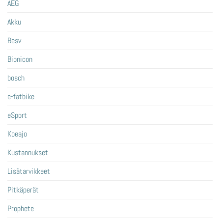
AEG
Akku
Besv
Bionicon
bosch
e-fatbike
eSport
Koeajo
Kustannukset
Lisätarvikkeet
Pitkäperät
Prophete