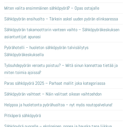
Miten valita ensimmäinen sähköpyörä? – Opas ostajalle
Sähköpyörän ensihuolto – Tärkein askel uuden pyörän elinkaaressa
Sähköpyörän takamoottorin vanteen vaihto – Sähköpyöräkeskuksen
asiantuntijat apunasi
Pyörähotelli – huoleton sähköpyörän talvisäilytys
Sähköpyöräkeskuksella
Työsuhdepyörän veroetu poistuu? – Mitä sinun kannattaa tietää ja
miten toimia ajoissa?
Paras sähköpyörä 2025 – Parhaat mallit joka kategoriassa
Sähköpyörän vaihteet – Näin valitset oikean vaihtoehdon
Helppoa ja huoletonta pyörähuoltoa – nyt myös noutopalveluna!
Pitkäperä sähköpyörä
Sähköpyörä nuorelle – ekologinen, nopea ja hauska tapa liikkua