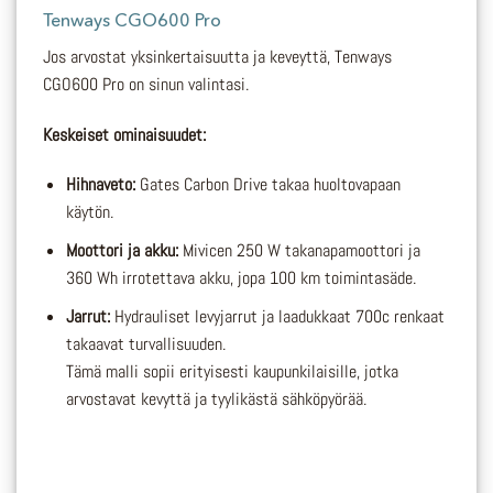
Tenways CGO600 Pro
Jos arvostat yksinkertaisuutta ja keveyttä, Tenways
CGO600 Pro on sinun valintasi.
Keskeiset ominaisuudet:
Hihnaveto:
Gates Carbon Drive takaa huoltovapaan
käytön.
Moottori ja akku:
Mivicen 250 W takanapamoottori ja
360 Wh irrotettava akku, jopa 100 km toimintasäde.
Jarrut:
Hydrauliset levyjarrut ja laadukkaat 700c renkaat
takaavat turvallisuuden.
Tämä malli sopii erityisesti kaupunkilaisille, jotka
arvostavat kevyttä ja tyylikästä sähköpyörää.