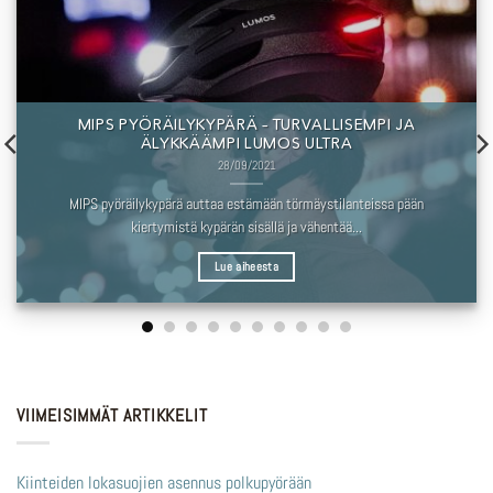
YKYPÄRÄ – TURVALLISEMPI JA
TURVALLINEN 
KÄÄMPI LUMOS ULTRA
28/09/2021
 auttaa estämään törmäystilanteissa pään
Sähköpyörän akun s
tä kypärän sisällä ja vähentää...
tarkoitukse
Lue aiheesta
VIIMEISIMMÄT ARTIKKELIT
Kiinteiden lokasuojien asennus polkupyörään