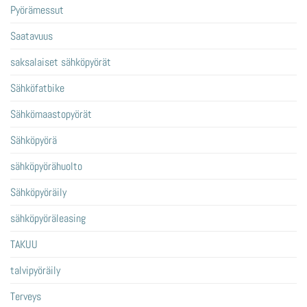
Pyörämessut
Saatavuus
saksalaiset sähköpyörät
Sähköfatbike
Sähkömaastopyörät
Sähköpyörä
sähköpyörähuolto
Sähköpyöräily
sähköpyöräleasing
TAKUU
talvipyöräily
Terveys