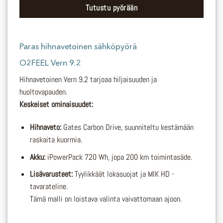
Tutustu pyörään
Paras
hihnavetoinen
sähköpyörä
O2FEEL Vern 9.2
Hihnavetoinen Vern 9.2 tarjoaa hiljaisuuden ja
huoltovapauden.
Keskeiset ominaisuudet:
Hihnaveto:
Gates Carbon Drive, suunniteltu kestämään
raskaita kuormia.
Akku:
iPowerPack 720 Wh, jopa 200 km toimintasäde.
Lisävarusteet:
Tyylikkäät lokasuojat ja MIK HD -
tavarateline.
Tämä malli on loistava valinta vaivattomaan ajoon.