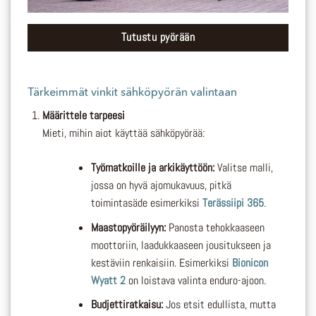
Tutustu pyörään
Tärkeimmät vinkit sähköpyörän valintaan
Määrittele tarpeesi
Mieti, mihin aiot käyttää sähköpyörää:
Työmatkoille ja arkikäyttöön:
Valitse malli,
jossa on hyvä ajomukavuus, pitkä
toimintasäde esimerkiksi
Terässiipi 365
.
Maastopyöräilyyn:
Panosta tehokkaaseen
moottoriin, laadukkaaseen jousitukseen ja
kestäviin renkaisiin. Esimerkiksi
Bionicon
Wyatt 2
on loistava valinta enduro-ajoon.
Budjettiratkaisu:
Jos etsit edullista, mutta