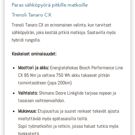
Paras sähköpyörä pitkille matkoille
Trenoli Tanaro CX
Trenoli Tanaro CX on erinomainen valinta, kun tarvitset
sähköpyörän, joka kestää pitkiä matkoja. Saatavilla myös
hybridi rungolla.
Keskeiset ominaisuudet:
Moottori ja akku:
Energiatehokas Bosch Performance Line
CX 85 Nm ja valtava 750 Wh akku takaavat pitkän
toimintasäteen (jopa 200km)
Vaihteisto:
Shimano Deore Linkglide tarjoaa nopean ja
tasaisen vaihteenvaihdon.
Mukavuus:
Etujousitus ja suuret renkaat tekevät ajosta
miellyttävää myös epätasaisilla teillä.
Sopii työmatkoihin ja retkiin, joissa haluat tutkia myös
hiekkateitä.