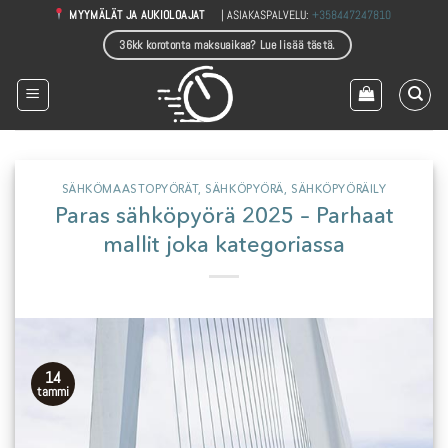
Skip
| ASIAKASPALVELU:
+358447247810
MYYMÄLÄT JA AUKIOLOAJAT
to
36kk korotonta maksuaikaa? Lue lisää tästä.
content
SÄHKÖMAASTOPYÖRÄT
,
SÄHKÖPYÖRÄ
,
SÄHKÖPYÖRÄILY
Paras sähköpyörä 2025 – Parhaat
mallit joka kategoriassa
14
tammi