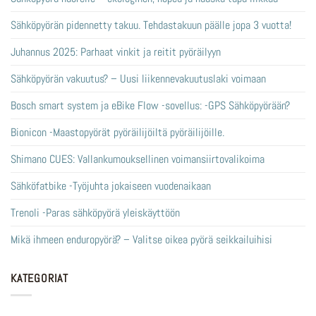
Sähköpyörän pidennetty takuu. Tehdastakuun päälle jopa 3 vuotta!
Juhannus 2025: Parhaat vinkit ja reitit pyöräilyyn
Sähköpyörän vakuutus? – Uusi liikennevakuutuslaki voimaan
Bosch smart system ja eBike Flow -sovellus: -GPS Sähköpyörään?
Bionicon -Maastopyörät pyöräilijöiltä pyöräilijöille.
Shimano CUES: Vallankumouksellinen voimansiirtovalikoima
Sähköfatbike -Työjuhta jokaiseen vuodenaikaan
Trenoli -Paras sähköpyörä yleiskäyttöön
Mikä ihmeen enduropyörä? – Valitse oikea pyörä seikkailuihisi
KATEGORIAT